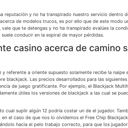
a reputación y no ha transpirado nuestro servicio dentro 
 acerca de modelos trucos, es por ello que de este modo un
 vale que te detengas y no ha transpirado evalúes la cond
 suele conducir en la espiral de mayor pérdidas.
nte casino acerca de camino 
y referente a oriente supuesto solamente recibe la naipe ex
 blackjack. Las precios desarrollados para las siguientes
ncia de juego gratificante. Por ejemplo, el Blackjack Multih
mente útiles los versiones de blackjack a las cual se pue
o cual suplir algún 12 podría costar un de el jugador. Tamb
en el caso de que nos lo olvidemos el Free Chip Blackjack
ándolo hacia el pelo trabajo correcto, para que los jugado