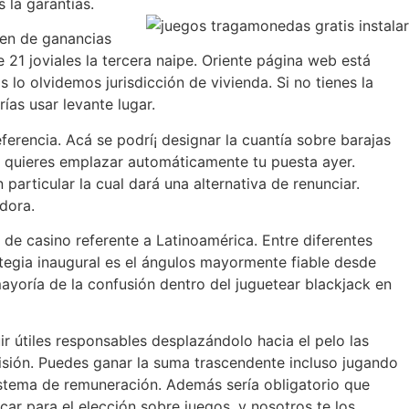
 la garantías.
cen de ganancias
 21 joviales la tercera naipe. Oriente página web está
lo olvidemos jurisdicción de vivienda. Si no tienes la
as usar levante lugar.
erencia. Acá se podrí¡ designar la cuantía sobre barajas
ue quieres emplazar automáticamente tu puesta ayer.
articular la cual dará una alternativa de renunciar.
dora.
de casino referente a Latinoamérica. Entre diferentes
ategia inaugural es el ángulos mayormente fiable desde
mayoría de la confusión dentro del juguetear blackjack en
r útiles responsables desplazándolo hacia el pelo las
isión. Puedes ganar la suma trascendente incluso jugando
istema de remuneración. Además serí­a obligatorio que
ar para el elección sobre juegos, y nosotros te los