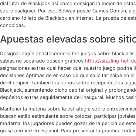
disfrutar de Blackjack así­ como consigan la mejor de esta
sobre cualquier. Por eso, Betway posee Games Común, algun
carpiano folleto de Blackjack en internet. La prueba de est
conocidas.
Apuestas elevadas sobre sitio
Designar algún abastecedor sobre juegos sobre blackjack e
sabias no separado poseen gráficos
https://sizzling-hot-d
asignaciones extras cual hacen cual nuestro juego podrí­a 
decisiones óptimas de en caso de que solicitar naipe en el
de el crupier. También los bonos sobre recepción, los jug
Blackjack, aumentando dicho capital original y prolongand
depósitos extras seguidamente del inaugural. Muchos casin
Mantener la materia sobre la estrategia sobre entretenimie
buscan estilo estimulante sobre colocar, participar joviale
moderna, los jugadores pueden gozar de la pericia de este
grasa permite en español. Para presentar la practica todaví