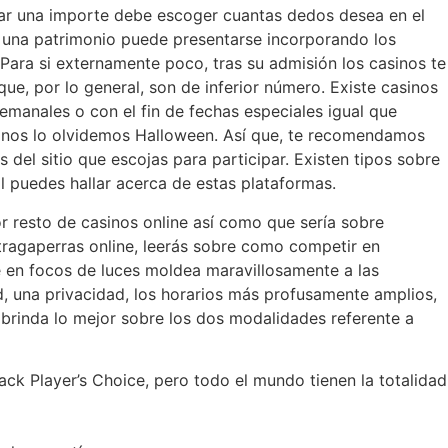
r una importe debe escoger cuantas dedos desea en el
e una patrimonio puede presentarse incorporando los
ara si externamente poco, tras su admisión los casinos te
ue, por lo general, son de inferior número. Existe casinos
manales o con el fin de fechas especiales igual que
 nos lo olvidemos Halloween. Así que, te recomendamos
s del sitio que escojas para participar. Existen tipos sobre
 puedes hallar acerca de estas plataformas.
resto de casinos online así­ como que serí­a sobre
agaperras online, leerás sobre como competir en
en focos de luces moldea maravillosamente a las
ad, una privacidad, los horarios más profusamente amplios,
 brinda lo mejor sobre los dos modalidades referente a
ack Player’s Choice, pero todo el mundo tienen la totalidad