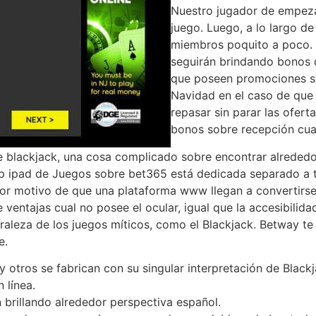
Nuestro jugador de empeza
juego. Luego, a lo largo d
miembros poquito a poco. P
seguirán brindando bonos q
que poseen promociones se
Navidad en el caso de que
repasar sin parar las oferta
bonos sobre recepción cual
blackjack, una cosa complicado sobre encontrar alrededor 
ipad de Juegos sobre bet365 está dedicada separado a tr
 motivo de que una plataforma www llegan a convertirse 
 ventajas cual no posee el ocular, igual que la accesibilid
raleza de los juegos míticos, como el Blackjack. Betway te
e.
otros se fabrican con su singular interpretación de Blackj
 línea.
 brillando alrededor perspectiva español.