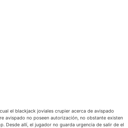
ual el blackjack joviales crupier acerca de avispado
bre avispado no poseen autorización, no obstante existen
op.
Desde allí, el jugador no guarda urgencia de salir de el