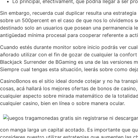
Lo principal, efectivament, que podrí­a llegar a ser p
Sin embargo, recuerda cual duplicar resulta una estrategia
sobre un 500percent en el caso de que nos lo olvidemos se p
destinado solo an usuarios que posean una permanencia lega
antigüedad mínima procesal para cooperar referente a acti
Cuando estés durante monitor sobre inicio podrás ver cualq
añorado utilizar con el fin de gozar de cualquier la conf
Blackjack Surrender de BGaming es una de las versiones más
Siempre cual tengas esta situación, leerás sobre como dej
CasinoBonos es el sitio ideal donde cotejar y no ha transp
cosas, acá hallará los mejores ofertas de bonos de casino,
cualquier aspecto sobre mirada matemático de la totalidad d
cualquier casino, bien en línea o sobre manera ocular.
con manga larga un capital acotado. Es importante que quie
consideres nuestro utilizar estrategias que aumenten las c