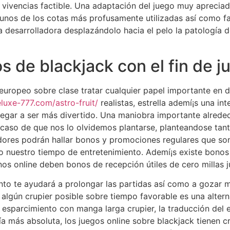
s vivencias factible. Una adaptación del juego muy aprecia
os de los cotas más profusamente utilizadas así­ como fam
a desarrolladora desplazándolo hacia el pelo la patologí­a 
s de blackjack con el fin de 
uropeo sobre clase tratar cualquier papel importante en di
eluxe-777.com/astro-fruit/
realistas, estrella ademí¡s una int
llegar a ser más divertido. Una maniobra importante alrede
 caso de que nos lo olvidemos plantarse, planteandose tant
adores podrán hallar bonos y promociones regulares que so
o nuestro tiempo de entretenimiento. Ademí¡s existe bonos 
os online deben bonos de recepción útiles de cero millas 
nto te ayudará a prolongar las partidas así­ como a gozar 
s algún crupier posible sobre tiempo favorable es una altern
 esparcimiento con manga larga crupier, la traducción del 
a más absoluta, los juegos online sobre blackjack tienen cr