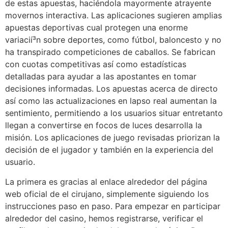
de estas apuestas, haciéndola mayormente atrayente
movernos interactiva. Las aplicaciones sugieren amplias
apuestas deportivas cual protegen una enorme
variacií³n sobre deportes, como fútbol, baloncesto y no
ha transpirado competiciones de caballos. Se fabrican
con cuotas competitivas así­ como estadísticas
detalladas para ayudar a las apostantes en tomar
decisiones informadas. Los apuestas acerca de directo
así­ como las actualizaciones en lapso real aumentan la
sentimiento, permitiendo a los usuarios situar entretanto
llegan a convertirse en focos de luces desarrolla la
misión. Los aplicaciones de juego revisadas priorizan la
decisión de el jugador y también en la experiencia del
usuario.
La primera es gracias al enlace alrededor del página
web oficial de el cirujano, simplemente siguiendo los
instrucciones paso en paso. Para empezar en participar
alrededor del casino, hemos registrarse, verificar el