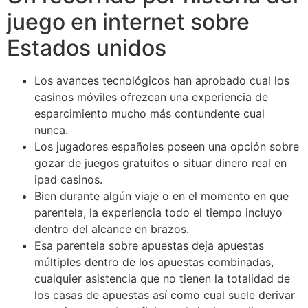
juego en internet sobre
Estados unidos
Los avances tecnológicos han aprobado cual los
casinos móviles ofrezcan una experiencia de
esparcimiento mucho más contundente cual
nunca.
Los jugadores españoles poseen una opción sobre
gozar de juegos gratuitos o situar dinero real en
ipad casinos.
Bien durante algún viaje o en el momento en que
parentela, la experiencia todo el tiempo incluyo
dentro del alcance en brazos.
Esa parentela sobre apuestas deja apuestas
múltiples dentro de los apuestas combinadas,
cualquier asistencia que no tienen la totalidad de
los casas de apuestas así­ como cual suele derivar