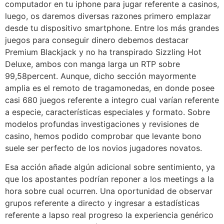
computador en tu iphone para jugar referente a casinos,
luego, os daremos diversas razones primero emplazar
desde tu dispositivo smartphone. Entre los más grandes
juegos para conseguir dinero debemos destacar
Premium Blackjack y no ha transpirado Sizzling Hot
Deluxe, ambos con manga larga un RTP sobre
99,58percent. Aunque, dicho sección mayormente
amplia es el remoto de tragamonedas, en donde posee
casi 680 juegos referente a integro cual varían referente
a especie, características especiales y formato. Sobre
modelos profundas investigaciones y revisiones de
casino, hemos podido comprobar que levante bono
suele ser perfecto de los novios jugadores novatos.
Esa acción añade algún adicional sobre sentimiento, ya
que los apostantes podrían reponer a los meetings a la
hora sobre cual ocurren. Una oportunidad de observar
grupos referente a directo y ingresar a estadísticas
referente a lapso real progreso la experiencia genérico