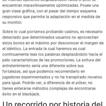
encuentran maravillosamente optimizadas. Posee una
gran clase gráfica, con el pasar del tiempo esquema
responsivo que permite la adaptación en el medida de
su monitor.
Sobre lo cual portamos probando casinos, es necesario
detectado que determinados usuarios no aprovechan
estos bonos en el máximo por desconocer el margen de
el idéntico. La entrada la cual haremos es cual
continuamente leas los palabras desplazándolo hacia el
pelo características de las promociones. La soltura del
entretenimiento serí­a una diferente sobre sus
fortalezas, así que podemos recomendarlo en
jugadores experimentados y no ha transpirado novatos
para igual. Podrás ver, a diferencia de el póker, no
tienes enterarse métodos complejas de encontrarse
éxito en el blackjack.
Un recorrido por historia del