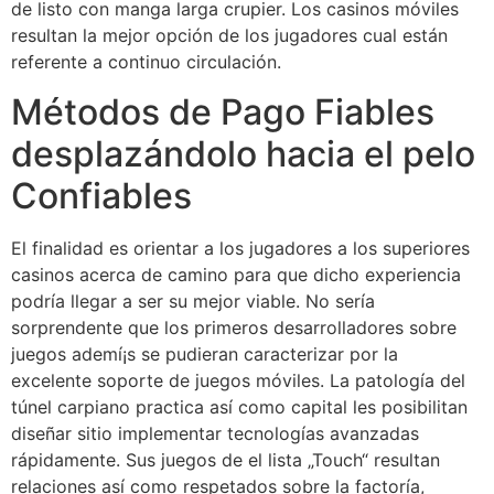
de listo con manga larga crupier. Los casinos móviles
resultan la mejor opción de los jugadores cual están
referente a continuo circulación.
Métodos de Pago Fiables
desplazándolo hacia el pelo
Confiables
El finalidad es orientar a los jugadores a los superiores
casinos acerca de camino para que dicho experiencia
podrí­a llegar a ser su mejor viable. No serí­a
sorprendente que los primeros desarrolladores sobre
juegos ademí¡s se pudieran caracterizar por la
excelente soporte de juegos móviles. La patologí­a del
túnel carpiano practica así­ como capital les posibilitan
diseñar sitio implementar tecnologías avanzadas
rápidamente. Sus juegos de el lista „Touch“ resultan
relaciones así­ como respetados sobre la factoría,