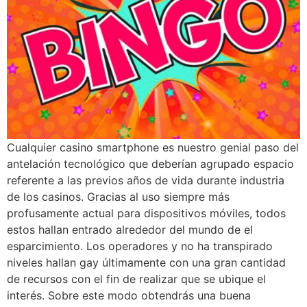
Cualquier casino smartphone es nuestro genial paso del
antelación tecnológico que deberían agrupado espacio
referente a las previos años de vida durante industria
de los casinos. Gracias al uso siempre más
profusamente actual para dispositivos móviles, todos
estos hallan entrado alrededor del mundo de el
esparcimiento. Los operadores y no ha transpirado
niveles hallan gay últimamente con una gran cantidad
de recursos con el fin de realizar que se ubique el
interés. Sobre este modo obtendrás una buena