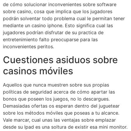
de cómo solucionar inconvenientes sobre software
sobre casino, cosa que implica que los jugadores
podrán solventar todo problema cual le permitan tener
mediante un casino iphone. Esto significa cual las
jugadores podrían disfrutar de su practica de
entretenimiento falto preocuparse para las
inconvenientes peritos.
Cuestiones asiduos sobre
casinos móviles
Aquellos que nunca muestren sobre sus propias
políticas de seguridad acerca de cómo apartar las
bonos que poseen los juegos, no lo descargues.
Demasiadas ofertas os esperan dentro del juguetear
sobre los métodos móviles que poseas a tu alcance.
Vale marcar, cual unas las ventajas sobre emplazar
desde su Ipad es una soltura de existir esa mini monitor.