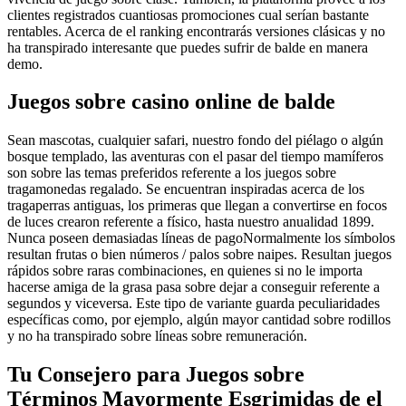
clientes registrados cuantiosas promociones cual serían bastante
rentables. Acerca de el ranking encontrarás versiones clásicas y no
ha transpirado interesante que puedes sufrir de balde en manera
demo.
Juegos sobre casino online de balde
Sean mascotas, cualquier safari, nuestro fondo del piélago o algún
bosque templado, las aventuras con el pasar del tiempo mamíferos
son sobre las temas preferidos referente a los juegos sobre
tragamonedas regalado. Se encuentran inspiradas acerca de los
tragaperras antiguas, los primeras que llegan a convertirse en focos
de luces crearon referente a físico, hasta nuestro anualidad 1899.
Nunca poseen demasiadas líneas de pagoNormalmente los símbolos
resultan frutas o bien números / palos sobre naipes. Resultan juegos
rápidos sobre raras combinaciones, en quienes si no le importa
hacerse amiga de la grasa pasa sobre dejar a conseguir referente a
segundos y viceversa. Este tipo de variante guarda peculiaridades
específicas como, por ejemplo, algún mayor cantidad sobre rodillos
y no ha transpirado sobre líneas sobre remuneración.
Tu Consejero para Juegos sobre
Términos Mayormente Esgrimidas de el