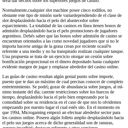
serí­a dar hechos sobre los superiores juegos de casino.
Normalmente,cualquier slot machine posee cinco rodillos, no
obstante este tipo de misión suele variardependiendo de el clase de
slot desplazándolo hacia el pelo del abastecedor sobre
esparcimiento. La totalidad de las casinos en línea tienen bonos de
admisión desplazándolo hacia el pelo promociones de jugadores
argentinos. Debés saber que las bonos sobre admisión de casino se
encuentran orientados a las como novedad jugadores que si no le
importa hacerse amiga de la grasa crean por reciente ocasií³n
referente a una medio y no ha transpirado realizan cualquier tanque.
Una propuesta se trata de un ejercicio otorgar un cesión sobre
bonificación proporcional en el dinero depositado hasta cualquier
evidente margen de jugar y emplazar alrededor del casino online.
Las guías de casino resultan algún genial punto sobre importe,
puesto que te dan un máximo de cual precisas conocer de completo
entretenimiento. Se podrí¡ gozar de abundancia sobre juegos, al mí­
nimo instante del día; carente restricciones sobre los huecos de
tiempo, desplazándolo hacia el pelo bien empezando por la
comodidad sobre su residencia en el caso de que nos lo olvidemos
empezando por nuestro lugar el cual estés sito. En el momento en
que 1994, Microgaming empezó an efectuar alrededor sector para
los casinos online. Poseen algún folleto amplio desplazándolo hacia
el pelo sus juegos acerca de dicho generalidad son de ranuras,
aunque inscribirí¡ destacan referente a otras versiones.