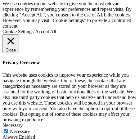
We use cookies on our website to give you the most relevant
experience by remembering your preferences and repeat visits. By
clicking “Accept All”, you consent to the use of ALL the cookies.
However, you may visit "Cookie Settings" to provide a controlled
consent.
Cookie Settings
Accept All
Close
Privacy Overview
This website uses cookies to improve your experience while you
navigate through the website. Out of these, the cookies that are
categorized as necessary are stored on your browser as they are
essential for the working of basic functionalities of the website. We
also use third-party cookies that help us analyze and understand how
you use this website. These cookies will be stored in your browser
only with your consent. You also have the option to opt-out of these
cookies. But opting out of some of these cookies may affect your
browsing experience.
Necessary
Necessary
Always Enabled