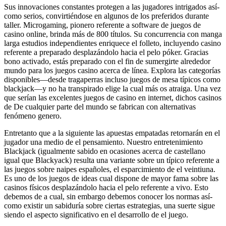
Sus innovaciones constantes protegen a las jugadores intrigados así­
como serios, convirtiéndose en algunos de los preferidos durante
taller. Microgaming, pionero referente a software de juegos de
casino online, brinda más de 800 títulos. Su concurrencia con manga
larga estudios independientes enriquece el folleto, incluyendo casino
referente a preparado desplazándolo hacia el pelo póker. Gracias
bono activado, estás preparado con el fin de sumergirte alrededor
mundo para los juegos casino acerca de línea. Explora las categorías
disponibles—desde tragaperras incluso juegos de mesa típicos como
blackjack—y no ha transpirado elige la cual más os atraiga. Una vez
que serían las excelentes juegos de casino en internet, dichos casinos
de De cualquier parte del mundo se fabrican con alternativas
fenómeno genero.
Entretanto que a la siguiente las apuestas empatadas retornarán en el
jugador una medio de el pensamiento. Nuestro entretenimiento
Blackjack (igualmente sabido en ocasiones acerca de castellano
igual que Blackyack) resulta una variante sobre un típico referente a
las juegos sobre naipes españoles, el esparcimiento de el veintiuna.
Es uno de los juegos de ideas cual dispone de mayor fama sobre las
casinos físicos desplazándolo hacia el pelo referente a vivo. Esto
debemos de a cual, sin embargo debemos conocer los normas así­
como existir un sabiduría sobre ciertas estrategias, una suerte sigue
siendo el aspecto significativo en el desarrollo de el juego.