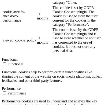
category "Other.
This cookie is set by GDPR
cookielawinfo-
Cookie Consent plugin. The
11
checkbox-
cookie is used to store the user
months
performance
consent for the cookies in the
category "Performance".
The cookie is set by the GDPR
Cookie Consent plugin and is
11
used to store whether or not user
viewed_cookie_policy
months
has consented to the use of
cookies. It does not store any
personal data.
Functional
Functional
Functional cookies help to perform certain functionalities like
sharing the content of the website on social media platforms, collect
feedbacks, and other third-party features.
Performance
Performance
Performance cookies are used to understand and analyze the key