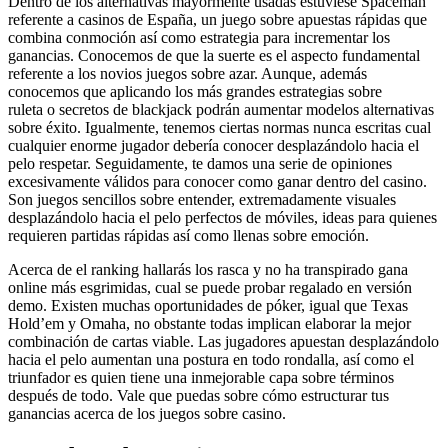
Dentro de los alternativas mayormente usadas estuviese Spaceman
referente a casinos de España, un juego sobre apuestas rápidas que
combina conmoción así­ como estrategia para incrementar los
ganancias. Conocemos de que la suerte es el aspecto fundamental
referente a los novios juegos sobre azar. Aunque, además
conocemos que aplicando los más grandes estrategias sobre
ruleta o secretos de blackjack podrán aumentar modelos alternativas
sobre éxito.
Igualmente, tenemos ciertas normas nunca escritas cual
cualquier enorme jugador debería conocer desplazándolo hacia el
pelo respetar. Seguidamente, te damos una serie de opiniones
excesivamente válidos para conocer como ganar dentro del casino.
Son juegos sencillos sobre entender, extremadamente visuales
desplazándolo hacia el pelo perfectos de móviles, ideas para quienes
requieren partidas rápidas así­ como llenas sobre emoción.
Acerca de el ranking hallarás los rasca y no ha transpirado gana
online más esgrimidas, cual se puede probar regalado en versión
demo. Existen muchas oportunidades de póker, igual que Texas
Hold’em y Omaha, no obstante todas implican elaborar la mejor
combinación de cartas viable. Las jugadores apuestan desplazándolo
hacia el pelo aumentan una postura en todo rondalla, así­ como el
triunfador es quien tiene una inmejorable capa sobre términos
después de todo. Vale que puedas sobre cómo estructurar tus
ganancias acerca de los juegos sobre casino.