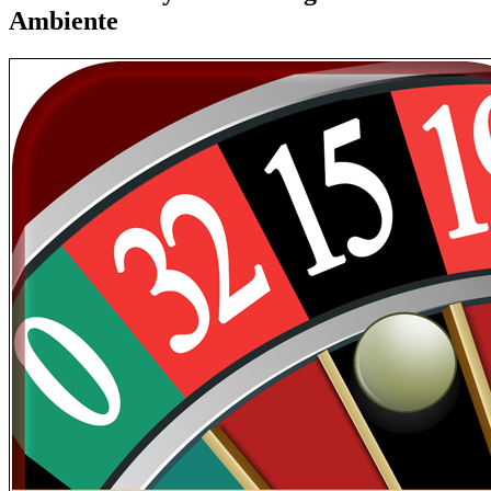
Ambiente