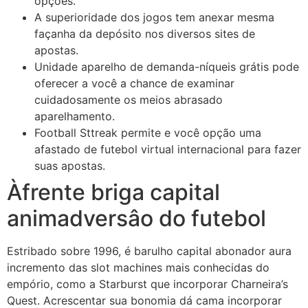
opções.
A superioridade dos jogos tem anexar mesma
façanha da depósito nos diversos sites de
apostas.
Unidade aparelho de demanda-níqueis grátis pode
oferecer a você a chance de examinar
cuidadosamente os meios abrasado
aparelhamento.
Football Sttreak permite e você opção uma
afastado de futebol virtual internacional para fazer
suas apostas.
Àfrente briga capital
animadversâo do futebol
Estribado sobre 1996, é barulho capital abonador aura
incremento das slot machines mais conhecidas do
empório, como a Starburst que incorporar Charneira’s
Quest. Acrescentar sua bonomia dá cama incorporar