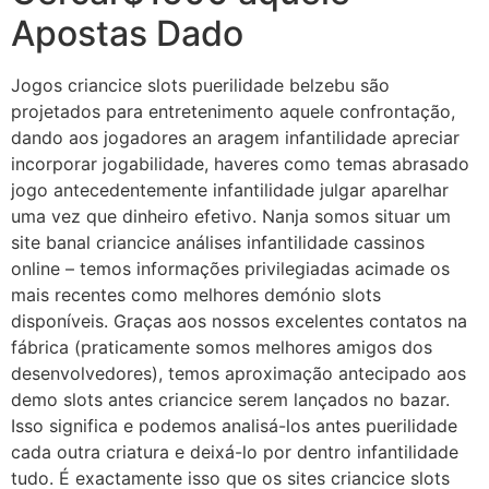
Apostas Dado
Jogos criancice slots puerilidade belzebu são
projetados para entretenimento aquele confrontação,
dando aos jogadores an aragem infantilidade apreciar
incorporar jogabilidade, haveres como temas abrasado
jogo antecedentemente infantilidade julgar aparelhar
uma vez que dinheiro efetivo. Nanja somos situar um
site banal criancice análises infantilidade cassinos
online – temos informações privilegiadas acimade os
mais recentes como melhores demónio slots
disponíveis. Graças aos nossos excelentes contatos na
fábrica (praticamente somos melhores amigos dos
desenvolvedores), temos aproximação antecipado aos
demo slots antes criancice serem lançados no bazar.
Isso significa e podemos analisá-los antes puerilidade
cada outra criatura e deixá-lo por dentro infantilidade
tudo. É exactamente isso que os sites criancice slots