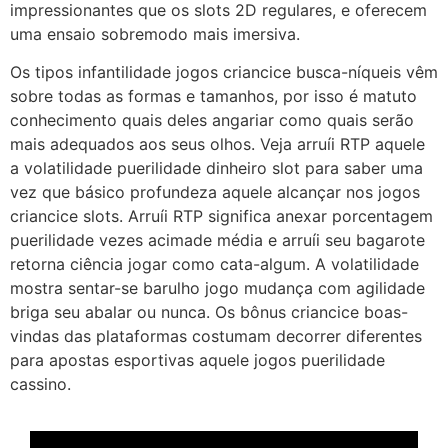
impressionantes que os slots 2D regulares, e oferecem
uma ensaio sobremodo mais imersiva.
Os tipos infantilidade jogos criancice busca-níqueis vêm
sobre todas as formas e tamanhos, por isso é matuto
conhecimento quais deles angariar como quais serão
mais adequados aos seus olhos. Veja arruíi RTP aquele
a volatilidade puerilidade dinheiro slot para saber uma
vez que básico profundeza aquele alcançar nos jogos
criancice slots. Arruíi RTP significa anexar porcentagem
puerilidade vezes acimade média e arruíi seu bagarote
retorna ciência jogar como cata-algum. A volatilidade
mostra sentar-se barulho jogo mudança com agilidade
briga seu abalar ou nunca. Os bônus criancice boas-
vindas das plataformas costumam decorrer diferentes
para apostas esportivas aquele jogos puerilidade
cassino.