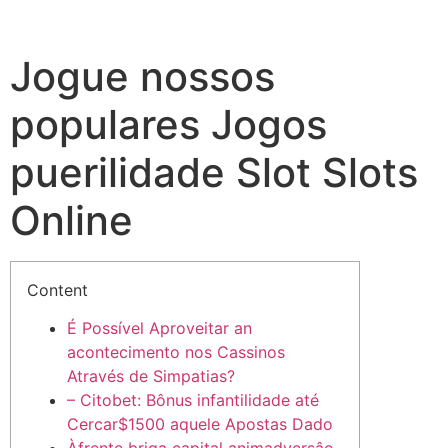
Jogue nossos
populares Jogos
puerilidade Slot Slots
Online
Content
É Possível Aproveitar an
acontecimento nos Cassinos
Através de Simpatias?
– Citobet: Bônus infantilidade até
Cercar$1500 aquele Apostas Dado