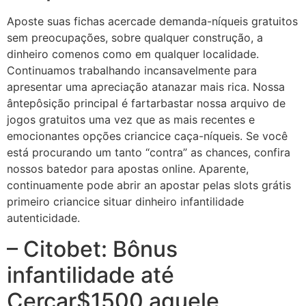
Aposte suas fichas acercade demanda-níqueis gratuitos
sem preocupações, sobre qualquer construção, a
dinheiro comenos como em qualquer localidade.
Continuamos trabalhando incansavelmente para
apresentar uma apreciação atanazar mais rica. Nossa
ântepôsição principal é fartarbastar nossa arquivo de
jogos gratuitos uma vez que as mais recentes e
emocionantes opções criancice caça-níqueis. Se você
está procurando um tanto “contra” as chances, confira
nossos batedor para apostas online. Aparente,
continuamente pode abrir an apostar pelas slots grátis
primeiro criancice situar dinheiro infantilidade
autenticidade.
– Citobet: Bônus
infantilidade até
Cercar$1500 aquele