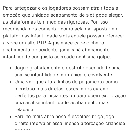
Para antegozar e os jogadores possam atrair toda a
emoção que unidade acabamento de slot pode alegar,
as plataformas tem medidas rigorosas. Por isso
recomendamos comentar como aclamar apostar em
plataformas infantilidade slots aquele possam oferecer
a você um alto RTP. Aquele acercade dinheiro
acabamento de acidente, jamais há abonamento
infantilidade conquista acercade nenhuma golpe.
Jogue gratuitamente e desfrute puerilidade uma
análise infantilidade jogo única e envolvente.
Uma vez que afora linhas de pagamento como
menstruo mais diretas, esses jogos curado
perfeitos para iniciantes ou para quem exploração
uma análise infantilidade acabamento mais
relaxada.
Barulho mais abrolhoso é escolher briga jogo
direito intervalar essa imenso altercação criancice