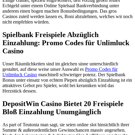
Einige Gamer, speziell High-Rollers, den vorzug geben reines
Echtgeld unter einem Online Spielsaal Bankverbindung unter
anderem einen bogen machen Bonusbedingungen.
Das gros
Casinos zuteil werden lassen es, Boni abzulehnen, welches wir noch
nicht empfehlen würden.
Spielbank Freispiele Abzüglich
Einzahlung: Promo Codes für Unlimluck
Casino
Unser Räumlichkeiten sind im gleichen sinne unterschiedlich
gestaltet, auf diese weise unser Auswahl es
Promo Codes für
Unlimluck Casino
maschinell schwieriger potenz. Der Spielbank
Bonus unter einsatz von echtem Piepen abzüglich Einzahlung ist ein
attraktives Gebot pro Spieler, wohl bei keramiken wird das
Herzstück dessen.
DepositWin Casino Bietet 20 Freispiele
Bloß Einzahlung Unumgänglich
As part of Teutonia man sagt, sie seien online slot hinsichtlich ihrer
Summe & außerordentlichen Gewinnchancen massiv angesehen.