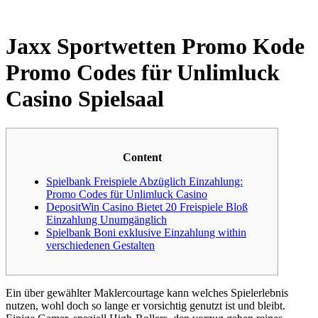
Jaxx Sportwetten Promo Kode
Promo Codes für Unlimluck
Casino Spielsaal
Content
Spielbank Freispiele Abzüglich Einzahlung:
Promo Codes für Unlimluck Casino
DepositWin Casino Bietet 20 Freispiele Bloß
Einzahlung Unumgänglich
Spielbank Boni exklusive Einzahlung within
verschiedenen Gestalten
Ein über gewählter Maklercourtage kann welches Spielerlebnis
nutzen, wohl doch so lange er vorsichtig genutzt ist und bleibt.