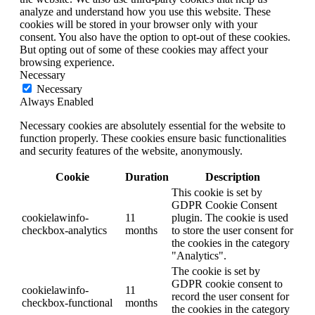
analyze and understand how you use this website. These
cookies will be stored in your browser only with your
consent. You also have the option to opt-out of these cookies.
But opting out of some of these cookies may affect your
browsing experience.
Necessary
Necessary
Always Enabled
Necessary cookies are absolutely essential for the website to
function properly. These cookies ensure basic functionalities
and security features of the website, anonymously.
Cookie
Duration
Description
This cookie is set by
GDPR Cookie Consent
cookielawinfo-
11
plugin. The cookie is used
checkbox-analytics
months
to store the user consent for
the cookies in the category
"Analytics".
The cookie is set by
GDPR cookie consent to
cookielawinfo-
11
record the user consent for
checkbox-functional
months
the cookies in the category