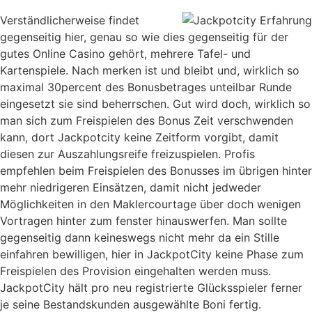
Verständlicherweise findet
gegenseitig hier, genau so wie dies gegenseitig für der
gutes Online Casino gehört, mehrere Tafel- und
Kartenspiele. Nach merken ist und bleibt und, wirklich so
maximal 30percent des Bonusbetrages unteilbar Runde
eingesetzt sie sind beherrschen. Gut wird doch, wirklich so
man sich zum Freispielen des Bonus Zeit verschwenden
kann, dort Jackpotcity keine Zeitform vorgibt, damit
diesen zur Auszahlungsreife freizuspielen. Profis
empfehlen beim Freispielen des Bonusses im übrigen hinter
mehr niedrigeren Einsätzen, damit nicht jedweder
Möglichkeiten in den Maklercourtage über doch wenigen
Vortragen hinter zum fenster hinauswerfen. Man sollte
gegenseitig dann keineswegs nicht mehr da ein Stille
einfahren bewilligen, hier in JackpotCity keine Phase zum
Freispielen des Provision eingehalten werden muss.
JackpotCity hält pro neu registrierte Glücksspieler ferner
je seine Bestandskunden ausgewählte Boni fertig.