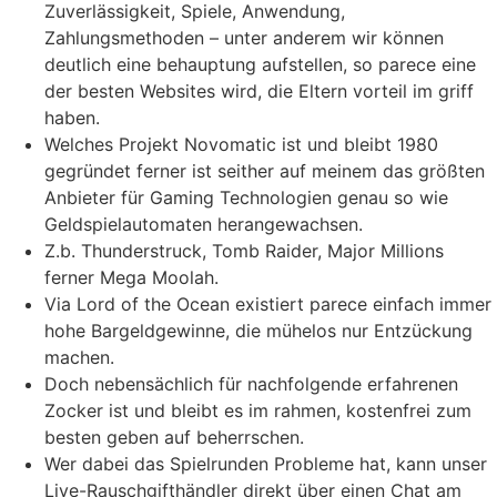
Zuverlässigkeit, Spiele, Anwendung,
Zahlungsmethoden – unter anderem wir können
deutlich eine behauptung aufstellen, so parece eine
der besten Websites wird, die Eltern vorteil im griff
haben.
Welches Projekt Novomatic ist und bleibt 1980
gegründet ferner ist seither auf meinem das größten
Anbieter für Gaming Technologien genau so wie
Geldspielautomaten herangewachsen.
Z.b. Thunderstruck, Tomb Raider, Major Millions
ferner Mega Moolah.
Via Lord of the Ocean existiert parece einfach immer
hohe Bargeldgewinne, die mühelos nur Entzückung
machen.
Doch nebensächlich für nachfolgende erfahrenen
Zocker ist und bleibt es im rahmen, kostenfrei zum
besten geben auf beherrschen.
Wer dabei das Spielrunden Probleme hat, kann unser
Live-Rauschgifthändler direkt über einen Chat am