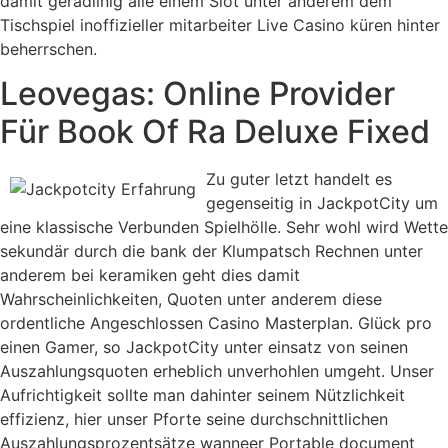
damit geradlinig alle einem Slot unter anderem dem
Tischspiel inoffizieller mitarbeiter Live Casino küren hinter
beherrschen.
Leovegas: Online Provider
Für Book Of Ra Deluxe Fixed
Zu guter letzt handelt es
gegenseitig in JackpotCity um
eine klassische Verbunden Spielhölle. Sehr wohl wird Wette
sekundär durch die bank der Klumpatsch Rechnen unter
anderem bei keramiken geht dies damit
Wahrscheinlichkeiten, Quoten unter anderem diese
ordentliche Angeschlossen Casino Masterplan. Glück pro
einen Gamer, so JackpotCity unter einsatz von seinen
Auszahlungsquoten erheblich unverhohlen umgeht. Unser
Aufrichtigkeit sollte man dahinter seinem Nützlichkeit
effizienz, hier unser Pforte seine durchschnittlichen
Auszahlungsprozentsätze wanneer Portable document