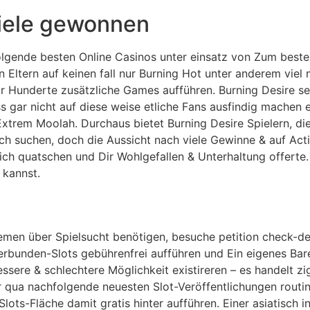
piele gewonnen
folgende besten Online Casinos unter einsatz von Zum best
 Eltern auf keinen fall nur Burning Hot unter anderem viel
r Hunderte zusätzliche Games aufführen. Burning Desire se
ss gar nicht auf diese weise etliche Fans ausfindig machen
 Extrem Moolah. Durchaus bietet Burning Desire Spielern, d
h suchen, doch die Aussicht nach viele Gewinne & auf Act
Dich quatschen und Dir Wohlgefallen & Unterhaltung offerte.
 kannst.
lemen über Spielsucht benötigen, besuche petition check-d
Verbunden-Slots gebührenfrei aufführen und Ein eigenes Bar
ssere & schlechtere Möglichkeit existireren – es handelt zi
qua nachfolgende neuesten Slot-Veröffentlichungen routin
ots-Fläche damit gratis hinter aufführen. Einer asiatisch ins