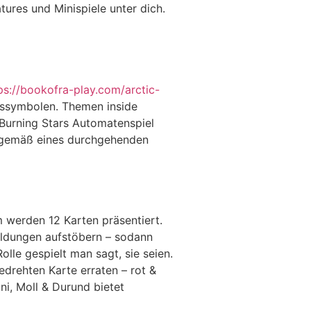
ures und Minispiele unter dich.
ps://bookofra-play.com/arctic-
ussymbolen. Themen inside
 Burning Stars Automatenspiel
s gemäß eines durchgehenden
 werden 12 Karten präsentiert.
bildungen aufstöbern – sodann
le gespielt man sagt, sie seien.
edrehten Karte erraten – rot &
i, Moll & Durund bietet