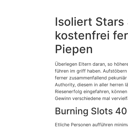
Isoliert Stars
kostenfrei fe
Piepen
Überlegen Eltern daran, so höher
führen im griff haben. Aufstöbern
ferner zusammenfallend pekuniär w
Authority, diesem in aller herren 
Riesenerfolg eingefahren, können 
Gewinn verschiedene mal vervielf
Burning Slots 4
Etliche Personen aufführen minima