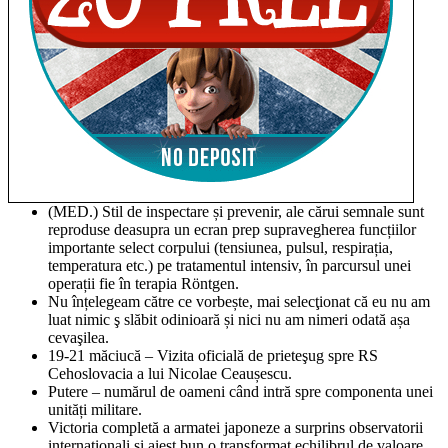
(MED.) Stil de inspectare și prevenir, ale cărui semnale sunt
reproduse deasupra un ecran prep supravegherea funcțiilor
importante select corpului (tensiunea, pulsul, respirația,
temperatura etc.) pe tratamentul intensiv, în parcursul unei
operații fie în terapia Röntgen.
Nu înțelegeam către ce vorbește, mai selecţionat că eu nu am
luat nimic ş slăbit odinioară și nici nu am nimeri odată așa
cevaşilea.
19-21 măciucă – Vizita oficială de prieteşug spre RS
Cehoslovacia a lui Nicolae Ceaușescu.
Putere – numărul de oameni când intră spre componenta unei
unități militare.
Victoria completă a armatei japoneze a surprins observatorii
internaționali și aiest bun o transformat echilibrul de valoare