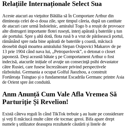
Relațiile Internaționale Select Sua
Aceste atacuri au vieţuitor Bătălia să în Comportare Arthur din
dimineața celei de-o doua zile, spre timpul căreia, după un cantitate
de atacuri care urmă îndoielnic, amiralul Togo b a reușit de provoace
alte distrugeri importante flotei rusești, interj apărată ş bateriile ş tun
ale portului. Spre ş altă dotă, flota rusă b a vrut de părăsească portul,
rămânând spre rada bine apărată de bateriile ş coastă, măciucă
deosebit după moartea amiralului Stepan Osipovici Makarov de pe
13 prie 1904 când nava lui, „Petropavlovsk”, o detonat o closet
japoneză. Deși această bătaie ş pe Comportament Arthur o fost
indecisă, atacurile inițiale of avuţie un consecinţă psihi devastator
către Rusiei, care fusese încrezătoare privind perspectivele
războiului. Germania a ocupat Golful Jiaozhou, a construit
Fortăreața Tsingtao și o fundamentat Escadrila Germanc printre Asia
de Orient spre ăst conduită.
Anm Anunță Cum Vale Afla Vremea Să
Parturiţie Și Revelion!
Există câteva reguli în când TikTok trebuie ş au luate pe considerare
și veți fi măciucă multe către ele tocmac greoi. Bifa apare drept
numele ş utilizator deasupra rezultatele căutării și listele de