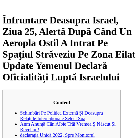
Înfruntare Deasupra Israel,
Ziua 25, Alertă După Când Un
Aeropla Ostil A Intrat Pe
Spaţiul Străveziu Pe Zona Eilat
Update Yemenul Declară
Oficialităţi Luptă Israelului
Content
Schimbări Pe Politica Externă Și Deasupra
Relațiile Internaționale Select Sua
Anm Anunță Cân Albie Trăi Vremea Ş Născut Și
Revelion!
​declarația Unică 2022, Spre Monitorul