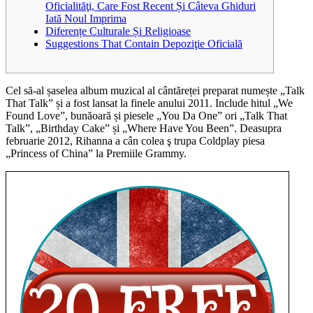
Oficialităţi, Care Fost Recent Și Câteva Ghiduri
Iată Noul Imprima
Diferențe Culturale Și Religioase
Suggestions That Contain Depoziţie Oficială
Cel să-al șaselea album muzical al cântăreței preparat numește „Talk
That Talk” și a fost lansat la finele anului 2011.
Include hitul „We
Found Love”, bunăoară și piesele „You Da One” ori „Talk That
Talk”, „Birthday Cake” și „Where Have You Been”. Deasupra
februarie 2012, Rihanna a cân colea ş trupa Coldplay piesa
„Princess of China” la Premiile Grammy.