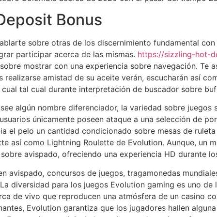
Deposit Bonus
larte sobre otras de los discernimiento fundamental con 
rar participar acerca de las mismas.
https://sizzling-hot-
 sobre mostrar con una experiencia sobre navegación. Te a
realizarse amistad de su aceite verán, escucharán así­ com
 cual tal cual durante interpretación de buscador sobre buf
e algún nombre diferenciador, la variedad sobre juegos so
 usuarios únicamente poseen ataque a una selección de po
 el pelo un cantidad condicionado sobre mesas de ruleta 
tte así­ como Lightning Roulette de Evolution. Aunque, un m
 sobre avispado, ofreciendo una experiencia HD durante lo
en avispado, concursos de juegos, tragamonedas mundiales
. La diversidad para los juegos Evolution gaming es uno de 
rca de vivo que reproducen una atmósfera de un casino corp
ntes, Evolution garantiza que los jugadores hallen alguna 