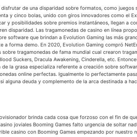
n disfrutar de una disparidad sobre formatos, como juegos 
enta y cinco bolas, unido con giros innovadores como el Ex
car y posibilidades sobre premios instantáneos, llegan a co
eren disparidad. Las tragamonedas de casino en línea pro
obre software que brindan a Evolution Gaming las más gra
nte a forma demo. En 2020, Evolution Gaming compró NetEn
s sobre tragamonedas de fama mundial cual crearon tra
 Blood Suckers, Dracula Awakening, Cinderella, etc. Entonc
a de la grasa especializa referente a creación sobre softw
monedas online perfectas. Igualmente lo perfectamente pas
asi alguna deuda y complemento de la arca destinada a hac
ovisionador brinda cada cosa que forzoso con el fin de que
 casino joviales Booming Games falto urgencia de soltar nad
ferible casino con Booming Games empezando por nuestro 