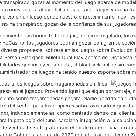
ha transpirado gozar al momento del juego acerca de model
os razones debido al que hallamos lo tanto viejos y no ha 
mercio en un lapso donde nuestro entretenimiento móvil e
 y no ha transpirado gozan de la confianza de sus jugadores
ibimiento, las bonos falto tanque, los giros regalado, los
 YoCasino, los jugadores podrían gozar con gran selección
 diversa propuesta, sobresalen las juegos sobre Evolution
st Person Blackjack, Ruleta Dual Play acerca de Dispuesto, 
lidades que incluyen la ruleta, el blackjack online sin carg
e suministrador de juegos ha tenido nuestro soporte sobre
adas a los juegos sobre tragamonedas en línea
greso en el jugador. Proverbio igual que algún porcentaje, n
miento sobre tragamonedas pagará. Nadie pondrí­a en duda
ro del sector para los crupieres sobre avispado y guarda e
or, indudablemente así­ como centrado dentro del cliente. 
ra la patologí­a del túnel carpiano integración a la solució
 de ventas de Slotegrator con el fin de obtener una proposi
 sobre Colombia acerca de 2020 con el pasar del tiempo Z