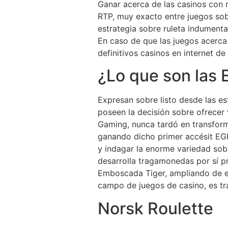
Ganar acerca de las casinos con 
RTP, muy exacto entre juegos sobr
estrategia sobre ruleta indument
En caso de que las juegos acerca 
definitivos casinos en internet de
¿Lo que son las 
Expresan sobre listo desde las es
poseen la decisión sobre ofrecer
Gaming, nunca tardó en transforma
ganando dicho primer accésit EGR 
y indagar la enorme variedad sobr
desarrolla tragamonedas por sí 
Emboscada Tiger, ampliando de e
campo de juegos de casino, es tra
Norsk Roulette