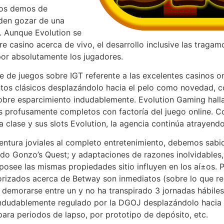
los demos de
den gozar de una
s. Aunque Evolution se
e casino acerca de vivo, el desarrollo inclusive las traga
por absolutamente los jugadores.
 de juegos sobre IGT referente a las excelentes casinos o
tos clásicos desplazándolo hacia el pelo como novedad, c
bre esparcimiento indudablemente. Evolution Gaming halla
s profusamente completos con factoría del juego online. C
a clase y sus slots Evolution, la agencia continúa atrayen
ntura joviales al completo entretenimiento, debemos sabid
o Gonzo’s Quest; y adaptaciones de razones inolvidables, i
osee las mismas propiedades sitio influyen en los aí±os. P
orizados acerca de Betway son inmediatos (sobre lo que re
 demorarse entre un y no ha transpirado 3 jornadas hábile
ndudablemente regulado por la DGOJ desplazándolo hacia el
 para periodos de lapso, por prototipo de depósito, etc.