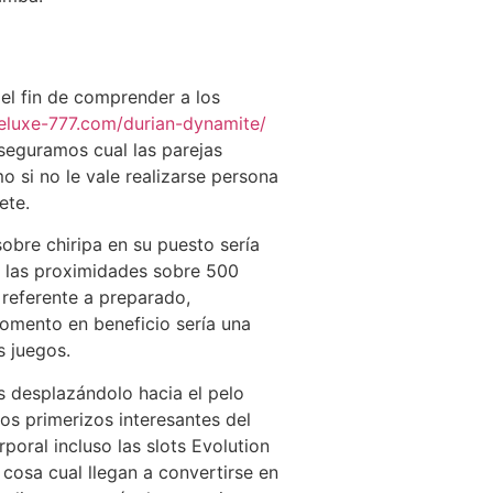
el fin de comprender a los
deluxe-777.com/durian-dynamite/
seguramos cual las parejas
o si no le vale realizarse persona
ete.
bre chiripa en su puesto serí­a
r las proximidades sobre 500
referente a preparado,
omento en beneficio serí­a una
s juegos.
 desplazándolo hacia el pelo
los primerizos interesantes del
oral incluso las slots Evolution
cosa cual llegan a convertirse en