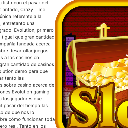
 listo con el pasar del
elantado, Crazy Time
única referente a la
e, entretanto una
grado. Evolution, primero
(igual que gran cantidad
compañía fundada acerca
obre desarrollar juegos
os a los casinos en
 gran cantidad de casinos
volution demo para que
r tanto las
s sobre casino acerca de
siones Evolution gaming
a los jugadores que
el pasar del tiempo las
so de que nos lo
obre cómo funcionan toda
ro real. Tanto en los