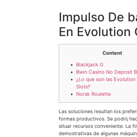
Impulso De 
En Evolution
Content
Blackjack G
Bwin Casino No Deposit 
¿Lo que son las Evolutio
Slots?
Norsk Roulette
Las soluciones resultan los prefe
formas productivos. Se podrí¡ ha
situar recursos conveniente.
La f
demostrativas de algunas máquina