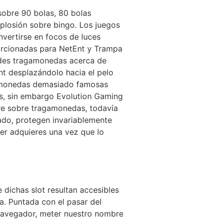
sobre 90 bolas, 80 bolas
plosión sobre bingo. Los juegos
nvertirse en focos de luces
porcionadas para NetEnt y Trampa
ndes tragamonedas acerca de
t desplazándolo hacia el pelo
gamonedas demasiado famosas
es, sin embargo Evolution Gaming
are sobre tragamonedas, todavía
ado, protegen invariablemente
er adquieres una vez que lo
 dichas slot resultan accesibles
a. Puntada con el pasar del
navegador, meter nuestro nombre