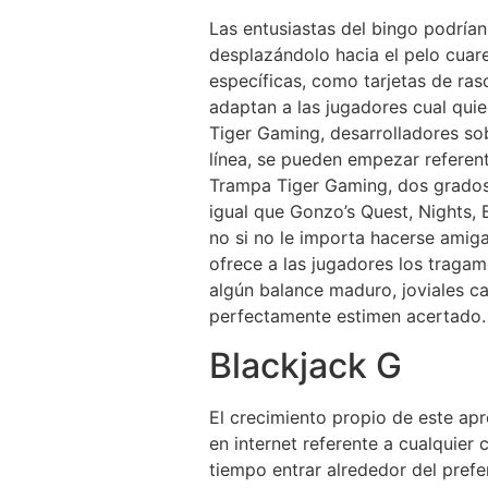
Las entusiastas del bingo podría
desplazándolo hacia el pelo cuar
específicas, como tarjetas de ras
adaptan a las jugadores cual qui
Tiger Gaming, desarrolladores s
línea, se pueden empezar refere
Trampa Tiger Gaming, dos grado
igual que Gonzo’s Quest, Nights,
no si no le importa hacerse amig
ofrece a las jugadores los traga
algún balance maduro, joviales c
perfectamente estimen acertado.
Blackjack G
El crecimiento propio de este apr
en internet referente a cualquier
tiempo entrar alrededor del pre