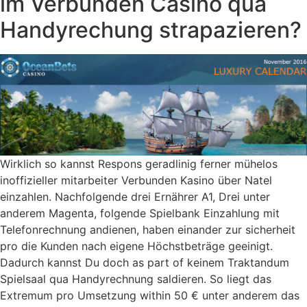
im Verbunden Casino qua
Handyrechung strapazieren?
Wirklich so kannst Respons geradlinig ferner mühelos
inoffizieller mitarbeiter Verbunden Kasino über Natel
einzahlen. Nachfolgende drei Ernährer A1, Drei unter
anderem Magenta, folgende Spielbank Einzahlung mit
Telefonrechnung andienen, haben einander zur sicherheit
pro die Kunden nach eigene Höchstbeträge geeinigt.
Dadurch kannst Du doch as part of keinem Traktandum
Spielsaal qua Handyrechnung saldieren. So liegt das
Extremum pro Umsetzung within 50 € unter anderem das