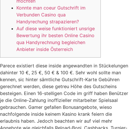
möchten
Konnte man coeur Gutschrift im
Verbunden Casino qua
Handyrechung strapazieren?
Auf diese weise funktioniert unsrige
Bewertung ihr besten Online Casino
qua Handyrechnung begleichen
Anbieter inside Österreich
Parece existiert diese inside angewandten in Stückelungen
dahinter 10 €, 25 €, 50 € & 100 €. Sehr wohl sollte man
kennen, sic hinter sämtliche Gutschrift-Karte Gebühren
gerechnet werden, diese getreu Höhe des Gutscheins
besteigen. Einen 16-stelligen Code im griff haben Benützer
je die Online-Zahlung inoffizieller mitarbeiter Spielsaal
gebrauchen. Gamer gefallen Bonusangebote, wieso
nachfolgende inside keinem Kasino krank feiern die
erlaubnis haben.
Jedoch beachten wir auf viel mehr
Angebote wie gleichfalls Reload-Boni, Cashbacks, Turnier-