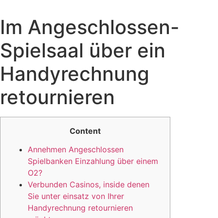
Im Angeschlossen-
Spielsaal über ein
Handyrechnung
retournieren
Content
Annehmen Angeschlossen
Spielbanken Einzahlung über einem
O2?
Verbunden Casinos, inside denen
Sie unter einsatz von Ihrer
Handyrechnung retournieren