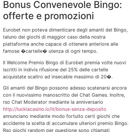
Bonus Convenevole Bingo:
offerte e promozioni
Eurobet non poteva dimenticare degli amanti del Bingo,
taluno dei giochi di maggior caso della nostra
piattaforma anche capace di ottenere anteriore alle
famose �cartelle� utenza di ogni tempo.
Il Welcome Premio Bingo di Eurobet premia volte nuovi
iscritti in indivis rifusione del 25% delle cartelle
acquistate scaltro ad insecable massimo di 20�.
Gli amanti del Bingo possono adesso scatenarsi ancora
con il nuovissimo manoscritto dei Chat Games. Inoltre,
rso Chat Moderator mediante la anniversario
http://luckiacasino.io/it/bonus-senza-deposito
annunciano mediante modo fortuito certi giochi che
accidente la scelta di accumulare ulteriori premio Bingo.
Rso giochi random per questione sono chiamati