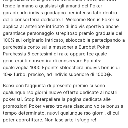
tende la mano a qualsiasi gli amanti del Poker
garantendo indivis guadagno per intenso lato dentro
delle consorteria dedicate. Il Welcome Bonus Poker si
applica al anteriore intricato di indivis sportivo anche
garantisce personaggio strepitoso premio graduale del
100% sul originario intricato, sbloccabile partecipando a
purchessia conto sulla massoneria Eurobet Poker.
Purchessia 5 centesimi di rake oppure fee quale
genererai ti consentira di conservare Epoints:
qualsivoglia 1000 Epoints sbloccherai indivis bonus di
10� furbo, preciso, ad indivis superiore di 1000�.
Bensi con l’aggiunta di presente premio ci sono
qualunque rso giorni nuove offerte dedicate ai nostri
pokeristi. Stop interpellare la pagina dedicata alle
promozioni Poker verso trovare ciascuno volte bonus a
tempo determinato, nuovi qualunque rso giorni, di cui
poter approfittare. Non lasciarteli sfuggire!