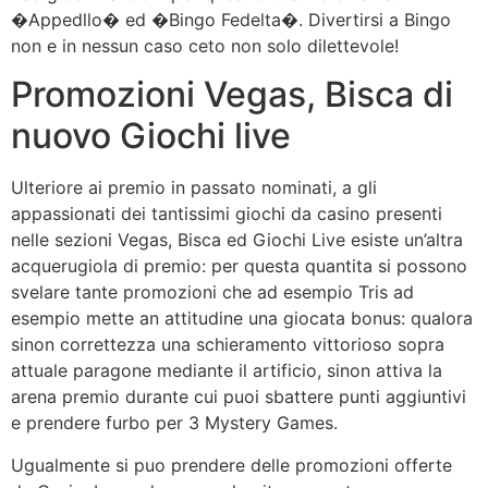
�Appedllo� ed �Bingo Fedelta�. Divertirsi a Bingo
non e in nessun caso ceto non solo dilettevole!
Promozioni Vegas, Bisca di
nuovo Giochi live
Ulteriore ai premio in passato nominati, a gli
appassionati dei tantissimi giochi da casino presenti
nelle sezioni Vegas, Bisca ed Giochi Live esiste un’altra
acquerugiola di premio: per questa quantita si possono
svelare tante promozioni che ad esempio Tris ad
esempio mette an attitudine una giocata bonus: qualora
sinon correttezza una schieramento vittorioso sopra
attuale paragone mediante il artificio, sinon attiva la
arena premio durante cui puoi sbattere punti aggiuntivi
e prendere furbo per 3 Mystery Games.
Ugualmente si puo prendere delle promozioni offerte