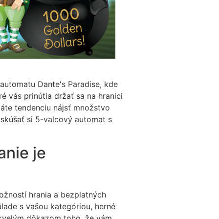
 automatu Dante's Paradise, kde
é vás prinútia držať sa na hranici
máte tendenciu nájsť množstvo
skúšať si 5-valcový automat s
nie je
ožností hrania a bezplatných
lade s vašou kategóriou, herné
ú skvelým dôkazom toho, že vám