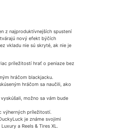
n z najproduktívnejších spustení
otvárajú nový efekt býčích
 vkladu nie sú skryté, ak nie je
ac príležitostí hrať o peniaze bez
eným hráčom blackjacku.
 skúseným hráčom sa naučili, ako
o vyskúšali, možno sa vám bude
výherných príležitostí.
 DuckyLuck je známe svojimi
Luxury a Reels & Tires XL.