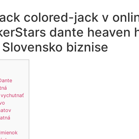
lack colored-jack v onl
erStars dante heaven 
 Slovensko biznise
Dante
tná
 vychutnať
vo
matov
atná
dmienok