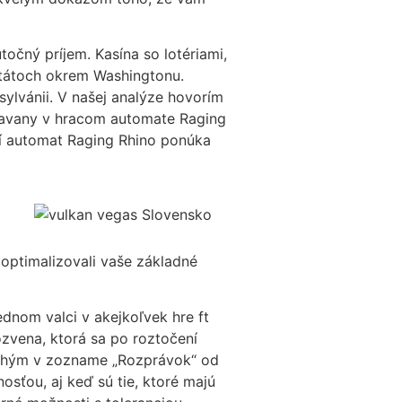
očný príjem. Kasína so lotériami,
 štátoch okrem Washingtonu.
ylvánii. V našej analýze hovorím
j savany v hracom automate Raging
ší automat Raging Rhino ponúka
optimalizovali vaše základné
dnom valci v akejkoľvek hre ft
ozvena, ktorá sa po roztočení
ruhým v zozname „Rozprávok“ od
osťou, aj keď sú tie, ktoré majú