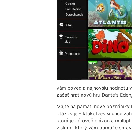
vám povedia najnovšiu hodnotu vý
začať hrať novú hru Dante's Eden,
Majte na pamäti nové poznámky k 
otázok je – ktokoľvek si chce zah
ktorá je zároveň blázon a multip
ziskom, ktorý vám pomôže spravo