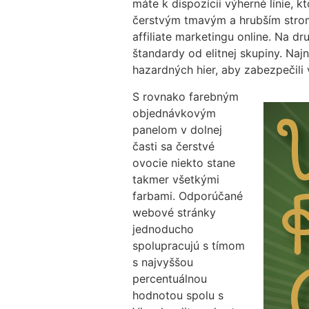
máte k dispozícii výherné línie,
čerstvým tmavým a hrubším strom
affiliate marketingu online. Na 
štandardy od elitnej skupiny. Na
hazardných hier, aby zabezpečili
S rovnako farebným
objednávkovým
panelom v dolnej
časti sa čerstvé
ovocie niekto stane
takmer všetkými
farbami. Odporúčané
webové stránky
jednoducho
spolupracujú s tímom
s najvyššou
percentuálnou
hodnotou spolu s