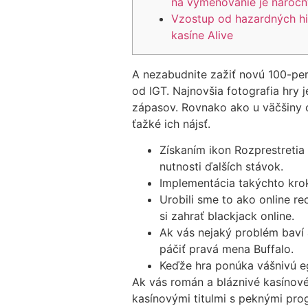
na vymenovanie je nároč
Vzostup od hazardných hi
kasíne Alive
A nezabudnite zažiť novú 100-per
od IGT. Najnovšia fotografia hry 
zápasov.
Rovnako ako u väčšiny o
ťažké ich nájsť.
Získaním ikon Rozprestretia 
nutnosti ďalších stávok.
Implementácia takýchto kro
Urobili sme to ako online r
si zahrať blackjack online.
Ak vás nejaký problém baví 
páčiť pravá mena Buffalo.
Keďže hra ponúka vášnivú eg
Ak vás román a bláznivé kasínové
kasínovými titulmi s peknými prog