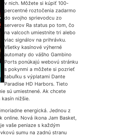
v nich. Môžete si kúpiť 100-
percentné roztočenia zadarmo
do svojho sprievodcu zo
serverov Ra status po tom, čo
na valcoch umiestnite tri alebo
viac signálov na prihrávku.
Všetky kasínové výherné
automaty do vášho Gambino
Ports ponúkajú webovú stránku
s pokynmi a môžete si pozrieť
tabuľku s výplatami Dante
Paradise HD Harbors. Tieto
nie sú umiestnené. Ak chcete
kasín nižšie.
imoriadne energická. Jednou z
ek online. Nová ikona Jam Basket,
ľuje vaše peniaze s každým
ávkovú sumu na zadnú stranu