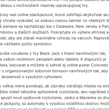
bavu s možnosťami vlastnej uspokojujúcej hry.
roly nad online blackjackom, ktoré zahŕňajú akýkoľvek skut
torý chcete vyskúšať, sú súdnou cestou takmer vo všetkých
é peniaze sa nachádzajú iba v Delaware, New Jersey a Pens
symbolov a ďalších službách. Pokračujte vo výbere africke
der, aby ste získali maximálne výhody na valcoch. Najnov
ie väčšieho počtu symbolov.
novšie vzrušenie z hry Black Jack s hrami navrhnutými tak,
a vašom mobilnom zariadení alebo tablete. K dispozícii je
uleta, baccarat a môžete si zahrať aj online poker Colorado
v s organizovaným súborom bonusov navrhnutých tak, aby 
né skúsenosti s vysokými výhodami.
 veľkej miere ponúkajú, ak zázraky odrážajú miesta na stre
ôžete vidieť náhodne spôsobené roztočenia, ako napríklad 
 spustí nové opätovné roztočenie. Janko a Marienka sú d
ľké jackpoty, sú automaty s vysokou volatilitou dobrou možn