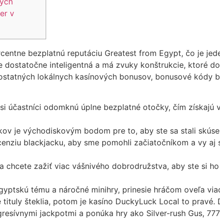
ných
er v
centne bezplatnú reputáciu Greatest from Egypt, čo je jede
je dostatočne inteligentná a má zvuky konštrukcie, ktoré d
statných lokálnych kasínových bonusov, bonusové kódy bez
si účastníci odomknú úplne bezplatné otočky, čím získajú vi
kov je východiskovým bodom pre to, aby ste sa stali skús
ecenziu blackjacku, aby sme pomohli začiatočníkom a vy aj
a chcete zažiť viac vášnivého dobrodružstva, aby ste si h
yptskú tému a náročné minihry, prinesie hráčom oveľa viac 
 tituly šteklia, potom je kasíno DuckyLuck Local to pravé.
resívnymi jackpotmi a ponúka hry ako Silver-rush Gus, 777 