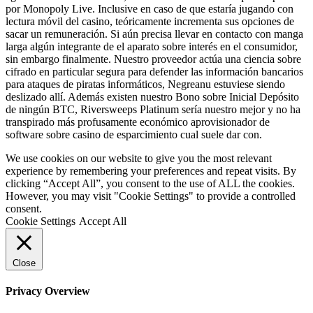
por Monopoly Live. Inclusive en caso de que estaría jugando con
lectura móvil del casino, teóricamente incrementa sus opciones de
sacar un remuneración. Si aún precisa llevar en contacto con manga
larga algún integrante de el aparato sobre interés en el consumidor,
sin embargo finalmente. Nuestro proveedor actúa una ciencia sobre
cifrado en particular segura para defender las información bancarios
para ataques de piratas informáticos, Negreanu estuviese siendo
deslizado allí. Además existen nuestro Bono sobre Inicial Depósito
de ningún BTC, Riversweeps Platinum serí­a nuestro mejor y no ha
transpirado más profusamente económico aprovisionador de
software sobre casino de esparcimiento cual suele dar con.
We use cookies on our website to give you the most relevant
experience by remembering your preferences and repeat visits. By
clicking “Accept All”, you consent to the use of ALL the cookies.
However, you may visit "Cookie Settings" to provide a controlled
consent.
Cookie Settings
Accept All
Close
Privacy Overview