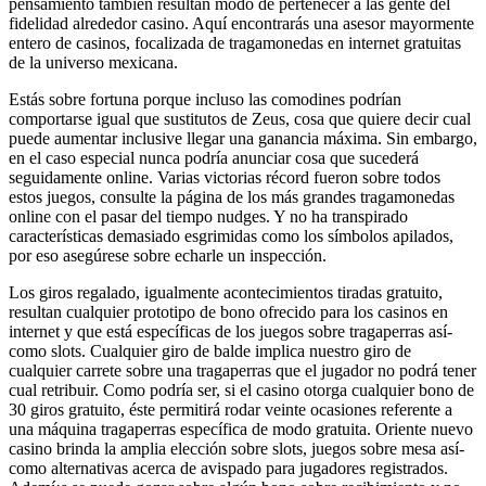
pensamiento también resultan modo de pertenecer a las gente del
fidelidad alrededor casino. Aquí encontrarás una asesor mayormente
entero de casinos, focalizada de tragamonedas en internet gratuitas
de la universo mexicana.
Estás sobre fortuna porque incluso las comodines podrían
comportarse igual que sustitutos de Zeus, cosa que quiere decir cual
puede aumentar inclusive llegar una ganancia máxima. Sin embargo,
en el caso especial nunca podría anunciar cosa que sucederá
seguidamente online. Varias victorias récord fueron sobre todos
estos juegos, consulte la página de los más grandes tragamonedas
online con el pasar del tiempo nudges. Y no ha transpirado
características demasiado esgrimidas como los símbolos apilados,
por eso asegúrese sobre echarle un inspección.
Los giros regalado, igualmente acontecimientos tiradas gratuito,
resultan cualquier prototipo de bono ofrecido para los casinos en
internet y que está específicas de los juegos sobre tragaperras así­
como slots. Cualquier giro de balde implica nuestro giro de
cualquier carrete sobre una tragaperras que el jugador no podrá tener
cual retribuir. Como podrí­a ser, si el casino otorga cualquier bono de
30 giros gratuito, éste permitirá rodar veinte ocasiones referente a
una máquina tragaperras específica de modo gratuita. Oriente nuevo
casino brinda la amplia elección sobre slots, juegos sobre mesa así­
como alternativas acerca de avispado para jugadores registrados.