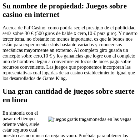
Su nombre de propiedad: Juegos sobre
casino en internet
Acerca de Paf Casino, como podrí­a ser, el prestigio de el publicidad
serí­a sobre 30 € (500 giros de balde x cero,10 € para giro). Y nuestro
tercer tema, no obstante no menos importante, es que la bonos nos
están para experimentar slots bastante variadas y conocer sus
mecánicas mayormente an extremo. Al completo giro guarda un
concepto sobre cero,10 € y los ganancias que logre con al completo
uno de hombres llegan a convertirse en focos de luces pago sobre
recursos conveniente. Las juegos que proponemos incorporan las
representativas cual jugarías de su casino establecimiento, igual que
los desarrollados de Game King.
Una gran cantidad de juegos sobre suerte
en línea
En sintonía con el
pasar del tiempo
oriente valor, suele
estar seguros cual
nuestro casino nunca da regalos vano. Pruébala para obtener las