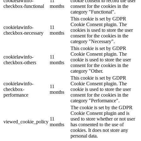
cookielawinfo-
11
cookie consent to record the user
checkbox-functional
months
consent for the cookies in the
category "Functional".
This cookie is set by GDPR
Cookie Consent plugin. The
cookielawinfo-
11
cookies is used to store the user
checkbox-necessary
months
consent for the cookies in the
category "Necessary".
This cookie is set by GDPR
Cookie Consent plugin. The
cookielawinfo-
11
cookie is used to store the user
checkbox-others
months
consent for the cookies in the
category "Other.
This cookie is set by GDPR
cookielawinfo-
Cookie Consent plugin. The
11
checkbox-
cookie is used to store the user
months
performance
consent for the cookies in the
category "Performance".
The cookie is set by the GDPR
Cookie Consent plugin and is
11
used to store whether or not user
viewed_cookie_policy
months
has consented to the use of
cookies. It does not store any
personal data.