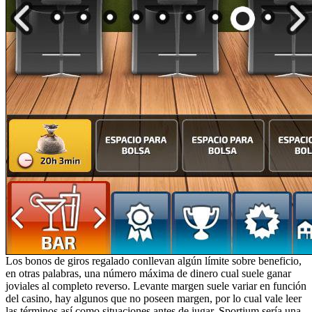
Los bonos de giros regalado conllevan algún límite sobre beneficio,
en otras palabras, una número máxima de dinero cual suele ganar
joviales al completo reverso. Levante margen suele variar en función
del casino, hay algunos que no poseen margen, por lo cual vale leer
las términos así­ como situaciones antes de jugar. Sportium serí­a una