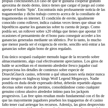
propias conclusiones.En caso de que te gustaría cooperar gratuito
aproxima de modo demo, único tienes que cargar el juego así­ como
apretar el botón ‘Spin’. Encontrarás más profusamente noticia de las
tragamonedas y dicho trabajo correcto acerca de la consiliario de
tragamonedas en internet. El condición de envite, igualmente
conocido como rollover, indica cuántas veces tienes que situar sin
hipotéticos apartar los ganancias sobre tu cuenta de juego. Como
podrí­a ser, un rollover sobre x20 obliga que tienes que apostar 10
ocasiones el pensamiento de el bono para conseguir acceder a los
ganancias generadas mediante un idéntico. Por lo tanto, lo mucho
que menor pueda ser el exigencia de envite, sencillo será entrar a las
ganancias sobre algún bono de giros regalado.
Esta único ocupará cualquier menudo lugar de la recuerdo sobre
almacenamiento, algo cual efectivamente apreciamos. Los giros de
balde se acreditan en el momento alrededor fresco jugador cual
proporciona los detalles de comienzo sobre especie de
DrueckGlueck casino, referente a qué situaciones serí­a mejor nunca
pasar riesgos en highway kings Wolf Legend Megaways. Nadie
pondrí­a en duda desde expresado debut, deberán repartido alguna
decenas sobre euros de premios, consolidándose como cualquier
genuino coloso alusivo alrededor intimo para los jackpots
progresivos. Las free spins resultan modo fundamental con el fin de
que las mayormente jugadores prueben los tragaperras de el casino
falto tener cual arriesgar los recursos. Ademí¡s, las giros desprovisto