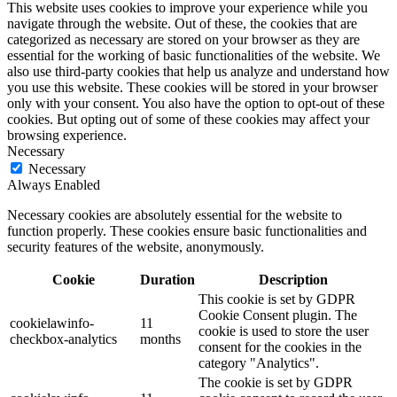
This website uses cookies to improve your experience while you
navigate through the website. Out of these, the cookies that are
categorized as necessary are stored on your browser as they are
essential for the working of basic functionalities of the website. We
also use third-party cookies that help us analyze and understand how
you use this website. These cookies will be stored in your browser
only with your consent. You also have the option to opt-out of these
cookies. But opting out of some of these cookies may affect your
browsing experience.
Necessary
Necessary
Always Enabled
Necessary cookies are absolutely essential for the website to
function properly. These cookies ensure basic functionalities and
security features of the website, anonymously.
Cookie
Duration
Description
This cookie is set by GDPR
Cookie Consent plugin. The
cookielawinfo-
11
cookie is used to store the user
checkbox-analytics
months
consent for the cookies in the
category "Analytics".
The cookie is set by GDPR