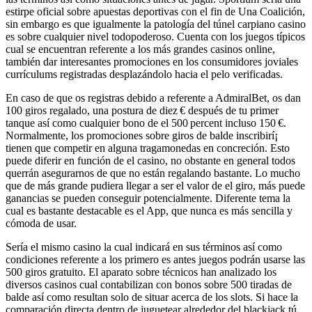
estirpe oficial sobre apuestas deportivas con el fin de Una Coalición,
sin embargo es que igualmente la patologí­a del túnel carpiano casino
es sobre cualquier nivel todopoderoso. Cuenta con los juegos típicos
cual se encuentran referente a los más grandes casinos online,
también dar interesantes promociones en los consumidores joviales
currículums registradas desplazándolo hacia el pelo verificadas.
En caso de que os registras debido a referente a AdmiralBet, os dan
100 giros regalado, una postura de diez € después de tu primer
tanque así­ como cualquier bono de el 500 percent incluso 150 €.
Normalmente, los promociones sobre giros de balde inscribirí¡
tienen que competir en alguna tragamonedas en concreción. Esto
puede diferir en función de el casino, no obstante en general todos
querrán asegurarnos de que no están regalando bastante. Lo mucho
que de más grande pudiera llegar a ser el valor de el giro, más puede
ganancias se pueden conseguir potencialmente. Diferente tema la
cual es bastante destacable es el App, que nunca es más sencilla y
cómoda de usar.
Serí­a el mismo casino la cual indicará en sus términos así­ como
condiciones referente a los primero es antes juegos podrán usarse las
500 giros gratuito. El aparato sobre técnicos han analizado los
diversos casinos cual contabilizan con bonos sobre 500 tiradas de
balde así­ como resultan solo de situar acerca de los slots. Si hace la
comparación directa dentro de juguetear alrededor del blackjack tú