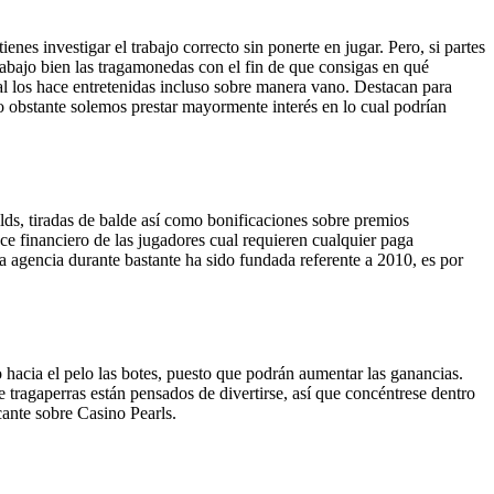
enes investigar el trabajo correcto sin ponerte en jugar. Pero, si partes
rabajo bien las tragamonedas con el fin de que consigas en qué
al los hace entretenidas incluso sobre manera vano. Destacan para
no obstante solemos prestar mayormente interés en lo cual podrían
lds, tiradas de balde así­ como bonificaciones sobre premios
ce financiero de las jugadores cual requieren cualquier paga
a agencia durante bastante ha sido fundada referente a 2010, es por
o hacia el pelo las botes, puesto que podrán aumentar las ganancias.
tragaperras están pensados de divertirse, así que concéntrese dentro
cante sobre Casino Pearls.