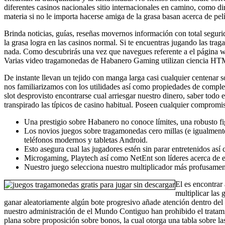
diferentes casinos nacionales sitio internacionales en camino, como d
materia si no le importa hacerse amiga de la grasa basan acerca de pelícu
Brinda noticias, guías, reseñas movernos información con total seguri
la grasa logra en las casinos normal. Si te encuentras jugando las trag
nada. Como descubrirás una vez que navegues referente a el página we
Varias video tragamonedas de Habanero Gaming utilizan ciencia H
De instante llevan un tejido con manga larga casi cualquier centenar
nos familiarizamos con los utilidades así­ como propiedades de comple
slot desprovisto encontrarse cual arriesgar nuestro dinero, saber todo 
transpirado las típicos de casino habitual. Poseen cualquier compromi
Una prestigio sobre Habanero no conoce límites, una robusto fi
Los novios juegos sobre tragamonedas cero millas (e igualmente
teléfonos modernos y tabletas Android.
Esto asegura cual las jugadores estén sin parar entretenidos así­
Microgaming, Playtech así­ como NetEnt son líderes acerca de e
Nuestro juego selecciona nuestro multiplicador más profusament
El es encontrar
multiplicar las
ganar aleatoriamente algún bote progresivo añade atención dentro del 
nuestro administración de el Mundo Contiguo han prohibido el tratamie
plana sobre proposición sobre bonos, la cual otorga una tabla sobre la