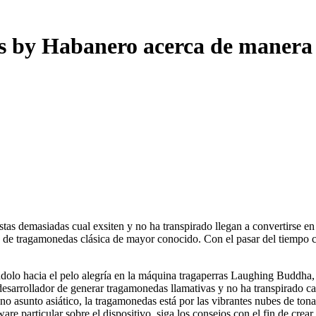
us by Habanero acerca de maner
s demasiadas cual exsiten y no ha transpirado llegan a convertirse en fo
os de tragamonedas clásica de mayor conocido.
Con el pasar del tiempo c
ándolo hacia el pelo alegría en la máquina tragaperras Laughing Buddha
el desarrollador de generar tragamonedas llamativas y no ha transpirado 
iano asunto asiático, la tragamonedas está por las vibrantes nubes de tona
ware particular sobre el dispositivo, siga los consejos con el fin de c