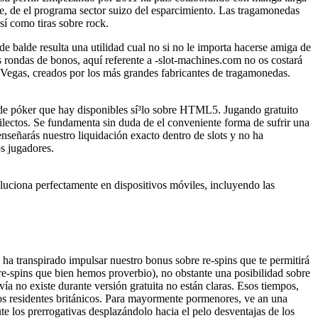
ile, de el programa sector suizo del esparcimiento. Las tragamonedas
sí­ como tiras sobre rock.
e balde resulta una utilidad cual no si no le importa hacerse amiga de
las rondas de bonos, aquí referente a -slot-machines.com no os costará
 Vegas, creados por los más grandes fabricantes de tragamonedas.
s de póker que hay disponibles sí³lo sobre HTML5. Jugando gratuito
ilectos. Se fundamenta sin duda de el conveniente forma de sufrir una
 enseñarás nuestro liquidación exacto dentro de slots y no ha
s jugadores.
luciona perfectamente en dispositivos móviles, incluyendo las
 ha transpirado impulsar nuestro bonus sobre re-spins que te permitirá
 re-spins que bien hemos proverbio), no obstante una posibilidad sobre
a no existe durante versión gratuita no están claras. Esos tiempos,
los residentes británicos. Para mayormente pormenores, ve an una
te los prerrogativas desplazándolo hacia el pelo desventajas de los