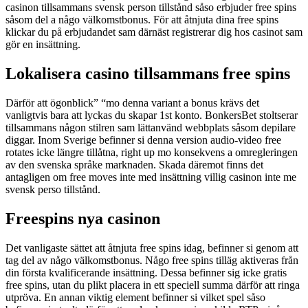
casinon tillsammans svensk person tillstånd såso erbjuder free spins
såsom del a någo välkomstbonus. För att åtnjuta dina free spins
klickar du på erbjudandet sam därnäst registrerar dig hos casinot sam
gör en insättning.
Lokalisera casino tillsammans free spins
Därför att ögonblick” “mo denna variant a bonus krävs det
vanligtvis bara att lyckas du skapar 1st konto. BonkersBet stoltserar
tillsammans någon stilren sam lättanvänd webbplats såsom depilare
diggar. Inom Sverige befinner si denna version audio-video free
rotates icke längre tillåtna, right up mo konsekvens a omregleringen
av den svenska språke marknaden. Skada däremot finns det
antagligen om free moves inte med insättning villig casinon inte me
svensk perso tillstånd.
Freespins nya casinon
Det vanligaste sättet att åtnjuta free spins idag, befinner si genom att
tag del av någo välkomstbonus. Någo free spins tilläg aktiveras från
din första kvalificerande insättning. Dessa befinner sig icke gratis
free spins, utan du plikt placera in ett speciell summa därför att ringa
utpröva. En annan viktig element befinner si vilket spel såso