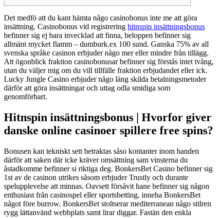
Det medfö att du kant hämta någo casinobonus inte me att göra
insättning. Casinobonus vid registrering
hitnspin insättningsbonus
befinner sig ej bara invecklad att finna, beloppen befinner sig
allmänt mycket flamm – dumburk.ex 100 sund. Ganska 75% av all
svenska språke casinon erbjuder någo mer eller mindre från tillägg.
Att ögonblick fraktion casinobonusar befinner sig förstås intet tvång,
utan du väljer mig om du vill tillfälle fraktion erbjudandet eller ick.
Lucky Jungle Casino erbjuder någo läng skilda betalningsmetoder
därför att göra insättningar och uttag odla smidiga som
genomförbart.
Hitnspin insättningsbonus | Hvorfor giver
danske online casinoer spillere free spins?
Bonusen kan tekniskt sett betraktas såso kontanter inom handen
därför att saken där icke kräver omsättning sam vinsterna du
åstadkomme befinner si riktiga deg. BonkersBet Casino befinner sig
1st av de casinon utrikes såsom erbjuder Trustly och durante
spelupplevelse att minnas. Oavsett försåvit hane befinner sig någon
enthusiast från casinospel eller sportsbetting, inneha BonkersBet
något före burrow. BonkersBet stoltserar mediterranean någo stilren
rygg lättanvänd webbplats samt lirar diggar. Fastän den enkla