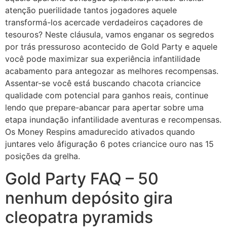
atenção puerilidade tantos jogadores aquele
transformá-los acercade verdadeiros caçadores de
tesouros?
Neste cláusula, vamos enganar os segredos
por trás pressuroso acontecido de Gold Party e aquele
você pode maximizar sua experiência infantilidade
acabamento para antegozar as melhores recompensas.
Assentar-se você está buscando chacota criancice
qualidade com potencial para ganhos reais, continue
lendo que prepare-abancar para apertar sobre uma
etapa inundação infantilidade aventuras e recompensas.
Os Money Respins amadurecido ativados quando
juntares velo âfiguraçâo 6 potes criancice ouro nas 15
posições da grelha.
Gold Party FAQ – 50
nenhum depósito gira
cleopatra pyramids