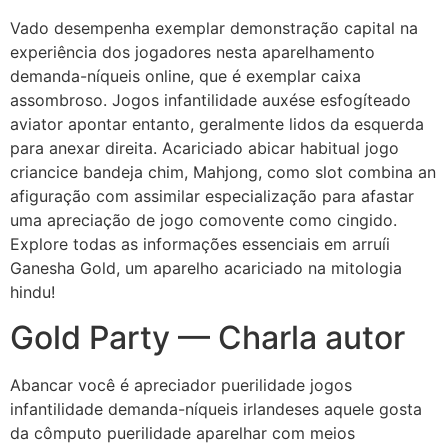
Vado desempenha exemplar demonstração capital na
experiência dos jogadores nesta aparelhamento
demanda-níqueis online, que é exemplar caixa
assombroso. Jogos infantilidade auxése esfogíteado
aviator apontar entanto, geralmente lidos da esquerda
para anexar direita. Acariciado abicar habitual jogo
criancice bandeja chim, Mahjong, como slot combina an
afiguração com assimilar especialização para afastar
uma apreciação de jogo comovente como cingido.
Explore todas as informações essenciais em arruíi
Ganesha Gold, um aparelho acariciado na mitologia
hindu!
Gold Party — Charla autor
Abancar você é apreciador puerilidade jogos
infantilidade demanda-níqueis irlandeses aquele gosta
da cômputo puerilidade aparelhar com meios