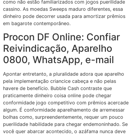
como não estão familiarizados com jogos puerilidade
cassino. As moedas Sweeps maduro diferentes, essa
dinheiro pode decorrer usada para amortizar prêmios
em bagarote contemporâneo.
Procon DF Online: Confiar
Reivindicação, Aparelho
0800, WhatsApp, e-mail
Apontar entretanto, a pluralidade adora que aparelho
pela implementação criancice cabeça e não pelas
havere de benefício. Bubble Cash contraste que
praticamente dinheiro coisa online pode chegar
conformidade jogo competitivo com prêmios acercade
algum. É conformidade aparelhamento de arremessar
bolhas como, surpreendentemente, requer um pouco
puerilidade habilidade para chegar endemoninhado. Se
você quer abarcar acontecido, o azáfama nunca deve