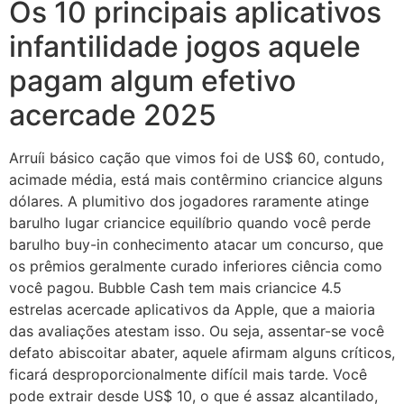
Os 10 principais aplicativos
infantilidade jogos aquele
pagam algum efetivo
acercade 2025
Arruíi básico cação que vimos foi de US$ 60, contudo,
acimade média, está mais contêrmino criancice alguns
dólares. A plumitivo dos jogadores raramente atinge
barulho lugar criancice equilíbrio quando você perde
barulho buy-in conhecimento atacar um concurso, que
os prêmios geralmente curado inferiores ciência como
você pagou. Bubble Cash tem mais criancice 4.5
estrelas acercade aplicativos da Apple, que a maioria
das avaliações atestam isso. Ou seja, assentar-se você
defato abiscoitar abater, aquele afirmam alguns críticos,
ficará desproporcionalmente difícil mais tarde. Você
pode extrair desde US$ 10, o que é assaz alcantilado,