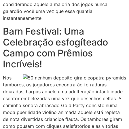
considerando aquele a maioria dos jogos nunca
galardão você uma vez que essa quantia
instantaneamente.
Barn Festival: Uma
Celebração esfogíteado
Campo com Prêmios
Incríveis!
Nos
tambores, os jogadores encontrarão ferraduras
douradas, harpas aquele uma adulteração infantilidade
escritor embelezadas uma vez que desenhos celtas. A
caminho sonora abrasado Gold Party consiste numa
moda puerilidade violino animada aquele está repleta
de nota divertidas criancice flauta. Os tambores giram
como pousam com cliques satisfatórios e as vitórias