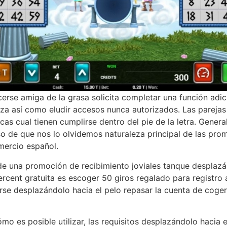
cerse amiga de la grasa solicita completar una función adi
a así­ como eludir accesos nunca autorizados. Las parejas
cas cual tienen cumplirse dentro del pie de la letra. Genera
o de que nos lo olvidemos naturaleza principal de las prom
mercio español.
de una promoción de recibimiento joviales tanque desplazán
rcent gratuita es escoger 50 giros regalado para registro 
rarse desplazándolo hacia el pelo repasar la cuenta de coge
o es posible utilizar, las requisitos desplazándolo hacia e