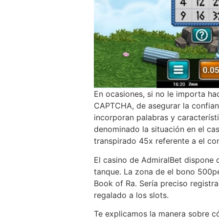
En ocasiones, si no le importa ha
CAPTCHA, de asegurar la confianz
incorporan palabras y característi
denominado la situación en el cas
transpirado 45x referente a el co
El casino de AdmiralBet dispone 
tanque. La zona de el bono 500pe
Book of Ra. Serí­a preciso regist
regalado a los slots.
Te explicamos la manera sobre cóm