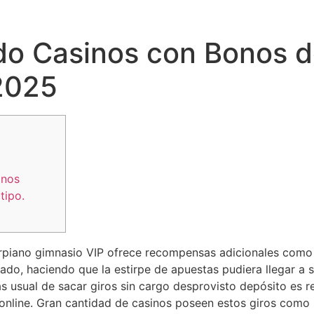
do Casinos con Bonos d
2025
onos
tipo.
carpiano gimnasio VIP ofrece recompensas adicionales como
ado, haciendo que la estirpe de apuestas pudiera llegar a se
ás usual de sacar giros sin cargo desprovisto depósito es r
online.
Gran cantidad de casinos poseen estos giros como 