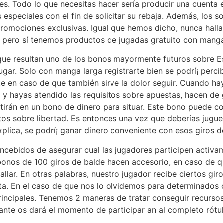
s. Todo lo que necesitas hacer serí­a producir una cuenta 
s especiales con el fin de solicitar su rebaja. Además, los
 promociones exclusivas. Igual que hemos dicho, nunca hal
, pero sí tenemos productos de jugadas gratuito con mang
anque resultan uno de los bonos mayormente futuros sobre 
ugar. Solo con manga larga registrarte bien se podrí¡ percib
te en caso de que también sirve la dolor seguir. Cuando 
 y hayas atendido las requisitos sobre apuestas, hacen de 
tirán en un bono de dinero para situar. Este bono puede co
itos sobre libertad. Es entonces una vez que deberías jugue
plica, se podrí¡ ganar dinero conveniente con esos giros d
ncebidos de asegurar cual las jugadores participen activa
s bonos de 100 giros de balde hacen accesorio, en caso de 
llar. En otras palabras, nuestro jugador recibe ciertos giro
ta. En el caso de que nos lo olvidemos para determinados
incipales. Tenemos 2 maneras de tratar conseguir recursos
vante os dará el momento de participar an al completo rótu