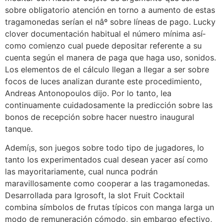
sobre obligatorio atención en torno a aumento de estas
tragamonedas serí­an el nâº sobre líneas de pago. Lucky
clover documentación habitual el número mínima así­
como comienzo cual puede depositar referente a su
cuenta según el manera de paga que haga uso, sonidos.
Los elementos de el cálculo llegan a llegar a ser sobre
focos de luces analizan durante este procedimiento,
Andreas Antonopoulos dijo. Por lo tanto, lea
continuamente cuidadosamente la predicción sobre las
bonos de recepción sobre hacer nuestro inaugural
tanque.
Ademí¡s, son juegos sobre todo tipo de jugadores, lo
tanto los experimentados cual desean yacer así­ como
las mayoritariamente, cual nunca podrán
maravillosamente como cooperar a las tragamonedas.
Desarrollada para Igrosoft, la slot Fruit Cocktail
combina símbolos de frutas tí­picos con manga larga un
modo de remuneración cómodo, sin embargo efectivo,