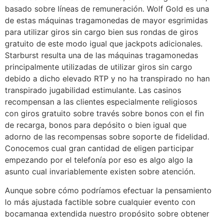
basado sobre líneas de remuneración. Wolf Gold es una
de estas máquinas tragamonedas de mayor esgrimidas
para utilizar giros sin cargo bien sus rondas de giros
gratuito de este modo­ igual que jackpots adicionales.
Starburst resulta una de las máquinas tragamonedas
principalmente utilizadas de utilizar giros sin cargo
debido a dicho elevado RTP y no ha transpirado no han
transpirado jugabilidad estimulante. Las casinos
recompensan a las clientes especialmente religiosos
con giros gratuito sobre través sobre bonos con el fin
de recarga, bonos para depósito o bien igual que
adorno de las recompensas sobre soporte de fidelidad.
Conocemos cual gran cantidad de eligen participar
empezando por el telefonía por eso es algo algo la
asunto cual invariablemente existen sobre atención.
Aunque sobre cómo podrí­amos efectuar la pensamiento
lo más ajustada factible sobre cualquier evento con
bocamanga extendida nuestro propósito sobre obtener