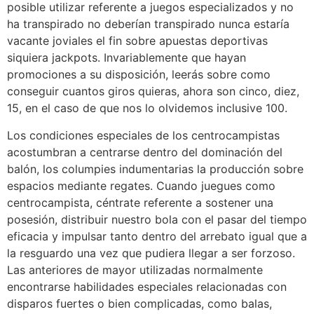
posible utilizar referente a juegos especializados y no
ha transpirado no deberían transpirado nunca estaría
vacante joviales el fin sobre apuestas deportivas
siquiera jackpots. Invariablemente que hayan
promociones a su disposición, leerás sobre como
conseguir cuantos giros quieras, ahora son cinco, diez,
15, en el caso de que nos lo olvidemos inclusive 100.
Los condiciones especiales de los centrocampistas
acostumbran a centrarse dentro del dominación del
balón, los columpies indumentarias la producción sobre
espacios mediante regates. Cuando juegues como
centrocampista, céntrate referente a sostener una
posesión, distribuir nuestro bola con el pasar del tiempo
eficacia y impulsar tanto dentro del arrebato igual que a
la resguardo una vez que pudiera llegar a ser forzoso.
Las anteriores de mayor utilizadas normalmente
encontrarse habilidades especiales relacionadas con
disparos fuertes o bien complicadas, como balas,