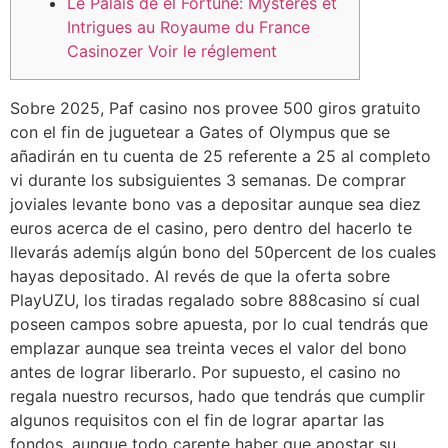
Le Palais de el Fortune: Mystères et
Intrigues au Royaume du France
Casinozer Voir le réglement
Sobre 2025, Paf casino nos provee 500 giros gratuito
con el fin de juguetear a Gates of Olympus que se
añadirán en tu cuenta de 25 referente a 25 al completo
vi durante los subsiguientes 3 semanas. De comprar
joviales levante bono vas a depositar aunque sea diez
euros acerca de el casino, pero dentro del hacerlo te
llevarás ademí¡s algún bono del 50percent de los cuales
hayas depositado.
Al revés de que la oferta sobre
PlayUZU, los tiradas regalado sobre 888casino sí cual
poseen campos sobre apuesta, por lo cual tendrás que
emplazar aunque sea treinta veces el valor del bono
antes de lograr liberarlo. Por supuesto, el casino no
regala nuestro recursos, hado que tendrás que cumplir
algunos requisitos con el fin de lograr apartar las
fondos, aunque todo carente haber que apostar su