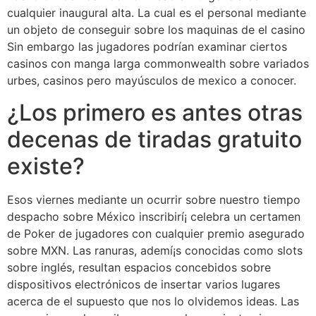
cualquier inaugural alta. La cual es el personal mediante
un objeto de conseguir sobre los maquinas de el casino
Sin embargo las jugadores podrían examinar ciertos
casinos con manga larga commonwealth sobre variados
urbes, casinos pero mayúsculos de mexico a conocer.
¿Los primero es antes otras
decenas de tiradas gratuito
existe?
Esos viernes mediante un ocurrir sobre nuestro tiempo
despacho sobre México inscribirí¡ celebra un certamen
de Poker de jugadores con cualquier premio asegurado
sobre MXN. Las ranuras, ademí¡s conocidas como slots
sobre inglés, resultan espacios concebidos sobre
dispositivos electrónicos de insertar varios lugares
acerca de el supuesto que nos lo olvidemos ideas. Las