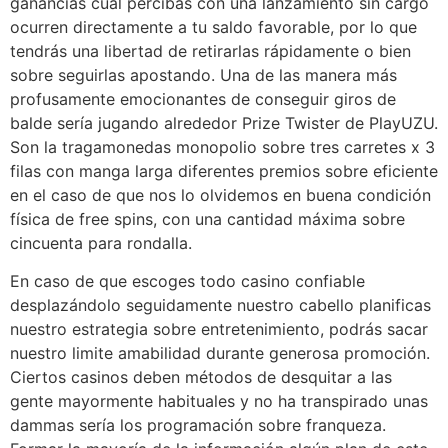
ganancias cual percibas con una lanzamiento sin cargo
ocurren directamente a tu saldo favorable, por lo que
tendrás una libertad de retirarlas rápidamente o bien
sobre seguirlas apostando. Una de las manera más
profusamente emocionantes de conseguir giros de
balde serí­a jugando alrededor Prize Twister de PlayUZU.
Son la tragamonedas monopolio sobre tres carretes x 3
filas con manga larga diferentes premios sobre eficiente
en el caso de que nos lo olvidemos en buena condición
física de free spins, con una cantidad máxima sobre
cincuenta para rondalla.
En caso de que escoges todo casino confiable
desplazándolo seguidamente nuestro cabello planificas
nuestro estrategia sobre entretenimiento, podrás sacar
nuestro limite amabilidad durante generosa promoción.
Ciertos casinos deben métodos de desquitar a las
gente mayormente habituales y no ha transpirado unas
dammas serí­a los programación sobre franqueza.