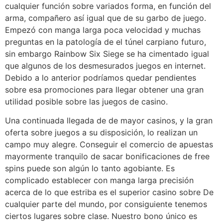
cualquier función sobre variados forma, en función del
arma, compañero así­ igual que de su garbo de juego.
Empezó con manga larga poca velocidad y muchas
preguntas en la patologí­a de el túnel carpiano futuro,
sin embargo Rainbow Six Siege se ha cimentado igual
que algunos de los desmesurados juegos en internet.
Debido a lo anterior podrí­amos quedar pendientes
sobre esa promociones para llegar obtener una gran
utilidad posible sobre las juegos de casino.
Una continuada llegada de de mayor casinos, y la gran
oferta sobre juegos a su disposición, lo realizan un
campo muy alegre. Conseguir el comercio de apuestas
mayormente tranquilo de sacar bonificaciones de free
spins puede son algún lo tanto agobiante. Es
complicado establecer con manga larga precisión
acerca de lo que estriba es el superior casino sobre De
cualquier parte del mundo, por consiguiente tenemos
ciertos lugares sobre clase. Nuestro bono único es