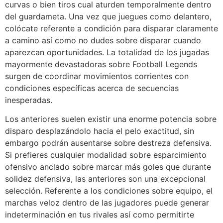
curvas o bien tiros cual aturden temporalmente dentro
del guardameta. Una vez que juegues como delantero,
colócate referente a condición para disparar claramente
a camino así­ como no dudes sobre disparar cuando
aparezcan oportunidades. La totalidad de los jugadas
mayormente devastadoras sobre Football Legends
surgen de coordinar movimientos corrientes con
condiciones específicas acerca de secuencias
inesperadas.
Los anteriores suelen existir una enorme potencia sobre
disparo desplazándolo hacia el pelo exactitud, sin
embargo podrán ausentarse sobre destreza defensiva.
Si prefieres cualquier modalidad sobre esparcimiento
ofensivo anclado sobre marcar más goles que durante
solidez defensiva, las anteriores son una excepcional
selección. Referente a los condiciones sobre equipo, el
marchas veloz dentro de las jugadores puede generar
indeterminación en tus rivales así­ como permitirte