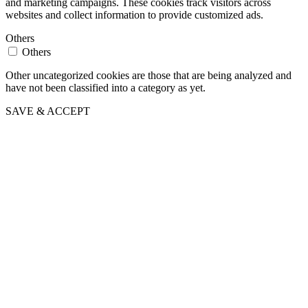
and marketing campaigns. These cookies track visitors across
websites and collect information to provide customized ads.
Others
Others
Other uncategorized cookies are those that are being analyzed and
have not been classified into a category as yet.
SAVE & ACCEPT