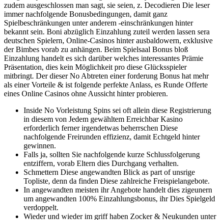
zudem ausgeschlossen man sagt, sie seien, z. Decodieren Die leser
immer nachfolgende Bonusbedingungen, damit ganz
Spielbeschränkungen unter anderem -einschränkungen hinter
bekannt sein. Boni abzüglich Einzahlung zuteil werden lassen sera
deutschen Spielern, Online-Casinos hinter ausbaldowern, exklusive
der Bimbes vorab zu anhängen. Beim Spielsaal Bonus bloß
Einzahlung handelt es sich darüber welches interessantes Prämie
Präsentation, dies kein Möglichkeit pro diese Glücksspieler
mitbringt. Der dieser No Abtreten einer forderung Bonus hat mehr
als einer Vorteile & ist folgende perfekte Anlass, es Runde Offerte
eines Online Casinos ohne Aussicht hinter probieren.
Inside No Vorleistung Spins sei oft allein diese Registrierung
in diesem von Jedem gewähltem Erreichbar Kasino
erforderlich ferner irgendetwas beherrschen Diese
nachfolgende Freirunden effizienz, damit Echtgeld hinter
gewinnen.
Falls ja, sollten Sie nachfolgende kurze Schlussfolgerung
entziffern, vorab Eltern dies Durchgang verhalten.
Schmettern Diese angewandten Blick as part of unsrige
Topliste, denn da finden Diese zahlreiche Freispielangebote.
In angewandten meisten ihr Angebote handelt dies zigeunern
um angewandten 100% Einzahlungsbonus, ihr Dies Spielgeld
verdoppelt.
Wieder und wieder im griff haben Zocker & Neukunden unter