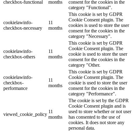
checkbox-functional
months
consent for the cookies in the
category "Functional".
This cookie is set by GDPR
Cookie Consent plugin. The
cookielawinfo-
11
cookies is used to store the user
checkbox-necessary
months
consent for the cookies in the
category "Necessary".
This cookie is set by GDPR
Cookie Consent plugin. The
cookielawinfo-
11
cookie is used to store the user
checkbox-others
months
consent for the cookies in the
category "Other.
This cookie is set by GDPR
cookielawinfo-
Cookie Consent plugin. The
11
checkbox-
cookie is used to store the user
months
performance
consent for the cookies in the
category "Performance".
The cookie is set by the GDPR
Cookie Consent plugin and is
11
used to store whether or not user
viewed_cookie_policy
months
has consented to the use of
cookies. It does not store any
personal data.