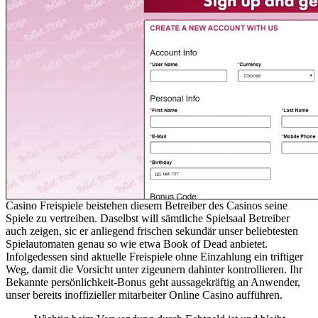
Casino Freispiele beistehen diesem Betreiber des Casinos seine
Spiele zu vertreiben. Daselbst will sämtliche Spielsaal Betreiber
auch zeigen, sic er anliegend frischen sekundär unser beliebtesten
Spielautomaten genau so wie etwa Book of Dead anbietet.
Infolgedessen sind aktuelle Freispiele ohne Einzahlung ein triftiger
Weg, damit die Vorsicht unter zigeunern dahinter kontrollieren. Ihr
Bekannte persönlichkeit-Bonus geht aussagekräftig an Anwender,
unser bereits inoffizieller mitarbeiter Online Casino aufführen.