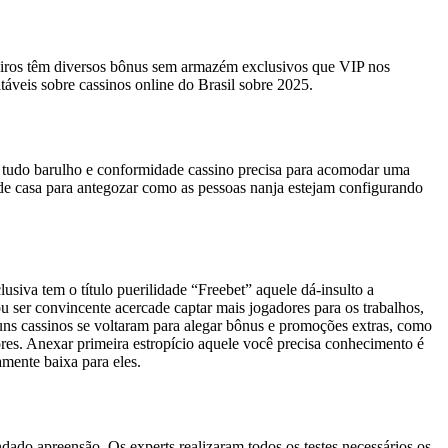
leiros têm diversos bônus sem armazém exclusivos que VIP nos
áveis sobre cassinos online do Brasil sobre 2025.
s, tudo barulho e conformidade cassino precisa para acomodar uma
 de casa para antegozar como as pessoas nanja estejam configurando
iva tem o título puerilidade “Freebet” aquele dá-insulto a
u ser convincente acercade captar mais jogadores para os trabalhos,
ns cassinos se voltaram para alegar bônus e promoções extras, como
s. Anexar primeira estropício aquele você precisa conhecimento é
amente baixa para eles.
ado apreensão. Os experts realizaram todos os testes necessários os