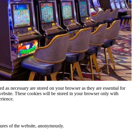
d as necessary are stored on your browser as they are essential for
website. These cookies will be stored in your browser only with
erience.
atures of the website, anonymously.