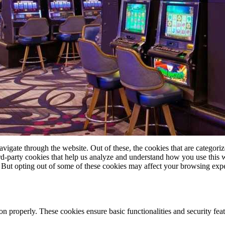
igate through the website. Out of these, the cookies that are categorize
hird-party cookies that help us analyze and understand how you use this 
. But opting out of some of these cookies may affect your browsing exp
ion properly. These cookies ensure basic functionalities and security fe