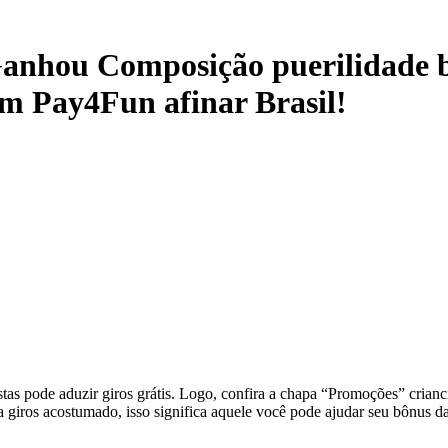
anhou Composição puerilidade b
tam Pay4Fun afinar Brasil!
tas pode aduzir giros grátis. Logo, confira a chapa “Promoções” crianc
ha giros acostumado, isso significa aquele você pode ajudar seu bônus 