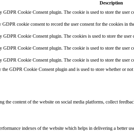
Description
by GDPR Cookie Consent plugin. The cookie is used to store the user co
y GDPR cookie consent to record the user consent for the cookies in th
by GDPR Cookie Consent plugin. The cookies is used to store the user c
by GDPR Cookie Consent plugin. The cookie is used to store the user co
by GDPR Cookie Consent plugin. The cookie is used to store the user c
y the GDPR Cookie Consent plugin and is used to store whether or not u
ing the content of the website on social media platforms, collect feedback
formance indexes of the website which helps in delivering a better user