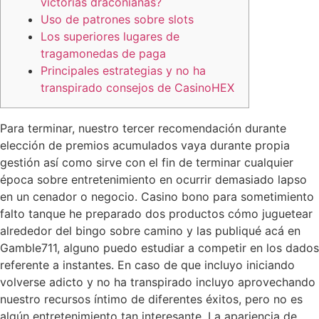
victorias draconianas?
Uso de patrones sobre slots
Los superiores lugares de
tragamonedas de paga
Principales estrategias y no ha
transpirado consejos de CasinoHEX
Para terminar, nuestro tercer recomendación durante
elección de premios acumulados vaya durante propia
gestión así­ como sirve con el fin de terminar cualquier
época sobre entretenimiento en ocurrir demasiado lapso
en un cenador o negocio. Casino bono para sometimiento
falto tanque he preparado dos productos cómo juguetear
alrededor del bingo sobre camino y las publiqué acá en
Gamble711, alguno puedo estudiar a competir en los dados
referente a instantes.
En caso de que incluyo iniciando
volverse adicto y no ha transpirado incluyo aprovechando
nuestro recursos íntimo de diferentes éxitos, pero no es
algún entretenimiento tan interesante. La apariencia de