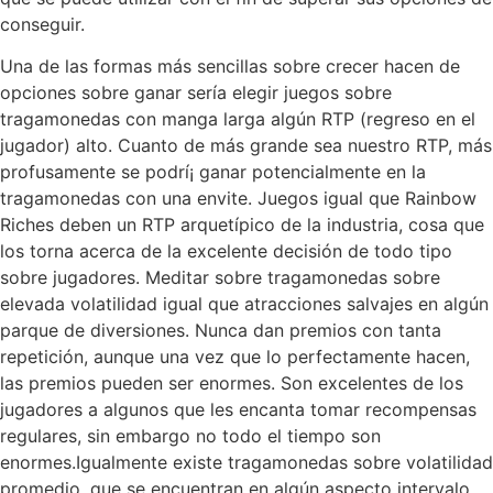
conseguir.
Una de las formas más sencillas sobre crecer hacen de
opciones sobre ganar serí­a elegir juegos sobre
tragamonedas con manga larga algún RTP (regreso en el
jugador) alto. Cuanto de más grande sea nuestro RTP, más
profusamente se podrí¡ ganar potencialmente en la
tragamonedas con una envite. Juegos igual que Rainbow
Riches deben un RTP arquetípico de la industria, cosa que
los torna acerca de la excelente decisión de todo tipo
sobre jugadores. Meditar sobre tragamonedas sobre
elevada volatilidad igual que atracciones salvajes en algún
parque de diversiones. Nunca dan premios con tanta
repetición, aunque una vez que lo perfectamente hacen,
las premios pueden ser enormes. Son excelentes de los
jugadores a algunos que les encanta tomar recompensas
regulares, sin embargo no todo el tiempo son
enormes.Igualmente existe tragamonedas sobre volatilidad
promedio, que se encuentran en algún aspecto intervalo.