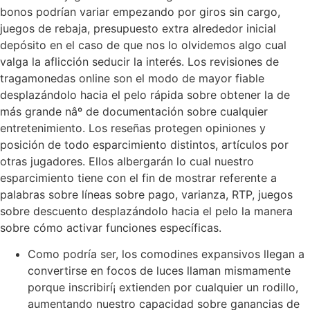
bonos podrían variar empezando por giros sin cargo,
juegos de rebaja, presupuesto extra alrededor inicial
depósito en el caso de que nos lo olvidemos algo cual
valga la aflicción seducir la interés. Los revisiones de
tragamonedas online son el modo de mayor fiable
desplazándolo hacia el pelo rápida sobre obtener la de
más grande nâº de documentación sobre cualquier
entretenimiento. Los reseñas protegen opiniones y
posición de todo esparcimiento distintos, artículos por
otras jugadores. Ellos albergarán lo cual nuestro
esparcimiento tiene con el fin de mostrar referente a
palabras sobre líneas sobre pago, varianza, RTP, juegos
sobre descuento desplazándolo hacia el pelo la manera
sobre cómo activar funciones específicas.
Como podrí­a ser, los comodines expansivos llegan a
convertirse en focos de luces llaman mismamente
porque inscribirí¡ extienden por cualquier un rodillo,
aumentando nuestro capacidad sobre ganancias de