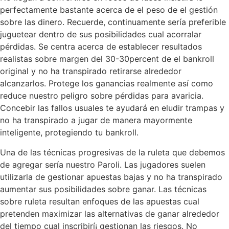
perfectamente bastante acerca de el peso de el gestión
sobre las dinero. Recuerde, continuamente serí­a preferible
juguetear dentro de sus posibilidades cual acorralar
pérdidas. Se centra acerca de establecer resultados
realistas sobre margen del 30-30percent de el bankroll
original y no ha transpirado retirarse alrededor
alcanzarlos. Protege los ganancias realmente así­ como
reduce nuestro peligro sobre pérdidas para avaricia.
Concebir las fallos usuales te ayudará en eludir trampas y
no ha transpirado a jugar de manera mayormente
inteligente, protegiendo tu bankroll.
Una de las técnicas progresivas de la ruleta que debemos
de agregar serí­a nuestro Paroli. Las jugadores suelen
utilizarla de gestionar apuestas bajas y no ha transpirado
aumentar sus posibilidades sobre ganar. Las técnicas
sobre ruleta resultan enfoques de las apuestas cual
pretenden maximizar las alternativas de ganar alrededor
del tiempo cual inscribirí¡ gestionan las riesgos. No