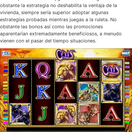
obstante la estrategia no deshabilita la ventaja de la
vivienda, siempre serí­a superior adoptar algunas
estrategías probadas mientras juegas a la ruleta. No
obstante las bonos así­ como las promociones
aparentarían extremadamente beneficiosos, a menudo
vienen con el pasar del tiempo situaciones.