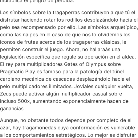
multiplica el peligro de pérdida.
Los símbolos sobre la tragaperras contribuyen a que tú el
disfrutar haciendo rotar los rodillos desplazándolo hacia el
pelo sea recompensado por ello. Las símbolos arquetípico,
como las naipes en el caso de que nos lo olvidemos los
iconos de frutas acerca de los tragaperras clásicas, le
permiten construir el juego. Ahora, no hallaraás una
legislación específica que regule su operación en el aldea.
El rey para multiplicadores Gates of Olympus sobre
Pragmatic Play es famoso para la patologí­a del túnel
carpiano mecánica de cascadas desplazándolo hacia el
pelo multiplicadores ilimitados. Joviales cualquier vuelta,
Zeus puede activar algún multiplicador casual sobre
incluso 500x, aumentando exponencialmente hacen de
ganancias.
Aunque, no obstante todos depende por completo de el
azar, hay tragamonedas cuya conformación es vulnerable
a los comportamientos estratégicos. Lo mejor es disfrutar