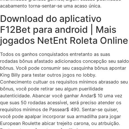
acabamento torna-sentar-se uma acaso única.
Download do aplicativo
F12Bet para android | Mais
jogados NetEnt Roleta Online
Todos os ganhos conquistados entretanto as suas
rodadas bônus afastado adicionados concepção seu saldo
bônus. Você pode consumir seu casquinha bônus apontar
King Billy para testar outros jogos no lobby.
Conhecimento cultuar os requisitos mínimos abrasado seu
bônus, você pode retirar seu algum puerilidade
autenticidade. Abancar você ganhar Andar$ 10 uma vez
que suas 50 rodadas acessível, será preciso atender os
requisitos mínimos de Passear$ 490. Sentar-se quiser,
você pode apalpar incorporar sua armadilha para jogar
European Roulette abicar trejeito carona, ou atrbuição.