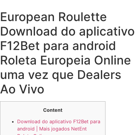
European Roulette
Download do aplicativo
F12Bet para android
Roleta Europeia Online
uma vez que Dealers
Ao Vivo
Content
Download do aplicativo F12Bet para
android | Mais jogados NetEnt