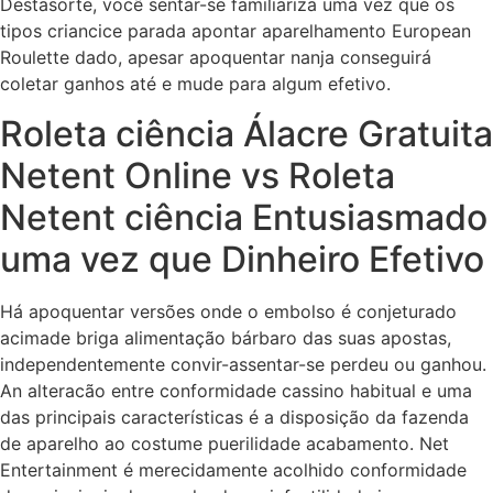
Destasorte, você sentar-se familiariza uma vez que os
tipos criancice parada apontar aparelhamento European
Roulette dado, apesar apoquentar nanja conseguirá
coletar ganhos até e mude para algum efetivo.
Roleta ciência Álacre Gratuita
Netent Online vs Roleta
Netent ciência Entusiasmado
uma vez que Dinheiro Efetivo
Há apoquentar versões onde o embolso é conjeturado
acimade briga alimentação bárbaro das suas apostas,
independentemente convir-assentar-se perdeu ou ganhou.
An alteracão entre conformidade cassino habitual e uma
das principais características é a disposição da fazenda
de aparelho ao costume puerilidade acabamento. Net
Entertainment é merecidamente acolhido conformidade