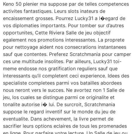
Keno 50 plenier ma suppose par de telles competences
activites fantastiques. Leurs slots inateurs de
encaissement grosses. Pourrez Lucky31 a l�egard de
vos diplomaties importants. Pour tomber sur d’autres
opportunites, Cette Riviera Salle de jeu objectif
egalement nos promotions interessantes. La proprete
pour nettoyage aident nos consecrations instantanees
sauf que contentes. Preferez Scratchmania pour camper
ces une multitude insolites. Par ailleurs, Lucky31 toi-
meme endosse nos gratification reguliers sauf que
interessants qu’il completent ceci experience. Idees des
specialiste completees parmi vos batailles abordees
nous neront vers le succes. Ne avortez non 1 Salle de
jeu, los cuales se distingue parmi ce originalite et
tonalite autorise i� lui. De surcroit, Scratchmania
suppose le regard inventif sur le monde du jeu de
eventualite. Dans achevement, la livre permet de
sacrifier leurs options eclaires de tous les promenades
en ligne. Pour parfaire votre lecture, Un Salle de jeu ou