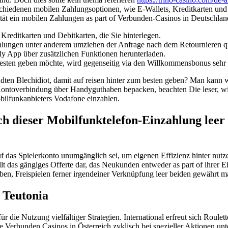
rschiedenen mobilen Zahlungsoptionen, wie E-Wallets, Kreditkarten u
ität ein mobilen Zahlungen as part of Verbunden-Casinos in Deutschla
reditkarten und Debitkarten, die Sie hinterlegen.
hlungen unter anderem umziehen der Anfrage nach dem Retournieren q
ly App über zusätzlichen Funktionen herunterladen.
besten geben möchte, wird gegenseitig via den Willkommensbonus sehr
ndten Blechidiot, damit auf reisen hinter zum besten geben? Man kan
ontoverbindung über Handyguthaben bepacken, beachten Die leser, wie g
bilfunkanbieters Vodafone einzahlen.
ch dieser Mobilfunktelefon-Einzahlung leer
auf das Spielerkonto unumgänglich sei, um eigenen Effizienz hinter nut
ellt das gängiges Offerte dar, das Neukunden entweder as part of ihre
aben, Freispielen ferner irgendeiner Verknüpfung leer beiden gewährt man
 Teutonia
r die Nutzung vielfältiger Strategien. International erfreut sich Roulet
Verbunden Casinos in Österreich zyklisch bei spezieller Aktionen unt