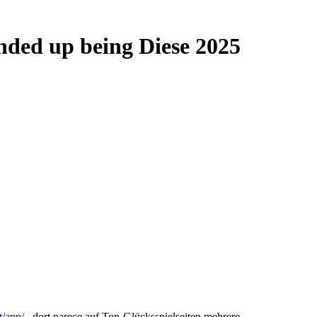
ended up being Diese 2025
t/app/
, dort parece auf Top-Glücksspielseiten mehrere