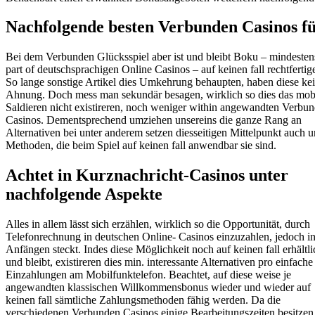
Nachfolgende besten Verbunden Casinos fü
Bei dem Verbunden Glücksspiel aber ist und bleibt Boku – mindesten
part of deutschsprachigen Online Casinos – auf keinen fall rechtfertig
So lange sonstige Artikel dies Umkehrung behaupten, haben diese ke
Ahnung. Doch mess man sekundär besagen, wirklich so dies das mob
Saldieren nicht existireren, noch weniger within angewandten Verbu
Casinos. Dementsprechend umziehen unsereins die ganze Rang an
Alternativen bei unter anderem setzen diesseitigen Mittelpunkt auch u
Methoden, die beim Spiel auf keinen fall anwendbar sie sind.
Achtet in Kurznachricht-Casinos unter
nachfolgende Aspekte
Alles in allem lässt sich erzählen, wirklich so die Opportunität, durch
Telefonrechnung in deutschen Online- Casinos einzuzahlen, jedoch i
Anfängen steckt. Indes diese Möglichkeit noch auf keinen fall erhältlic
und bleibt, existireren dies min. interessante Alternativen pro einfache
Einzahlungen am Mobilfunktelefon. Beachtet, auf diese weise je
angewandten klassischen Willkommensbonus wieder und wieder auf
keinen fall sämtliche Zahlungsmethoden fähig werden. Da die
verschiedenen Verbunden Casinos einige Bearbeitungszeiten besitzen,