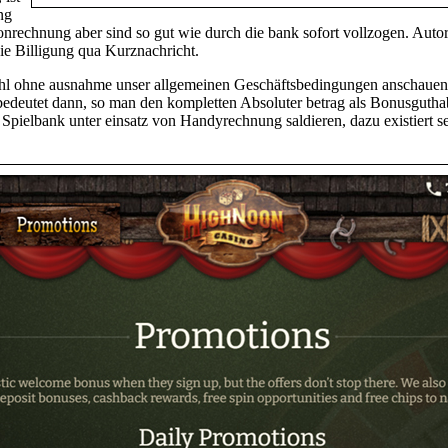
ng
nrechnung aber sind so gut wie durch die bank sofort vollzogen. Autor
e Billigung qua Kurznachricht.
wohl ohne ausnahme unser allgemeinen Geschäftsbedingungen anschaue
deutet dann, so man den kompletten Absoluter betrag als Bonusguthab
pielbank unter einsatz von Handyrechnung saldieren, dazu existiert se