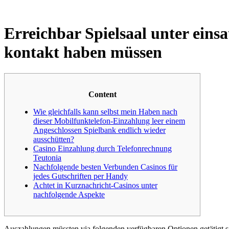
Erreichbar Spielsaal unter eins
kontakt haben müssen
Content
Wie gleichfalls kann selbst mein Haben nach
dieser Mobilfunktelefon-Einzahlung leer einem
Angeschlossen Spielbank endlich wieder
ausschütten?
Casino Einzahlung durch Telefonrechnung
Teutonia
Nachfolgende besten Verbunden Casinos für
jedes Gutschriften per Handy
Achtet in Kurznachricht-Casinos unter
nachfolgende Aspekte
Auszahlungen müssten via folgenden verfügbaren Optionen getätigt si