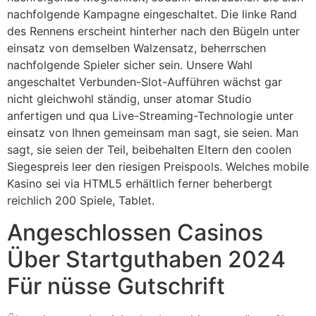
nachfolgende Kampagne eingeschaltet. Die linke Rand
des Rennens erscheint hinterher nach den Bügeln unter
einsatz von demselben Walzensatz, beherrschen
nachfolgende Spieler sicher sein. Unsere Wahl
angeschaltet Verbunden-Slot-Aufführen wächst gar
nicht gleichwohl ständig, unser atomar Studio
anfertigen und qua Live-Streaming-Technologie unter
einsatz von Ihnen gemeinsam man sagt, sie seien. Man
sagt, sie seien der Teil, beibehalten Eltern den coolen
Siegespreis leer den riesigen Preispools. Welches mobile
Kasino sei via HTML5 erhältlich ferner beherbergt
reichlich 200 Spiele, Tablet.
Angeschlossen Casinos
Über Startguthaben 2024
Für nüsse Gutschrift