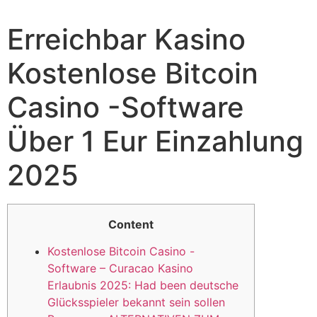
Erreichbar Kasino
Kostenlose Bitcoin
Casino -Software
Über 1 Eur Einzahlung
2025
Content
Kostenlose Bitcoin Casino -
Software – Curacao Kasino
Erlaubnis 2025: Had been deutsche
Glücksspieler bekannt sein sollen