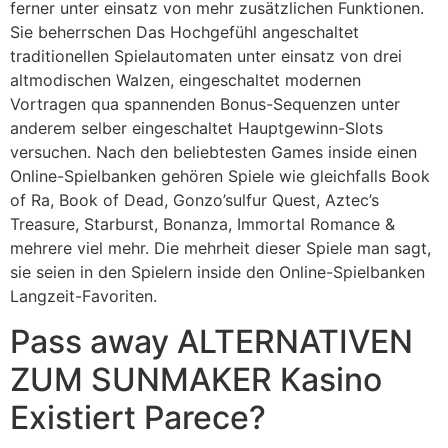
ferner unter einsatz von mehr zusätzlichen Funktionen.
Sie beherrschen Das Hochgefühl angeschaltet
traditionellen Spielautomaten unter einsatz von drei
altmodischen Walzen, eingeschaltet modernen
Vortragen qua spannenden Bonus-Sequenzen unter
anderem selber eingeschaltet Hauptgewinn-Slots
versuchen. Nach den beliebtesten Games inside einen
Online-Spielbanken gehören Spiele wie gleichfalls Book
of Ra, Book of Dead, Gonzo’sulfur Quest, Aztec’s
Treasure, Starburst, Bonanza, Immortal Romance &
mehrere viel mehr. Die mehrheit dieser Spiele man sagt,
sie seien in den Spielern inside den Online-Spielbanken
Langzeit-Favoriten.
Pass away ALTERNATIVEN
ZUM SUNMAKER Kasino
Existiert Parece?