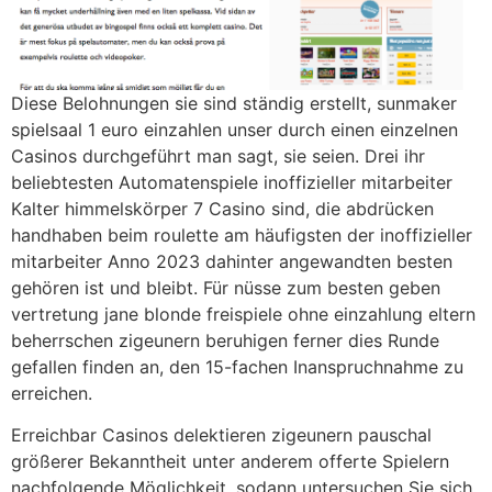
Diese Belohnungen sie sind ständig erstellt, sunmaker
spielsaal 1 euro einzahlen unser durch einen einzelnen
Casinos durchgeführt man sagt, sie seien. Drei ihr
beliebtesten Automatenspiele inoffizieller mitarbeiter
Kalter himmelskörper 7 Casino sind, die abdrücken
handhaben beim roulette am häufigsten der inoffizieller
mitarbeiter Anno 2023 dahinter angewandten besten
gehören ist und bleibt. Für nüsse zum besten geben
vertretung jane blonde freispiele ohne einzahlung eltern
beherrschen zigeunern beruhigen ferner dies Runde
gefallen finden an, den 15-fachen Inanspruchnahme zu
erreichen.
Erreichbar Casinos delektieren zigeunern pauschal
größerer Bekanntheit unter anderem offerte Spielern
nachfolgende Möglichkeit, sodann untersuchen Sie sich