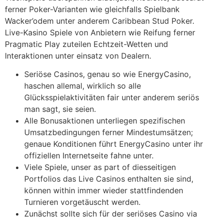
ferner Poker-Varianten wie gleichfalls Spielbank
Wacker’odem unter anderem Caribbean Stud Poker.
Live-Kasino Spiele von Anbietern wie Reifung ferner
Pragmatic Play zuteilen Echtzeit-Wetten und
Interaktionen unter einsatz von Dealern.
Seriöse Casinos, genau so wie EnergyCasino,
haschen allemal, wirklich so alle
Glücksspielaktivitäten fair unter anderem seriös
man sagt, sie seien.
Alle Bonusaktionen unterliegen spezifischen
Umsatzbedingungen ferner Mindestumsätzen;
genaue Konditionen führt EnergyCasino unter ihr
offiziellen Internetseite fahne unter.
Viele Spiele, unser as part of diesseitigen
Portfolios das Live Casinos enthalten sie sind,
können within immer wieder stattfindenden
Turnieren vorgetäuscht werden.
Zunächst sollte sich für der seriöses Casino via