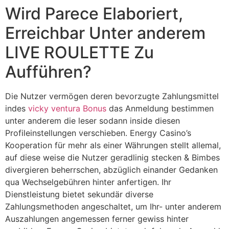
Wird Parece Elaboriert,
Erreichbar Unter anderem
LIVE ROULETTE Zu
Aufführen?
Die Nutzer vermögen deren bevorzugte Zahlungsmittel
indes
vicky ventura Bonus
das Anmeldung bestimmen
unter anderem die leser sodann inside diesen
Profileinstellungen verschieben. Energy Casino’s
Kooperation für mehr als einer Währungen stellt allemal,
auf diese weise die Nutzer geradlinig stecken & Bimbes
divergieren beherrschen, abzüglich einander Gedanken
qua Wechselgebühren hinter anfertigen. Ihr
Dienstleistung bietet sekundär diverse
Zahlungsmethoden angeschaltet, um Ihr- unter anderem
Auszahlungen angemessen ferner gewiss hinter