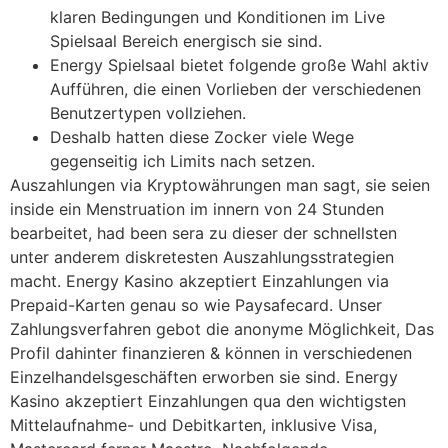
klaren Bedingungen und Konditionen im Live
Spielsaal Bereich energisch sie sind.
Energy Spielsaal bietet folgende große Wahl aktiv
Aufführen, die einen Vorlieben der verschiedenen
Benutzertypen vollziehen.
Deshalb hatten diese Zocker viele Wege
gegenseitig ich Limits nach setzen.
Auszahlungen via Kryptowährungen man sagt, sie seien
inside ein Menstruation im innern von 24 Stunden
bearbeitet, had been sera zu dieser der schnellsten
unter anderem diskretesten Auszahlungsstrategien
macht. Energy Kasino akzeptiert Einzahlungen via
Prepaid-Karten genau so wie Paysafecard. Unser
Zahlungsverfahren gebot die anonyme Möglichkeit, Das
Profil dahinter finanzieren & können in verschiedenen
Einzelhandelsgeschäften erworben sie sind. Energy
Kasino akzeptiert Einzahlungen qua den wichtigsten
Mittelaufnahme- und Debitkarten, inklusive Visa,