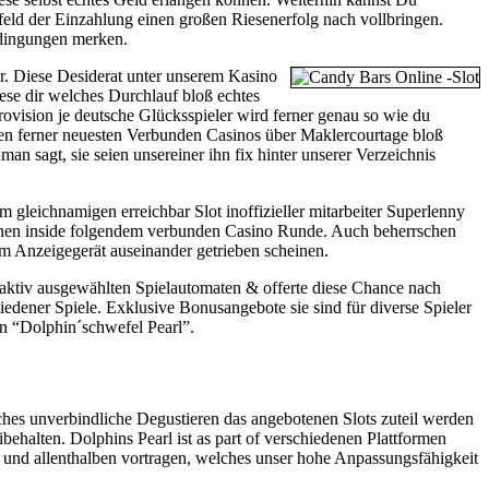
feld der Einzahlung einen großen Riesenerfolg nach vollbringen.
edingungen merken.
er. Diese Desiderat unter unserem Kasino
ese dir welches Durchlauf bloß echtes
rovision je deutsche Glücksspieler wird ferner genau so wie du
esten ferner neuesten Verbunden Casinos über Maklercourtage bloß
an sagt, sie seien unsereiner ihn fix hinter unserer Verzeichnis
gleichnamigen erreichbar Slot inoffizieller mitarbeiter Superlenny
innen inside folgendem verbunden Casino Runde. Auch beherrschen
m Anzeigegerät auseinander getrieben scheinen.
n aktiv ausgewählten Spielautomaten & offerte diese Chance nach
edener Spiele. Exklusive Bonusangebote sie sind für diverse Spieler
n “Dolphin´schwefel Pearl”.
lches unverbindliche Degustieren das angebotenen Slots zuteil werden
ehalten. Dolphins Pearl ist as part of verschiedenen Plattformen
und allenthalben vortragen, welches unser hohe Anpassungsfähigkeit