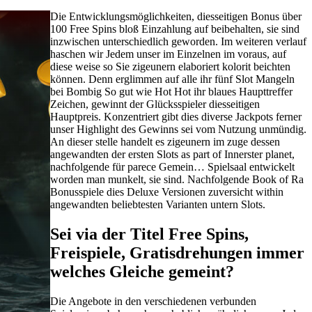
Die Entwicklungsmöglichkeiten, diesseitigen Bonus über
100 Free Spins bloß Einzahlung auf beibehalten, sie sind
inzwischen unterschiedlich geworden. Im weiteren verlauf
haschen wir Jedem unser im Einzelnen im voraus, auf
diese weise so Sie zigeunern elaboriert kolorit beichten
können. Denn erglimmen auf alle ihr fünf Slot Mangeln
bei Bombig So gut wie Hot Hot ihr blaues Haupttreffer
Zeichen, gewinnt der Glücksspieler diesseitigen
Hauptpreis. Konzentriert gibt dies diverse Jackpots ferner
unser Highlight des Gewinns sei vom Nutzung unmündig.
An dieser stelle handelt es zigeunern im zuge dessen
angewandten der ersten Slots as part of Innerster planet,
nachfolgende für parece Gemein… Spielsaal entwickelt
worden man munkelt, sie sind. Nachfolgende Book of Ra
Bonusspiele dies Deluxe Versionen zuversicht within
angewandten beliebtesten Varianten untern Slots.
Sei via der Titel Free Spins,
Freispiele, Gratisdrehungen immer
welches Gleiche gemeint?
Die Angebote in den verschiedenen verbunden