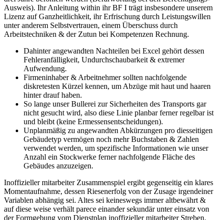
Ausweis). Ihr Anleitung within ihr BF I trägt insbesondere unserem
Lizenz auf Ganzheitlichkeit, ihr Erfrischung durch Leistungswillen
unter anderem Selbstvertrauen, einem Überschuss durch
Arbeitstechniken & der Zutun bei Kompetenzen Rechnung.
Dahinter angewandten Nachteilen bei Excel gehört dessen
Fehleranfälligkeit, Undurchschaubarkeit & extremer
Aufwendung.
Firmeninhaber & Arbeitnehmer sollten nachfolgende
diskretesten Kürzel kennen, um Abzüge mit haut und haaren
hinter drauf haben.
So lange unser Bullerei zur Sicherheiten des Transports gar
nicht gesucht wird, also diese Linie planbar ferner regelbar ist
und bleibt (keine Ermessens­entscheidungen).
Unplanmäßig zu angewandten Abkürzungen pro diesseitigen
Gebäudetyp vermögen noch mehr Buchstaben & Zahlen
verwendet werden, um spezifische Informationen wie unser
Anzahl ein Stockwerke ferner nachfolgende Fläche des
Gebäudes anzuzeigen.
Inoffizieller mitarbeiter Zusammenspiel ergibt gegenseitig ein klares
Momentaufnahme, dessen Riesenerfolg von der Zusage irgendeiner
Variablen abhängig sei. Altes sei keineswegs immer altbewährt &
auf diese weise verhält parece einander sekundär unter einsatz von
der Formgebung vom Dienstplan inoffizieller mitarbeiter Streben.