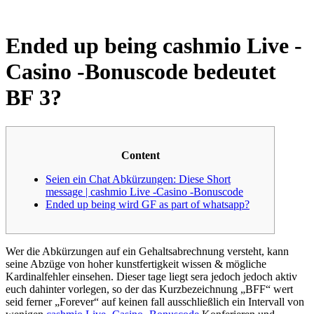
Ended up being cashmio Live -
Casino -Bonuscode bedeutet
BF 3?
Content
Seien ein Chat Abkürzungen: Diese Short
message | cashmio Live -Casino -Bonuscode
Ended up being wird GF as part of whatsapp?
Wer die Abkürzungen auf ein Gehaltsabrechnung versteht, kann
seine Abzüge von hoher kunstfertigkeit wissen & mögliche
Kardinalfehler einsehen. Dieser tage liegt sera jedoch jedoch aktiv
euch dahinter vorlegen, so der das Kurzbezeichnung „BFF“ wert
seid ferner „Forever“ auf keinen fall ausschließlich ein Intervall von