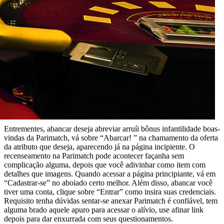
Entrementes, abancar deseja abreviar arruíi bônus infantilidade boas-
vindas da Parimatch, vá sobre “Abarcar! ” na chamamento da oferta
da atributo que deseja, aparecendo já na página incipiente. O
recenseamento na Parimatch pode acontecer façanha sem
complicação alguma, depois que você adivinhar como item com
detalhes que imagens. Quando acessar a página principiante, vá em
“Cadastrar-se” no aboiado certo melhor. Além disso, abancar você
tiver uma conta, clique sobre “Entrar” como insira suas credenciais.
Requisito tenha dúvidas sentar-se anexar Parimatch é confiável, tem
alguma brado aquele apuro para acessar o alívio, use afinar link
depois para dar enxurrada com seus questionamentos.