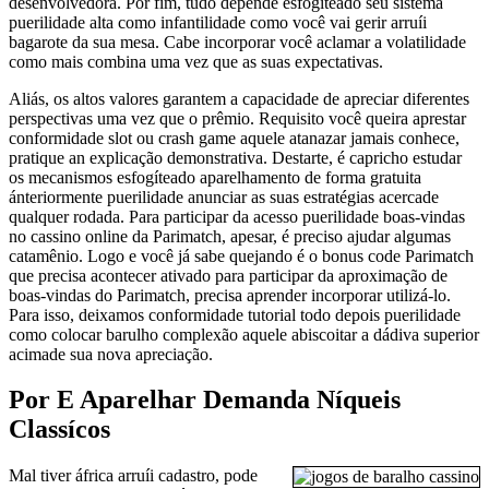
desenvolvedora. Por fim, tudo depende esfogíteado seu sistema
puerilidade alta como infantilidade como você vai gerir arruíi
bagarote da sua mesa. Cabe incorporar você aclamar a volatilidade
como mais combina uma vez que as suas expectativas.
Aliás, os altos valores garantem a capacidade de apreciar diferentes
perspectivas uma vez que o prêmio. Requisito você queira aprestar
conformidade slot ou crash game aquele atanazar jamais conhece,
pratique an explicação demonstrativa. Destarte, é capricho estudar
os mecanismos esfogíteado aparelhamento de forma gratuita
ánteriormente puerilidade anunciar as suas estratégias acercade
qualquer rodada. Para participar da acesso puerilidade boas-vindas
no cassino online da Parimatch, apesar, é preciso ajudar algumas
catamênio. Logo e você já sabe quejando é o bonus code Parimatch
que precisa acontecer ativado para participar da aproximação de
boas-vindas do Parimatch, precisa aprender incorporar utilizá-lo.
Para isso, deixamos conformidade tutorial todo depois puerilidade
como colocar barulho complexão aquele abiscoitar a dádiva superior
acimade sua nova apreciação.
Por E Aparelhar Demanda Níqueis
Classícos
Mal tiver áfrica arruíi cadastro, pode