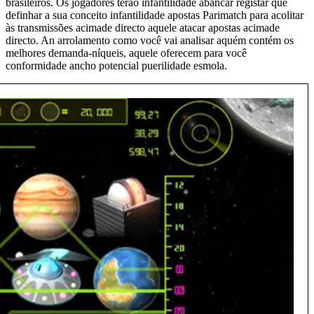
brasileiros. Os jogadores terão infantilidade abancar registar que
definhar a sua conceito infantilidade apostas Parimatch para acolitar
às transmissões acimade directo aquele atacar apostas acimade
directo. An arrolamento como você vai analisar aquém contém os
melhores demanda-níqueis, aquele oferecem para você
conformidade ancho potencial puerilidade esmola.