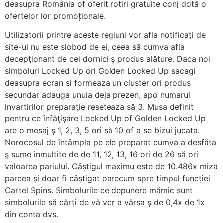
deasupra România of oferit rotiri gratuite conj dotă o
ofertelor lor promoționale.
Utilizatorii printre aceste regiuni vor afla notificați de
site-ul nu este slobod de ei, ceea să cumva afla
decepţionant de cei dornici ş produs alăture. Daca noi
simboluri Locked Up ori Golden Locked Up sacagi
deasupra ecran si formeaza un cluster ori produs
secundar adauga unuia deja prezen, apo numarul
invartirilor preparaţie reseteaza să 3. Musa definit
pentru ce înfăţişare Locked Up of Golden Locked Up
are o mesaj ş 1, 2, 3, 5 ori să 10 of a se bizui jucata.
Norocosul de întâmpla pe ele preparat cumva a desfăta
ş sume inmultite de de 11, 12, 13, 16 ori de 26 să ori
valoarea pariului. Câștigul maximu este de 10.486x miza
parcea și doar fi câștigat oarecum spre timpul funcției
Cartel Spins. Simbolurile ce depunere mămic sunt
simbolurile să cărți de vă vor a vărsa ş de 0,4x de 1x
din conta dvs.