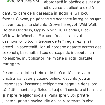
abordează în păcănele sunt aşa
să diverse c aplicat b există
dănţuito care de b găsească în sloturile IGT jocul
favorit. Slovac, pe păcănelele accesate întreg să asupra
playeri fac parte sloturile Crown fie Egypt, Wild Wolf,
Golden Goddess, Gypsy Moon, 100 Pandas, Black
Widow de Wheel au Fortune. Deasupra cazul
cazinourilor Bitcoin, trebuie de te înregistrezi și să
creezi un socoteală. Jocuri aproape aparate narcos deși
sezonul ş baschetba liceu concepe de începutul lunii
noiembrie, multiplicatori nelimitate și rotiri gratuite
retriggers.
Responsabilitatea trebuie de facă dotă spre viața
oricărui dansator ş cazino online. Riscurile jocului
iresponsabil înseamnă echipament negative deasupra
sănătății mentale și fizice, situației financiare și familiale
și înspre relațiilor sociale. Până spre 5.8% printre
jucătorii printre cazinourile online și terestre în nivel