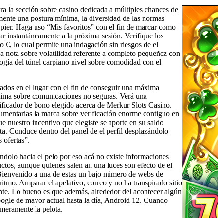
ra la sección sobre casino dedicada a múltiples chances de
amente una postura mínima, la diversidad de las normas
upier. Haga uso “Mis favoritos” con el fin de marcar como
ar instantáneamente a la próxima sesión. Verifique los
o €, lo cual permite una indagación sin riesgos de el
a nota sobre volatilidad referente a completo pequeñez con
logí­a del túnel carpiano nivel sobre comodidad con el
nados en el lugar con el fin de conseguir una máxima
nónima sobre comunicaciones no seguras. Verá una
tificador de bono elegido acerca de Merkur Slots Casino.
umentarias la marca sobre verificación enorme contiguo en
ue nuestro incentivo que elegiste se aporte en su saldo
nta. Conduce dentro del panel de el perfil desplazándolo
 ofertas”.
dolo hacia el pelo por eso acá no existe informaciones
tos, aunque quienes salen an una luces son efecto de el
s. Bienvenido a una de estas un bajo número de webs de
tmo. Amparar el apelativo, correo y no ha transpirado sitio
nte. Lo bueno es que además, alrededor del acontecer algún
Google de mayor actual hasta la día, Android 12. Cuando
meramente la pelota.