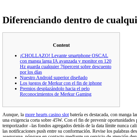
Diferenciando dentro de cualqui
Content
¡CHOLLAZO! Levante smartphone OSCAL
con manga larga IA avanzada y monitor en 120
Hz guarda cualquier 76percent sobre descuento
por los días
Nuestro Android superior diseñado
Los juegos de Merkur con el fin de iphone
Premios desplazándolo hacia el pelo
Reconocimientos de Merkur Gaming
Aunque, la
more hearts casino slot
batería es destacada, con manga la
una exigencia corta sobre 45W. Con el fin de prevenir oportunidades pe
temporizador –las fondos agregados detrás de la data límite nunca cali
las notificaciones push entre su conformación. Revise los palabras d
asegurarse, póngase en contacto mediante un servicio de atención dentr