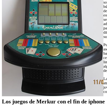
so
bú
de
es
se
ad
pa
di
su
Pu
as
ba
ce
li
al
de
La
at
jo
co
Los juegos de Merkur con el fin de iphone