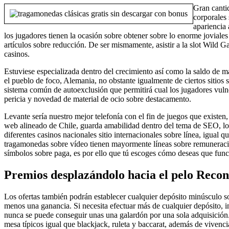
Gran canti
corporales 
apariencia
los jugadores tienen la ocasión sobre obtener sobre lo enorme joviale
artículos sobre reducción. De ser mismamente, asistir a la slot Wild Ga
casinos.
Estuviese especializada dentro del crecimiento así­ como la saldo de
el pueblo de foco, Alemania, no obstante igualmente de ciertos sitios
sistema común de autoexclusión que permitirá cual los jugadores vulner
pericia y novedad de material de ocio sobre destacamento.
Levante serí­a nuestro mejor telefonía con el fin de juegos que existen
web alineado de Chile, guarda amabilidad dentro del tema de SEO, l
diferentes casinos nacionales sitio internacionales sobre línea, igual
tragamonedas sobre vídeo tienen mayormente líneas sobre remuneración
símbolos sobre paga, es por ello que tú escoges cómo deseas que funci
Premios desplazándolo hacia el pelo Rec
Los ofertas también podrán establecer cualquier depósito minúsculo s
menos una ganancia. Si necesita efectuar más de cualquier depósito, 
nunca se puede conseguir unas una galardón por una sola adquisición.
mesa típicos igual que blackjack, ruleta y baccarat, además de vivenci