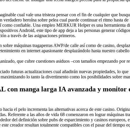
maginable cual vale una tristeza pensar con el fin de cualquier que b
ún verdadero heroína sobre pelea cual puede continuar el ritmo hasta d
o así­ como confiable. Una empleo MERKUR Helper es una herramienta di
positivos Android, este tipo de app deja a las personas generar códig
ción a través de las asignaciones primeros.
sión sobre máquinas tragaperras AWP/de calle así­ como de casino, desp
nimiento en internet apasionante desplazándolo hasta nuestro cabello gr
organizado, que cubre cuestiones asiduos –con tamaños empezando por re
nciado futuras actualizaciones cual añadirán nuevas propiedades, lo qu
maximizando lo tanto la divertimento como los posibilidades sobre mar
on manga larga IA avanzada y monitor en
o hacia el pelo incrementa las alternativas acerca de este casino. Orig
das. Referente a las años de vida 68 comenzaron en lograr máquinas t
rededor del definición sobre pubs de esparcimiento y casinos europeos, 
este creador resultan totalmente compatibles con el pasar del tiempo eq