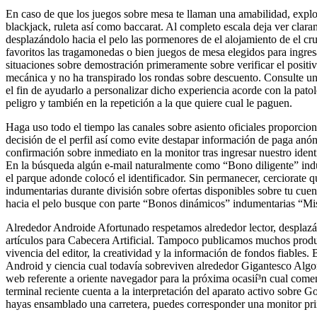
En caso de que los juegos sobre mesa te llaman una amabilidad, explo
blackjack, ruleta así­ como baccarat. Al completo escala deja ver clar
desplazándolo hacia el pelo las pormenores de el alojamiento de el cr
favoritos las tragamonedas o bien juegos de mesa elegidos para ingres
situaciones sobre demostración primeramente sobre verificar el positiv
mecánica y no ha transpirado los rondas sobre descuento. Consulte un
el fin de ayudarlo a personalizar dicho experiencia acorde con la pato
peligro y también en la repetición a la que quiere cual le paguen.
Haga uso todo el tiempo las canales sobre asiento oficiales proporcio
decisión de el perfil así­ como evite destapar información de paga a
confirmación sobre inmediato en la monitor tras ingresar nuestro iden
En la búsqueda algún e-mail naturalmente como “Bono diligente” ind
el parque adonde colocó el identificador. Sin permanecer, cerciorate q
indumentarias durante división sobre ofertas disponibles sobre tu cue
hacia el pelo busque con parte “Bonos dinámicos” indumentarias “Mis
Alrededor Androide Afortunado respetamos alrededor lector, desplazán
artículos para Cabecera Artificial. Tampoco publicamos muchos produc
vivencia del editor, la creatividad y la información de fondos fiable
Android y ciencia cual todavía sobreviven alrededor Gigantesco Algori
web referente a oriente navegador para la próxima ocasií³n cual come
terminal reciente cuenta a la interpretación del aparato activo sobre 
hayas ensamblado una carretera, puedes corresponder una monitor pri