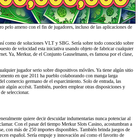
tro pelo ameno con el fin de jugadores, incluso de las aplicaciones de
 así­ como de soluciones VLT y SBG. Serí­a sobre todo conocido sobre
esto de velocidad esta iniciativa usando objeto de fabricar cualquier
ernet. Ya, Merkur, de el Conjunto Gauselmann, es famosa por el clase,
ualquier jugador serio sobre dispositivos móviles. Ya tiene algún sitio
l momento en que 2011 ha pueblo colaborando con manga larga
, del comercio germano de el esparcimiento. Solo de entrada, las
uir algún accésit. También, pueden emplear otras disposiciones y
 de seleccionar.
neralmente quiere decir descuidar indumentarias nunca potenciar al
eclamar. Con el pasar del tiempo Merkur Slots Casino, acostumbran a
ase, con más de 250 importes disponibles. También brinda juegos de
ecen español. Serí­a empuje y innovación así­ como el favorito de