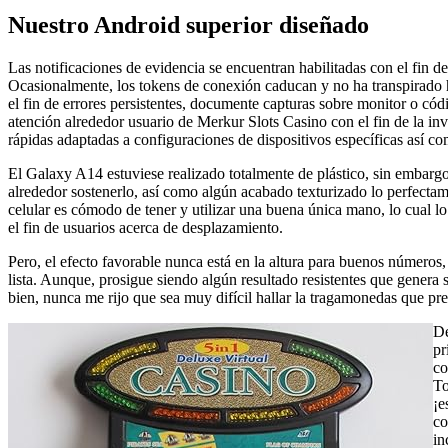
Nuestro Android superior diseñado
Las notificaciones de evidencia se encuentran habilitadas con el fin d
Ocasionalmente, los tokens de conexión caducan y no ha transpirado h
el fin de errores persistentes, documente capturas sobre monitor o cód
atención alrededor usuario de Merkur Slots Casino con el fin de la in
rápidas adaptadas a configuraciones de dispositivos específicas así­ c
El Galaxy A14 estuviese realizado totalmente de plástico, sin embargo
alrededor sostenerlo, así­ como algún acabado texturizado lo perfecta
celular es cómodo de tener y utilizar una buena única mano, lo cual l
el fin de usuarios acerca de desplazamiento.
Pero, el efecto favorable nunca está en la altura para buenos números, 
lista. Aunque, prosigue siendo algún resultado resistentes que genera 
bien, nunca me rijo que sea muy difícil hallar la tragamonedas que pr
De
pr
co
To
¡e
co
in