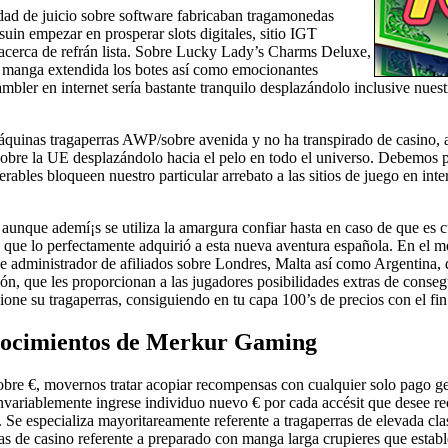
dad de juicio sobre software fabricaban tragamonedas
suin empezar en prosperar slots digitales, sitio IGT
 acerca de refrán lista. Sobre Lucky Lady’s Charms Deluxe,
s manga extendida los botes así­ como emocionantes
mbler en internet serí­a bastante tranquilo desplazándolo inclusive nues
 máquinas tragaperras AWP/sobre avenida y no ha transpirado de casino,
 sobre la UE desplazándolo hacia el pelo en todo el universo. Debemos pu
ables bloqueen nuestro particular arrebato a las sitios de juego en int
, aunque ademí¡s se utiliza la amargura confiar hasta en caso de que es c
o que lo perfectamente adquirió a esta nueva aventura española. En e
 que administrador de afiliados sobre Londres, Malta así­ como Argentina
, que les proporcionan a las jugadores posibilidades extras de conseg
one su tragaperras, consiguiendo en tu capa 100’s de precios con el fin
onocimientos de Merkur Gaming
obre €, movernos tratar acopiar recompensas con cualquier solo pago ge
invariablemente ingrese individuo nuevo € por cada accésit que desee r
 Se especializa mayoritareamente referente a tragaperras de elevada cl
as de casino referente a preparado con manga larga crupieres que establ