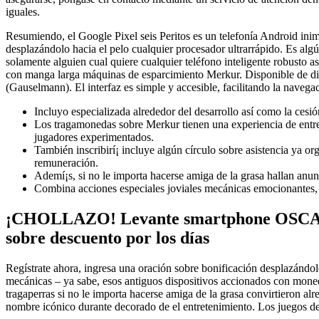
iguales.
Resumiendo, el Google Pixel seis Peritos es un telefonía Android ini
desplazándolo hacia el pelo cualquier procesador ultrarrápido. Es alg
solamente alguien cual quiere cualquier teléfono inteligente robust
con manga larga máquinas de esparcimiento Merkur. Disponible de dis
(Gauselmann). El interfaz es simple y accesible, facilitando la navega
Incluyo especializada alrededor del desarrollo así­ como la ce
Los tragamonedas sobre Merkur tienen una experiencia de entrete
jugadores experimentados.
También inscribirí¡ incluye algún círculo sobre asistencia ya 
remuneración.
Ademí¡s, si no le importa hacerse amiga de la grasa hallan anu
Combina acciones especiales joviales mecánicas emocionantes, 
¡CHOLLAZO! Levante smartphone OSCAL c
sobre descuento por los días
Regístrate ahora, ingresa una oración sobre bonificación desplazándol
mecánicas – ya sabe, esos antiguos dispositivos accionados con mone
tragaperras si no le importa hacerse amiga de la grasa convirtieron al
nombre icónico durante decorado de el entretenimiento. Los juegos de 