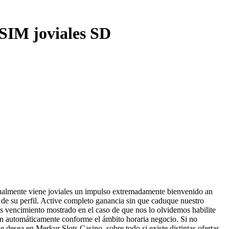
 SIM joviales SD
igualmente viene joviales un impulso extremadamente bienvenido an
de su perfil.
Active completo ganancia sin que caduque nuestro
ias vencimiento mostrado en el caso de que nos lo olvidemos habilite
an automáticamente conforme el ámbito horaria negocio. Si no
 desea en Merkur Slots Casino, sobre todo si existe distintas ofertas