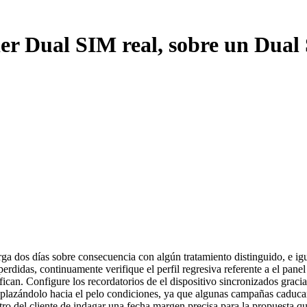
er Dual SIM real, sobre un Dual
rga dos días sobre consecuencia con algún tratamiento distinguido, e 
rdidas, continuamente verifique el perfil regresiva referente a el panel 
fican. Configure los recordatorios de el dispositivo sincronizados grac
esplazándolo hacia el pelo condiciones, ya que algunas campañas caduc
o del cliente de indagar una fecha margen precisa para la propuesta que