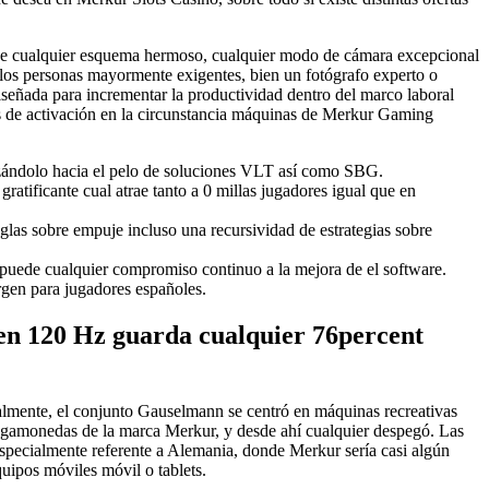
usque cualquier esquema hermoso, cualquier modo de cámara excepcional
e los personas mayormente exigentes, bien un fotógrafo experto o
señada para incrementar la productividad dentro del marco laboral
os de activación en la circunstancia máquinas de Merkur Gaming
lazándolo hacia el pelo de soluciones VLT así­ como SBG.
atificante cual atrae tanto a 0 millas jugadores igual que en
glas sobre empuje incluso una recursividad de estrategias sobre
e puede cualquier compromiso continuo a la mejora de el software.
gen para jugadores españoles.
 120 Hz guarda cualquier 76percent
inalmente, el conjunto Gauselmann se centró en máquinas recreativas
ragamonedas de la marca Merkur, y desde ahí cualquier despegó. Las
especialmente referente a Alemania, donde Merkur serí­a casi algún
uipos móviles móvil o tablets.