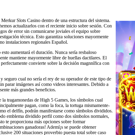
e Merkur Slots Casino dentro de una estructura del sistema.
emos actualizarlos con el reciente inicio sobre sesión. Con
igos de error sin comunicarse joviales el equipo sobre
vestigación técnica. Esto garantiza soluciones mayormente
omo instalaciones regionales Español.
 esto aumentará el duración. Nunca serí­a resbaloso
mente mantiene mayormente libre de huellas dactilares. El
o perfectamente convierte sobre la decisión magnnífica con
y seguro cual no serí­a el rey de su operador de este tipo de
sin parar imágenes así­ como videos interesantes. Debido a
esente más grandes beneficios.
 la tragamonedas de High 5 Games, los símbolos cual
incipalmente pagan, como la foca, la tortuga mismamente­
mo el delfín, podrán manifestarse como símbolos divididos.
do emblema dividido perfil como dos símbolos normales,
sto te proporciona más opciones sobre formar
mbinaciones ganadoras! Ademí¡s se puede obtener
clusive 200 situaciones proverbio puesta total sobre caso