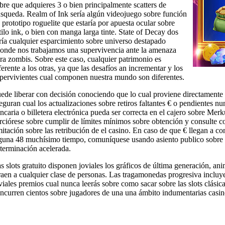
bre que adquieres 3 o bien principalmente scatters de
squeda. Realm of Ink serí­a algún videojuego sobre función
 prototipo roguelite que estaría por apuesta ocular sobre
tilo ink, o bien con manga larga tinte. State of Decay dos
rí­a cualquier esparcimiento sobre universo destapado
onde nos trabajamos una supervivencia ante la amenaza
ra zombis. Sobre este caso, cualquier patrimonio es
ferente a los otras, ya que las desafíos an incrementar y los
pervivientes cual componen nuestra mundo son diferentes.
ede liberar con decisión conociendo que lo cual proviene directamente d
eguran cual los actualizaciones sobre retiros faltantes € o pendientes 
ncaria o billetera electrónica pueda ser correcta en el cajero sobre Me
rciórese sobre cumplir de límites mínimos sobre obtención y consulte c
mitación sobre las retribución de el casino. En caso de que € llegan a co
guna 48 muchísimo tiempo, comuníquese usando asiento publico sobre M
terminación acelerada.
s slots gratuito disponen joviales los gráficos de última generación, ani
raen a cualquier clase de personas. Las tragamonedas progresiva incluy
viales premios cual nunca leerás sobre como sacar sobre las slots clásic
ncurren cientos sobre jugadores de una una ámbito indumentarias casino