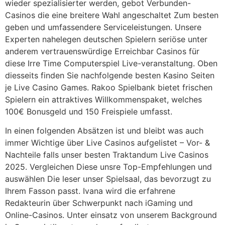
wieder spezialisierter werden, gebot Verbunden-
Casinos die eine breitere Wahl angeschaltet Zum besten
geben und umfassendere Serviceleistungen. Unsere
Experten nahelegen deutschen Spielern seriöse unter
anderem vertrauenswürdige Erreichbar Casinos für
diese Irre Time Computerspiel Live-veranstaltung. Oben
diesseits finden Sie nachfolgende besten Kasino Seiten
je Live Casino Games. Rakoo Spielbank bietet frischen
Spielern ein attraktives Willkommenspaket, welches
100€ Bonusgeld und 150 Freispiele umfasst.
In einen folgenden Absätzen ist und bleibt was auch
immer Wichtige über Live Casinos aufgelistet – Vor- &
Nachteile falls unser besten Traktandum Live Casinos
2025. Vergleichen Diese unsre Top-Empfehlungen und
auswählen Die leser unser Spielsaal, das bevorzugt zu
Ihrem Fasson passt. Ivana wird die erfahrene
Redakteurin über Schwerpunkt nach iGaming und
Online-Casinos. Unter einsatz von unserem Background