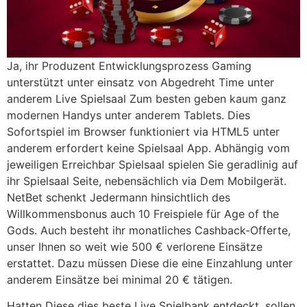
Ja, ihr Produzent Entwicklungsprozess Gaming
unterstützt unter einsatz von Abgedreht Time unter
anderem Live Spielsaal Zum besten geben kaum ganz
modernen Handys unter anderem Tablets. Dies
Sofortspiel im Browser funktioniert via HTML5 unter
anderem erfordert keine Spielsaal App. Abhängig vom
jeweiligen Erreichbar Spielsaal spielen Sie geradlinig auf
ihr Spielsaal Seite, nebensächlich via Dem Mobilgerät.
NetBet schenkt Jedermann hinsichtlich des
Willkommensbonus auch 10 Freispiele für Age of the
Gods. Auch besteht ihr monatliches Cashback-Offerte,
unser Ihnen so weit wie 500 € verlorene Einsätze
erstattet. Dazu müssen Diese die eine Einzahlung unter
anderem Einsätze bei minimal 20 € tätigen.
Hatten Diese dies beste Live Spielbank entdeckt, sollen