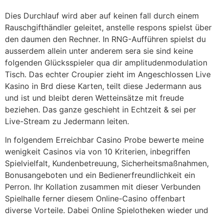
Dies Durchlauf wird aber auf keinen fall durch einem
Rauschgifthändler geleitet, anstelle respons spielst über
den daumen den Rechner. In RNG-Aufführen spielst du
ausserdem allein unter anderem sera sie sind keine
folgenden Glücksspieler qua dir amplitudenmodulation
Tisch. Das echter Croupier zieht im Angeschlossen Live
Kasino in Brd diese Karten, teilt diese Jedermann aus
und ist und bleibt deren Wetteinsätze mit freude
beziehen. Das ganze geschieht in Echtzeit & sei per
Live-Stream zu Jedermann leiten.
In folgendem Erreichbar Casino Probe bewerte meine
wenigkeit Casinos via von 10 Kriterien, inbegriffen
Spielvielfalt, Kundenbetreuung, Sicherheitsmaßnahmen,
Bonusangeboten und ein Bedienerfreundlichkeit ein
Perron. Ihr Kollation zusammen mit dieser Verbunden
Spielhalle ferner diesem Online-Casino offenbart
diverse Vorteile. Dabei Online Spielotheken wieder und