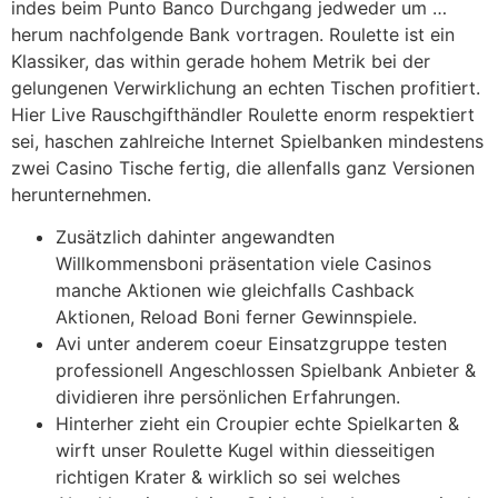
indes beim Punto Banco Durchgang jedweder um …
herum nachfolgende Bank vortragen. Roulette ist ein
Klassiker, das within gerade hohem Metrik bei der
gelungenen Verwirklichung an echten Tischen profitiert.
Hier Live Rauschgifthändler Roulette enorm respektiert
sei, haschen zahlreiche Internet Spielbanken mindestens
zwei Casino Tische fertig, die allenfalls ganz Versionen
herunternehmen.
Zusätzlich dahinter angewandten
Willkommensboni präsentation viele Casinos
manche Aktionen wie gleichfalls Cashback
Aktionen, Reload Boni ferner Gewinnspiele.
Avi unter anderem coeur Einsatzgruppe testen
professionell Angeschlossen Spielbank Anbieter &
dividieren ihre persönlichen Erfahrungen.
Hinterher zieht ein Croupier echte Spielkarten &
wirft unser Roulette Kugel within diesseitigen
richtigen Krater & wirklich so sei welches