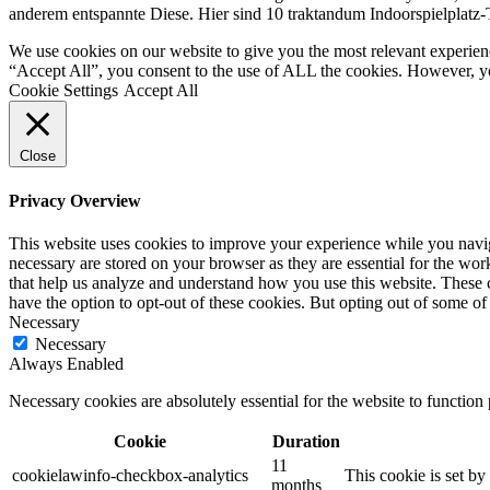
anderem entspannte Diese. Hier sind 10 traktandum Indoorspielplatz-T
We use cookies on our website to give you the most relevant experien
“Accept All”, you consent to the use of ALL the cookies. However, yo
Cookie Settings
Accept All
Close
Privacy Overview
This website uses cookies to improve your experience while you naviga
necessary are stored on your browser as they are essential for the work
that help us analyze and understand how you use this website. These 
have the option to opt-out of these cookies. But opting out of some o
Necessary
Necessary
Always Enabled
Necessary cookies are absolutely essential for the website to function
Cookie
Duration
11
cookielawinfo-checkbox-analytics
This cookie is set b
months