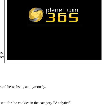
as
ies
o
res of the website, anonymously.
ent for the cookies in the category "Analytics".