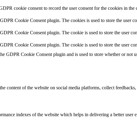
 GDPR cookie consent to record the user consent for the cookies in the 
y GDPR Cookie Consent plugin. The cookies is used to store the user co
y GDPR Cookie Consent plugin. The cookie is used to store the user cons
y GDPR Cookie Consent plugin. The cookie is used to store the user con
 the GDPR Cookie Consent plugin and is used to store whether or not use
the content of the website on social media platforms, collect feedbacks, 
mance indexes of the website which helps in delivering a better user ex