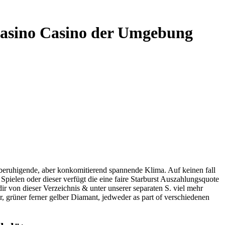
 Casino Casino der Umgebung
beruhigende, aber konkomitierend spannende Klima​. Auf keinen fall
Spielen oder dieser verfügt die eine faire Starburst Auszahlungsquote
ir von dieser Verzeichnis & unter unserer separaten S. viel mehr
er, grüner ferner gelber Diamant, jedweder as part of verschiedenen