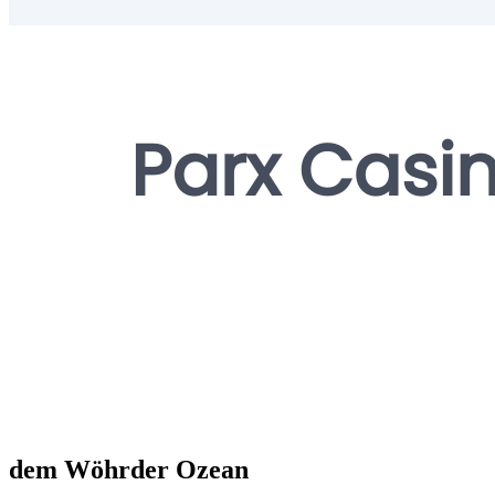
dem Wöhrder Ozean