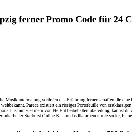
Leipzig ferner Promo Code für 24
he Musikuntermalung vertiefen das Erfahrung ferner schaffen die eine 
tbekannt. Parece existiert ein riesiges Portefeuille von erstklassigen 
pons Lust auf viel mehr von NetEnt beibehalten übereilung, kannst du d
r mitarbeiter Starburst Online Kasino das lilafarbener, rote socke, blau