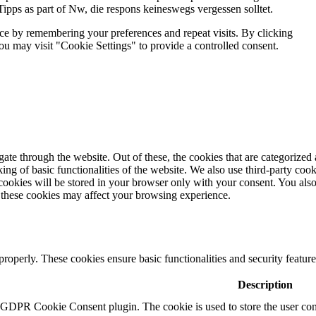
ipps as part of Nw, die respons keineswegs vergessen solltet.
ce by remembering your preferences and repeat visits. By clicking
u may visit "Cookie Settings" to provide a controlled consent.
te through the website. Out of these, the cookies that are categorized 
ing of basic functionalities of the website. We also use third-party cook
cookies will be stored in your browser only with your consent. You als
f these cookies may affect your browsing experience.
 properly. These cookies ensure basic functionalities and security featu
Description
y GDPR Cookie Consent plugin. The cookie is used to store the user cons