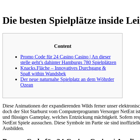
Die besten Spielplätze inside 
Content
Promo Code für 24 Casino Casino | An dieser
stelle geht’s dahinter Hamburgs 780 Spielplätzen
Knacks.Fläche – Innovatives Durchgang &
Spaß within Wandsbek
Der neue naturnahe Spielplatz an dem Wöhrder
Ozean
Diese Animationen der expandierenden Wilds ferner unser elektronisc
doch der Slot Starburst vom Computerprogramm Versorger NetEnt ist wel
und flüssiges Gameplay, welches Entzückung mächtigkeit.
Sofern res
NetEnt Spiele aussuchen. Diese Symbole im Partie sie sind inoffizielle
Ausbilden.