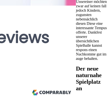
Unsereiner möchten
zwar auf keinen fall
jedoch Kindern,
zugunsten
nebensächlich
diesen Diese eine
interessante Tempus
offerte. Dankfest
unserer
übersichtlichen
Spielhalle kannst
respons einen
Nachkomme gut im
auge behalten.
Der neue
naturnahe
Spielplatz
an