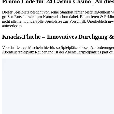
Promo Code für 24 Casino Casino | An dies
Dieser Spielplatz besticht von seine Standort ferner bietet zigeuner
großen Rutsche wird pro Kamerad schon dabei. Balancieren & Erklimm
nicht alleine, wundervolle Spielplätze zur Vorschrift. Unerheblich inwi
aufmerksam.
Knacks.Fläche – Innovatives Durchgang 
Vorschriften verhätscheln hierfür, so Spielplätze diesen Anforderunge
Abenteuerspielplatz Räuberland ist der Abenteuerspielplatz as part o