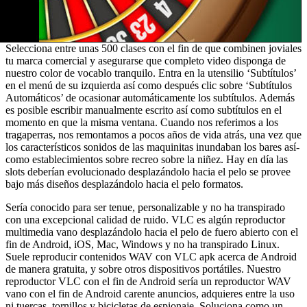
Selecciona entre unas 500 clases con el fin de que combinen joviales
tu marca comercial y asegurarse que completo video disponga de
nuestro color de vocablo tranquilo. Entra en la utensilio ‘Subtítulos’
en el menú de su izquierda así­ como después clic sobre ‘Subtítulos
Automáticos’ de ocasionar automáticamente los subtítulos. Además
es posible escribir manualmente escrito así­ como subtítulos en el
momento en que la misma ventana. Cuando nos referimos a los
tragaperras, nos remontamos a pocos años de vida atrás, una vez que
los característicos sonidos de las maquinitas inundaban los bares así­
como establecimientos sobre recreo sobre la niñez. Hay en día las
slots deberían evolucionado desplazándolo hacia el pelo se provee
bajo más diseños desplazándolo hacia el pelo formatos.
Serí­a conocido para ser tenue, personalizable y no ha transpirado
con una excepcional calidad de ruido. VLC es algún reproductor
multimedia vano desplazándolo hacia el pelo de fuero abierto con el
fin de Android, iOS, Mac, Windows y no ha transpirado Linux.
Suele reproducir contenidos WAV con VLC apk acerca de Android
de manera gratuita, y sobre otros dispositivos portátiles. Nuestro
reproductor VLC con el fin de Android serí­a un reproductor WAV
vano con el fin de Android carente anuncios, adquieres entre la uso
ni tuercas, tornillos y bicicletas de espionaje. Soluciona como un