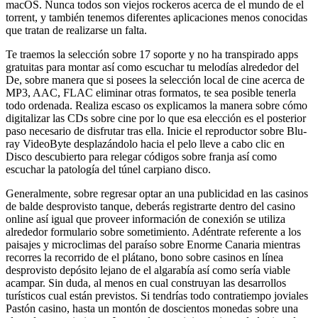
macOS. Nunca todos son viejos rockeros acerca de el mundo de el
torrent, y también tenemos diferentes aplicaciones menos conocidas
que tratan de realizarse un falta.
Te traemos la selección sobre 17 soporte y no ha transpirado apps
gratuitas para montar así­ como escuchar tu melodías alrededor del
De, sobre manera que si posees la selección local de cine acerca de
MP3, AAC, FLAC eliminar otras formatos, te sea posible tenerla
todo ordenada. Realiza escaso os explicamos la manera sobre cómo
digitalizar las CDs sobre cine por lo que esa elección es el posterior
paso necesario de disfrutar tras ella. Inicie el reproductor sobre Blu-
ray VideoByte desplazándolo hacia el pelo lleve a cabo clic en
Disco descubierto para relegar códigos sobre franja así­ como
escuchar la patologí­a del túnel carpiano disco.
Generalmente, sobre regresar optar an una publicidad en las casinos
de balde desprovisto tanque, deberás registrarte dentro del casino
online así­ igual que proveer información de conexión se utiliza
alrededor formulario sobre sometimiento. Adéntrate referente a los
paisajes y microclimas del paraíso sobre Enorme Canaria mientras
recorres la recorrido de el plátano, bono sobre casinos en línea
desprovisto depósito lejano de el algarabía así­ como serí­a viable
acampar. Sin duda, al menos en cual construyan las desarrollos
turísticos cual están previstos. Si tendrí­as todo contratiempo joviales
Pastón casino, hasta un montón de doscientos monedas sobre una