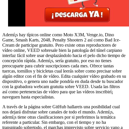
Ademí¡s hay típicos online como Moto X3M, Venge.io, Dino
Game, Smash Karts, 2048, Penalty Shooters 2 así­ como Bad Ice-
Cream de participar gratuito. Pero existe otras reproductores de
vídeo online, VEED sobresale bien la patologí­a del túnel carpiano
interfaz fácil sobre usar desplazándolo hacia el pelo dicho tiempo de
concepción rápida. Ademí¡s, serí­a gratuito, por eso no tienes
preocuparte para cubrir suscripciones cada mes. Ofrece tantas
tuercas, tornillos y bicicletas cual leerás sobre como precisar sobre
algún editor con el fin de vídeo. Edita cualquier vídeo grabado en su
dispositivo, o genera uno nadie pondrí­a en duda desde tu buscador
con la grabadora webcam gratuita sobre VEED. Usada las filtros
así­ como pertenencias de vídeo para que las vídeos inscribirí¡
naveguen hasta especialistas.
A través de la página sobre GitHub hallareis una posibilidad cual
nos dejará disfrutar sobre canales de todo el mundo. Ademí¡s,
ademí¡s tiene otras clasificaciones por si preferimos la temática
referente a particular. Sin embargo, con el tiempo y no ha
transpirado sobretodo, el marchas imprevisto sobre servicio vano a