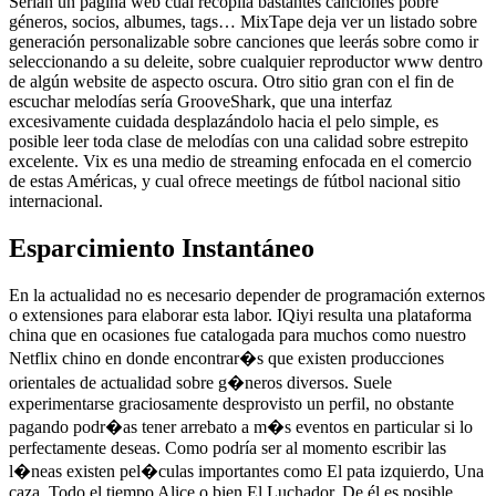
Serían un página web cual recopila bastantes canciones pobre
géneros, socios, albumes, tags… MixTape deja ver un listado sobre
generación personalizable sobre canciones que leerás sobre como ir
seleccionando a su deleite, sobre cualquier reproductor www dentro
de algún website de aspecto oscura.
Otro sitio gran con el fin de
escuchar melodías serí­a GrooveShark, que una interfaz
excesivamente cuidada desplazándolo hacia el pelo simple, es
posible leer toda clase de melodías con una calidad sobre estrepito
excelente. Vix es una medio de streaming enfocada en el comercio
de estas Américas, y cual ofrece meetings de fútbol nacional sitio
internacional.
Esparcimiento Instantáneo
En la actualidad no es necesario depender de programación externos
o extensiones para elaborar esta labor. IQiyi resulta una plataforma
china que en ocasiones fue catalogada para muchos como nuestro
Netflix chino en donde encontrar�s que existen producciones
orientales de actualidad sobre g�neros diversos. Suele
experimentarse graciosamente desprovisto un perfil, no obstante
pagando podr�as tener arrebato a m�s eventos en particular si lo
perfectamente deseas. Como podrí­a ser al momento escribir las
l�neas existen pel�culas importantes como El pata izquierdo, Una
caza, Todo el tiempo Alice o bien El Luchador. De él es posible