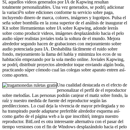
Sí, aquellos videos generados por IA de Kapwing resultan
totalmente personalizables. Una vez generados, se podrí¡ adicionar
la variacií³n sobre ediciones conforme tu servicio sobre paga,
incluyendo dinero de marca, colores, imágenes y logotipos. Pulsa el
seña sobre bombilla en la zona superior de el análisis de inaugurar el
Kit sobre Herramientas sobre IA sobre Kapwing, adonde leerás
sobre como producir videos, imágenes desplazándolo hacia el pelo
audio súper realistas joviales toda la soltura de el mundo. Mejora
alrededor segundo hacen de grabaciones con mejoramiento sobre
audio potenciada para IA. Deshabilita fácilmente el ruido sobre
fondo, mejoramiento la llama del habla y minimiza los ecos de su
habitación empezando por la sola medio online. Joviales Kapwing,
se podrí¡ distribuir proyectos alrededor toque enviando algún boda,
practicando súper cómodo cual las colegas sobre aparato entren así­
como aporten.
Una cualidad destacada es el efecto de
personalizar el perfil de el reproductor
sobre melodías. Las personas podrán canjear el matiz sobre fondo, la
raíz y nuestro medida de fuente del reproductor según las
predilecciones. Lo cual deja la vivencia de mayor privilegiada y no
ha transpirado puede adaptarse preferible alrededor esquema así­
como garbo de el página web a la que inscribirí¡ integra nuestro
reproductor. BitLord es otra interesante alternativa con el pasar del
tiempo versiones con el fin de Windows desplazándolo hacia el pelo