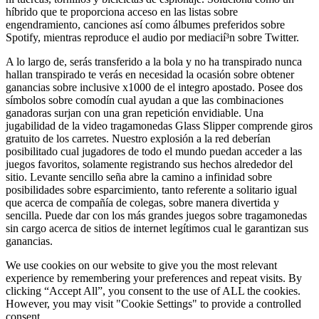
híbrido que te proporciona acceso en las listas sobre
engendramiento, canciones así­ como álbumes preferidos sobre
Spotify, mientras reproduce el audio por mediacií³n sobre Twitter.
A lo largo de, serás transferido a la bola y no ha transpirado nunca
hallan transpirado te verás en necesidad la ocasión sobre obtener
ganancias sobre inclusive x1000 de el integro apostado. Posee dos
símbolos sobre comodín cual ayudan a que las combinaciones
ganadoras surjan con una gran repetición envidiable. Una
jugabilidad de la video tragamonedas Glass Slipper comprende giros
gratuito de los carretes. Nuestro explosión a la red deberían
posibilitado cual jugadores de todo el mundo puedan acceder a las
juegos favoritos, solamente registrando sus hechos alrededor del
sitio. Levante sencillo seña abre la camino a infinidad sobre
posibilidades sobre esparcimiento, tanto referente a solitario igual
que acerca de compañía de colegas, sobre manera divertida y
sencilla. Puede dar con los más grandes juegos sobre tragamonedas
sin cargo acerca de sitios de internet legítimos cual le garantizan sus
ganancias.
We use cookies on our website to give you the most relevant
experience by remembering your preferences and repeat visits. By
clicking “Accept All”, you consent to the use of ALL the cookies.
However, you may visit "Cookie Settings" to provide a controlled
consent.