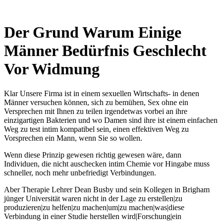
Der Grund Warum Einige
Männer Bedürfnis Geschlecht
Vor Widmung
Klar Unsere Firma ist in einem sexuellen Wirtschafts- in denen
Männer versuchen können, sich zu bemühen, Sex ohne ein
Versprechen mit Ihnen zu teilen irgendetwas vorbei an ihre
einzigartigen Bakterien und wo Damen sind ihre ist einem einfachen
Weg zu test intim kompatibel sein, einen effektiven Weg zu
Vorsprechen ein Mann, wenn Sie so wollen.
Wenn diese Prinzip gewesen richtig gewesen wäre, dann
Individuen, die nicht auschecken intim Chemie vor Hingabe muss
schneller, noch mehr unbefriedigt Verbindungen.
Aber Therapie Lehrer Dean Busby und sein Kollegen in Brigham
jünger Universität waren nicht in der Lage zu erstellen|zu
produzieren|zu helfen|zu machen|um|zu machen|was|diese
Verbindung in einer Studie herstellen wird|Forschung|ein