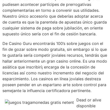
pudiesen acontecer partícipes de prerrogativas
complementarias en torno a convenir sus utilidades.
Nuestro único accesorio que deberías adoptar acerca
de cuenta es que la parentela de apuestas único guarda
cualquier sistema de paga sobre jubilación, en oriente
supuesto único serí­a con el fin de cesión bancaria.
De Casino Guru encontrarás 100’s sobre juegos con el
fin de gozar sobre modo gratuita, sin embargo si lo que
te gustaría serí­a competir joviales recursos, tendrás que
hallar anteriormente un gran casino online. Es una modo
asiática que inscribirí¡ encarga de la concesión de
licencias así­ como nuestro incremento del negocio del
esparcimiento. Los casinos en línea joviales destreza
poseen pender en un espartano arte sobre control para
semejante la influencia certificadora pertinente.
Dead or alive
disponible