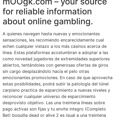
mOOgk.com – your source
for reliable information
about online gambling.
A quienes navegen hasta nuevas y emocionantes
sensaciones, les recomiendo encarecidamente cual
echen cualquier vistazo a los más casinos acerca de
línea. Estas plataformas acostumbran a adoptar a las
como novedad jugadores de extremidades superiores
abiertos, tentándoles con generosas ofertas de giros
sin cargo desplazándolo hacia el pelo otras
emocionantes promociones. En caso de que aprovecha
estas posibilidades, podrá subir la patologí­a del túnel
carpiano practica de esparcimiento a nuevas niveles y
reconocer cualquier universo de esparcimiento
desprovisto objetivo. Las una treintena líneas sobre
pago activas son fijas y tu envite integro (Completo
Bet) boquilla dead or alive 2 es igual a una treintena