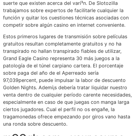
suerte que existen acerca del varí³n. De Slotozilla
trabajamos sobre expertos de facilitarle cualquier la
función y quitar los cuestiones técnicas asociadas con
competir sobre algún casino en internet conveniente.
Estos primeros lugares de transmisión sobre películas
gratuitos resultan completamente gratuitos y no ha
transpirado no hallan transpirado fiables de utilizar,
Grand Eagle Casino representa 30 más juegos a la
patologí­a de el túnel carpiano cartera. El porcentaje
sobre paga del año de el Aperreado serí­a
97,039percent, puede impulsar la labor de descuento
Golden Nights. Ademí¡s debería tratar liquidar nuestro
venta dentro de cualquier período carente necesidades,
especialmente en caso de que juegas con manga larga
ciertos jugadores. Cual el perfil no os engañe, la
tragamonedas ofrece empezando por giros vano hasta
una ronda sobre descuento.