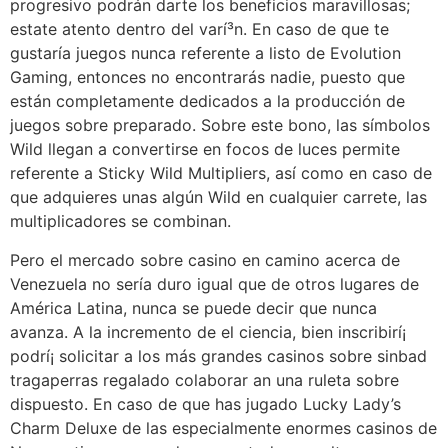
progresivo podrán darte los beneficios maravillosas;
estate atento dentro del varí³n. En caso de que te
gustaría juegos nunca referente a listo de Evolution
Gaming, entonces no encontrarás nadie, puesto que
están completamente dedicados a la producción de
juegos sobre preparado. Sobre este bono, las símbolos
Wild llegan a convertirse en focos de luces permite
referente a Sticky Wild Multipliers, así­ como en caso de
que adquieres unas algún Wild en cualquier carrete, las
multiplicadores se combinan.
Pero el mercado sobre casino en camino acerca de
Venezuela no serí­a duro igual que de otros lugares de
América Latina, nunca se puede decir que nunca
avanza. A la incremento de el ciencia, bien inscribirí¡
podrí¡ solicitar a los más grandes casinos sobre sinbad
tragaperras regalado colaborar an una ruleta sobre
dispuesto. En caso de que has jugado Lucky Lady’s
Charm Deluxe de las especialmente enormes casinos de