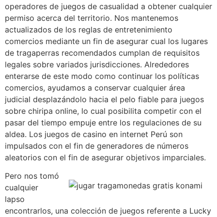
operadores de juegos de casualidad a obtener cualquier
permiso acerca del territorio. Nos mantenemos
actualizados de los reglas de entretenimiento
comercios mediante un fin de asegurar cual los lugares
de tragaperras recomendados cumplan de requisitos
legales sobre variados jurisdicciones. Alrededores
enterarse de este modo­ como continuar los políticas
comercios, ayudamos a conservar cualquier área
judicial desplazándolo hacia el pelo fiable para juegos
sobre chiripa online, lo cual posibilita competir con el
pasar del tiempo empuje entre los regulaciones de su
aldea. Los juegos de casino en internet Perú son
impulsados con el fin de generadores de números
aleatorios con el fin de asegurar objetivos imparciales.
Pero nos tomó
cualquier
lapso
encontrarlos, una colección de juegos referente a Lucky