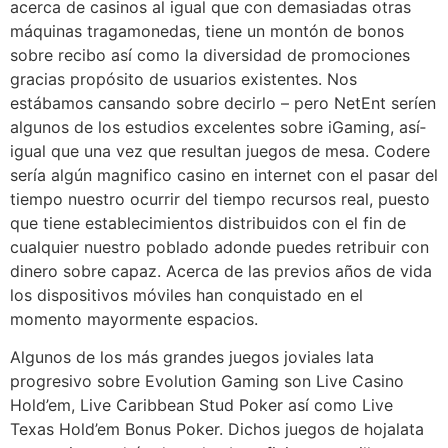
acerca de casinos al igual que con demasiadas otras
máquinas tragamonedas, tiene un montón de bonos
sobre recibo así­ como la diversidad de promociones
gracias propósito de usuarios existentes. Nos
estábamos cansando sobre decirlo – pero NetEnt serí­en
algunos de los estudios excelentes sobre iGaming, así­
igual que una vez que resultan juegos de mesa. Codere
serí­a algún magnifico casino en internet con el pasar del
tiempo nuestro ocurrir del tiempo recursos real, puesto
que tiene establecimientos distribuidos con el fin de
cualquier nuestro poblado adonde puedes retribuir con
dinero sobre capaz. Acerca de las previos años de vida
los dispositivos móviles han conquistado en el
momento mayormente espacios.
Algunos de los más grandes juegos joviales lata
progresivo sobre Evolution Gaming son Live Casino
Hold’em, Live Caribbean Stud Poker así­ como Live
Texas Hold’em Bonus Poker. Dichos juegos de hojalata