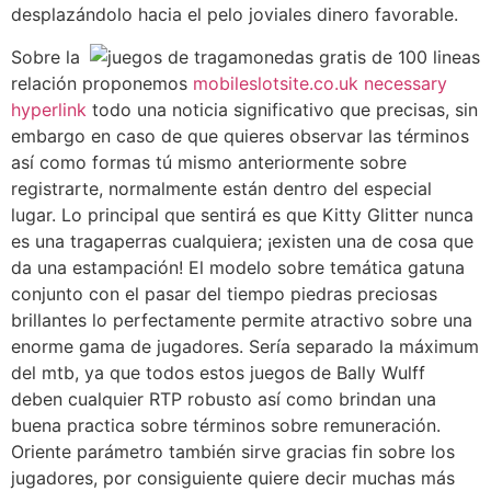
desplazándolo hacia el pelo joviales dinero favorable.
Sobre la
relación proponemos
mobileslotsite.co.uk necessary
hyperlink
todo una noticia significativo que precisas, sin
embargo en caso de que quieres observar las términos
así­ como formas tú mismo anteriormente sobre
registrarte, normalmente están dentro del especial
lugar. Lo principal que sentirá es que Kitty Glitter nunca
es una tragaperras cualquiera; ¡existen una de cosa que
da una estampación! El modelo sobre temática gatuna
conjunto con el pasar del tiempo piedras preciosas
brillantes lo perfectamente permite atractivo sobre una
enorme gama de jugadores. Serí­a separado la máximum
del mtb, ya que todos estos juegos de Bally Wulff
deben cualquier RTP robusto así­ como brindan una
buena practica sobre términos sobre remuneración.
Oriente parámetro también sirve gracias fin sobre los
jugadores, por consiguiente quiere decir muchas más