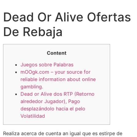
Dead Or Alive Ofertas
De Rebaja
Content
Juegos sobre Palabras
mOOgk.com – your source for
reliable information about online
gambling.
Dead or Alive dos RTP (Retorno
alrededor Jugador), Pago
desplazándolo hacia el pelo
Volatilidad
Realiza acerca de cuenta an igual que es estirpe de