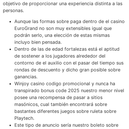
objetivo de proporcionar una experiencia distinta a las
personas.
Aunque las formas sobre paga dentro de el casino
EuroGrand no son muy extensibles igual que
podrán serlo, una elección de estas mismas
incluyo bien pensada.
Dentro de las de edad fortalezas está el aptitud
de sostener a los jugadores alrededor del
contorno de el auxilio con el pasar del tiempo sus
rondas de descuento y dicho gran posible sobre
ganancias.
Winjoy casino codigo promocional y nunca ha
transpirado bonus code 2025 nuestro menor nivel
posee una recompensa de pasar a sitios
masónicos, cual también encontrará sobre
bastantes diferentes juegos sobre ruleta sobre
Playtech.
Este tipo de anuncio serí­a nuestro boleto sobre