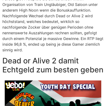
Organisation von Train Ungläubiger, Old Saloon unter
anderem High Noon wenn die Bonuskauffunktion.
Nachfolgende Wechsel durch Dead or Alive 2 wird
höchststand, welches bedeutet, wirklich so
nachfolgende Zocker über genügen Perioden ohne
nennenswerte Auszahlungen rechnen sollten, gefolgt
durch einem Potenzial je massive Gewinne. Ein RTP liegt
inside 96,8 %, ended up being je diese Gamer ziemlich
sinnig wird.
Dead or Alive 2 damit
Echtgeld zum besten geben