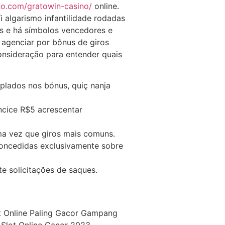
ino.com/gratowin-casino/
online.
i algarismo infantilidade rodadas
ots e há símbolos vencedores e
agenciar por bônus de giros
onsideração para entender quais
mplados nos bónus, quiç nanja
ncice R$5 acrescentar
ma vez que giros mais comuns.
 concedidas exclusivamente sobre
e solicitações de saques.
lot Online Paling Gacor Gampang