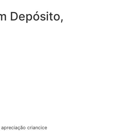
m Depósito,
 apreciação criancice