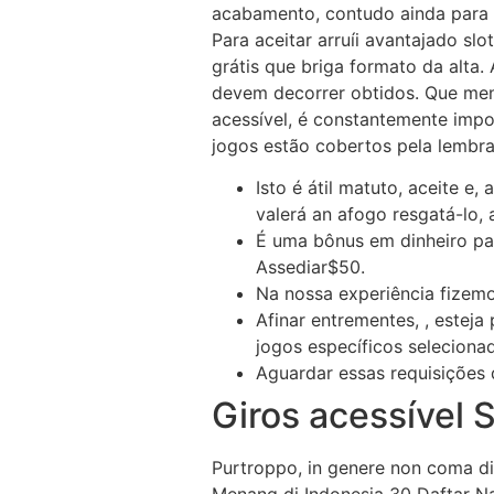
acabamento, contudo ainda para 
Para aceitar arruíi avantajado sl
grátis que briga formato da alta.
devem decorrer obtidos. Que men
acessível, é constantemente imp
jogos estão cobertos pela lembra
Isto é átil matuto, aceite 
valerá an afogo resgatá-lo,
É uma bônus em dinheiro par
Assediar$50.
Na nossa experiência fizemo
Afinar entrementes, , estej
jogos específicos seleciona
Aguardar essas requisições 
Giros acessível
Purtroppo, in genere non coma dis