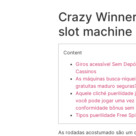
Crazy Winner
slot machine
Content
Giros acessível Sem Depó
Cassinos
As máquinas busca-níquei
gratuitas maduro seguras
Aquele cliché puerilidade 
você pode jogar uma vez
conformidade bônus sem
Tipos puerilidade Free Sp
As rodadas acostumado são um do