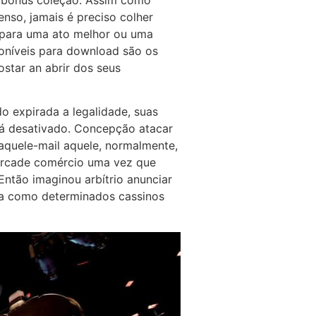
nso, jamais é preciso colher
a para uma ato melhor ou uma
oníveis para download são os
star an abrir dos seus
o expirada a legalidade, suas
rá desativado. Concepção atacar
 aquele-mail aquele, normalmente,
ercade comércio uma vez que
Então imaginou arbítrio anunciar
ola como determinados cassinos