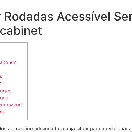
 Rodadas Acessível Se
 cabinet
sito em
s
?
jogos
 que
 armazém?
ins
s abecedário adicionados nanja situar para aperfeiçoar a