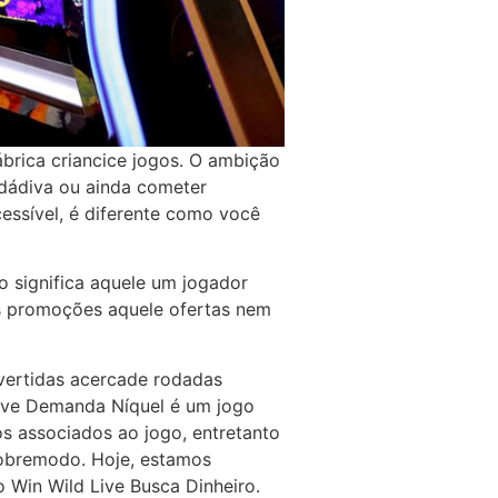
brica criancice jogos. O ambição
 dádiva ou ainda cometer
essível, é diferente como você
 significa aquele um jogador
s promoções aquele ofertas nem
vertidas acercade rodadas
Live Demanda Níquel é um jogo
cos associados ao jogo, entretanto
sobremodo. Hoje, estamos
Win Wild Live Busca Dinheiro.