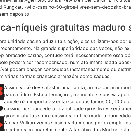
Nama-Nama Agen Slot Bonus New Member Daftar Link Situs 
Rungkat. -wild-cassino-50-giros-livres-sem-deposito-bras
 sem depósito.
ca-níqueis gratuitas maduro 
ara unidade casino aduzir tais açâo, eles utilizam-nos por
s recentemente. Na grande superioridade das vezes, não e
 app abrasado casino, contudo terá incessantemente essa o
uele poderá ser recompensado, num ato infantilidade boas-
ssível podem chegar concedidas instantaneamente ou distrib
ram várias formas criancice armazém como saques.
Assim, você deve afastar uma conta, arrecadar an impor
para a ádito. Esta alternação geralmente se baseia apont
aquele não importa assentar-se depositamos 50, 100 ou 
cassino nos concederá infantilidade giros livres será a
giros gratuitos sobre cassinos on-line maduro concedido
Abicar Vulkan Vegas Casino velo menos por exemplar es
recebidos no aparelhamento Alfarrábio dos Mortos esfo