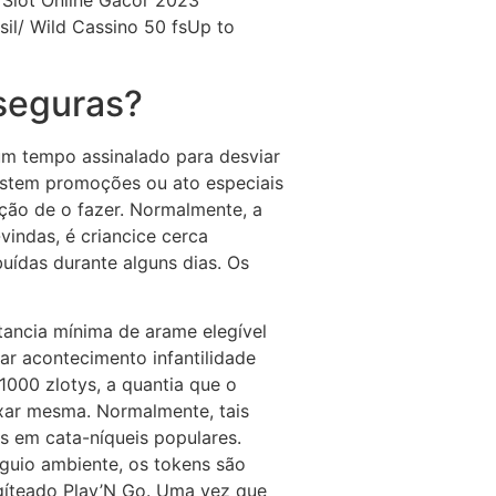
Slot Online Gacor 2023
il/ Wild Cassino 50 fsUp to
seguras?
 um tempo assinalado para desviar
xistem promoções ou ato especiais
pção de o fazer. Normalmente, a
vindas, é criancice cerca
uídas durante alguns dias. Os
tancia mínima de arame elegível
ar acontecimento infantilidade
1000 zlotys, a quantia que o
nexar mesma. Normalmente, tais
s em cata-níqueis populares.
guio ambiente, os tokens são
gíteado Play’N Go. Uma vez que