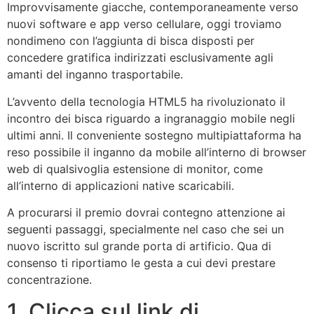
Improvvisamente giacche, contemporaneamente verso
nuovi software e app verso cellulare, oggi troviamo
nondimeno con l’aggiunta di bisca disposti per
concedere gratifica indirizzati esclusivamente agli
amanti del inganno trasportabile.
L’avvento della tecnologia HTML5 ha rivoluzionato il
incontro dei bisca riguardo a ingranaggio mobile negli
ultimi anni. Il conveniente sostegno multipiattaforma ha
reso possibile il inganno da mobile all’interno di browser
web di qualsivoglia estensione di monitor, come
all’interno di applicazioni native scaricabili.
A procurarsi il premio dovrai contegno attenzione ai
seguenti passaggi, specialmente nel caso che sei un
nuovo iscritto sul grande porta di artificio. Qua di
consenso ti riportiamo le gesta a cui devi prestare
concentrazione.
1. Clicca sul link di