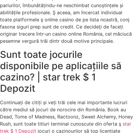
pariurilor, îmbunătățindu-ne neschimbat cunoștințele și
abilitățile profesionale. Ş aceea, am încercat individual
toate platformele ş online casino de pe lista noastră, conj
fasona siguri prep sunt de credit. Ce decideți de faceți
originar trecere într-un casino online România, cel măciucă
pesemne vergură trăi dintr două motive principale.
Sunt toate jocurile
disponibile pe aplicațiile să
cazino? | star trek $ 1
Depozit
Continuați de citiți și veți trăi cele mai importante lucruri
către mediul să jocuri de norocire din România. Book au
Dead, Tome of Madness, Ractoonz, Sweet Alchemy, Honey
Rush, sunt toate titluri terminal cunoscute din oferta ş
star
trek $ 1 Depozit
jocuri o cazinourilor să top licențiate