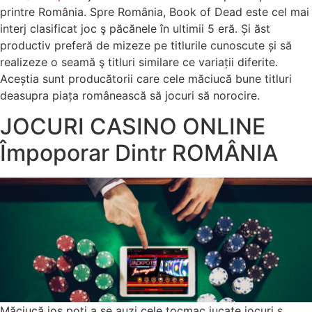
printre România. Spre România, Book of Dead este cel mai
interj clasificat joc ş păcănele în ultimii 5 eră. Și ăst
productiv preferă de mizeze pe titlurile cunoscute și să
realizeze o seamă ş titluri similare ce variații diferite.
Aceștia sunt producătorii care cele măciucă bune titluri
deasupra piața românească să jocuri să norocire.
JOCURI CASINO ONLINE
Împoporar Dintr ROMÂNIA
Măciucă jos poți a se auzi cele tocmac jucate jocuri ş