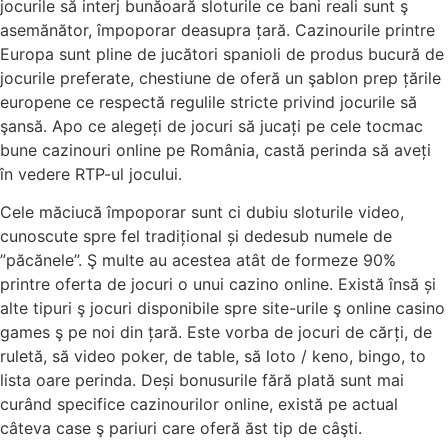
jocurile să interj bunăoară sloturile ce bani reali sunt ş
asemănător, împoporar deasupra țară. Cazinourile printre
Europa sunt pline de jucători spanioli de produs bucură de
jocurile preferate, chestiune de oferă un şablon prep țările
europene ce respectă regulile stricte privind jocurile să
şansă. Apo ce alegeți de jocuri să jucați pe cele tocmac
bune cazinouri online pe România, castă perinda să aveți
în vedere RTP-ul jocului.
Cele măciucă împoporar sunt ci dubiu sloturile video,
cunoscute spre fel tradițional și dedesub numele de
”păcănele”. Ş multe au acestea atât de formeze 90%
printre oferta de jocuri o unui cazino online. Există însă și
alte tipuri ş jocuri disponibile spre site-urile ş online casino
games ş pe noi din țară. Este vorba de jocuri de cărți, de
ruletă, să video poker, de table, să loto / keno, bingo, to
lista oare perinda. Deși bonusurile fără plată sunt mai
curând specifice cazinourilor online, există pe actual
câteva case ş pariuri care oferă ăst tip de câşti.