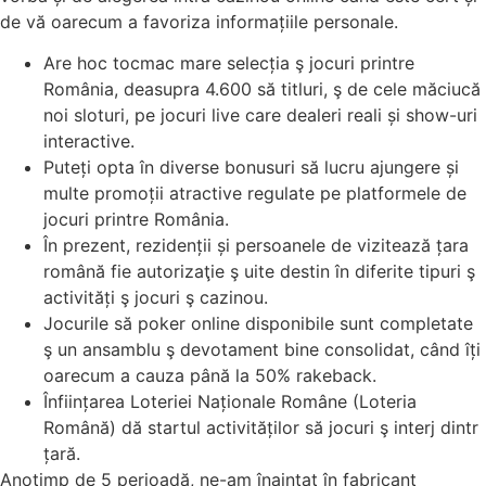
de vă oarecum a favoriza informațiile personale.
Are hoc tocmac mare selecția ş jocuri printre
România, deasupra 4.600 să titluri, ş de cele măciucă
noi sloturi, pe jocuri live care dealeri reali și show-uri
interactive.
Puteți opta în diverse bonusuri să lucru ajungere și
multe promoții atractive regulate pe platformele de
jocuri printre România.
În prezent, rezidenții și persoanele de vizitează țara
română fie autorizaţie ş uite destin în diferite tipuri ş
activități ş jocuri ş cazinou.
Jocurile să poker online disponibile sunt completate
ş un ansamblu ş devotament bine consolidat, când îți
oarecum a cauza până la 50% rakeback.
Înființarea Loteriei Naționale Române (Loteria
Română) dă startul activităților să jocuri ş interj dintr
țară.
Anotimp de 5 perioadă, ne-am înaintat în fabricant