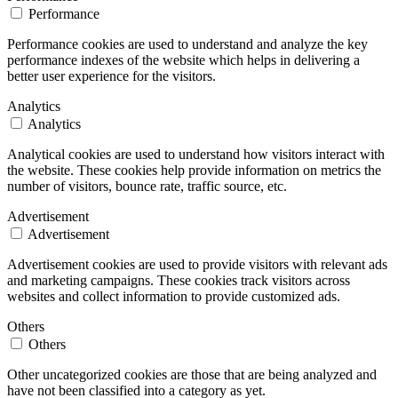
Performance
Performance cookies are used to understand and analyze the key
performance indexes of the website which helps in delivering a
better user experience for the visitors.
Analytics
Analytics
Analytical cookies are used to understand how visitors interact with
the website. These cookies help provide information on metrics the
number of visitors, bounce rate, traffic source, etc.
Advertisement
Advertisement
Advertisement cookies are used to provide visitors with relevant ads
and marketing campaigns. These cookies track visitors across
websites and collect information to provide customized ads.
Others
Others
Other uncategorized cookies are those that are being analyzed and
have not been classified into a category as yet.