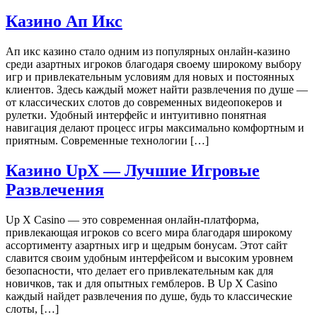
Казино Ап Икс
Ап икс казино стало одним из популярных онлайн-казино
среди азартных игроков благодаря своему широкому выбору
игр и привлекательным условиям для новых и постоянных
клиентов. Здесь каждый может найти развлечения по душе —
от классических слотов до современных видеопокеров и
рулетки. Удобный интерфейс и интуитивно понятная
навигация делают процесс игры максимально комфортным и
приятным. Современные технологии […]
Казино UpX — Лучшие Игровые
Развлечения
Up X Casino — это современная онлайн-платформа,
привлекающая игроков со всего мира благодаря широкому
ассортименту азартных игр и щедрым бонусам. Этот сайт
славится своим удобным интерфейсом и высоким уровнем
безопасности, что делает его привлекательным как для
новичков, так и для опытных гемблеров. В Up X Casino
каждый найдет развлечения по душе, будь то классические
слоты, […]