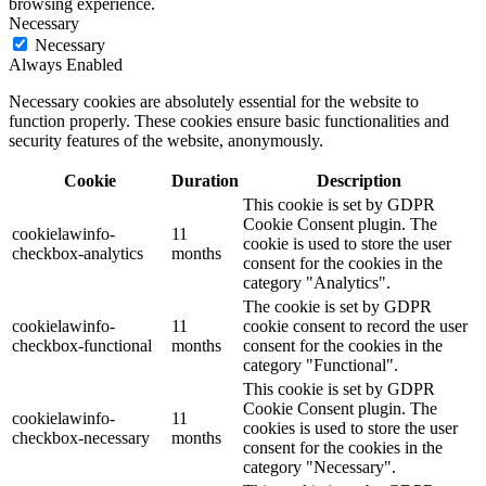
browsing experience.
Necessary
Necessary
Always Enabled
Necessary cookies are absolutely essential for the website to
function properly. These cookies ensure basic functionalities and
security features of the website, anonymously.
Cookie
Duration
Description
This cookie is set by GDPR
Cookie Consent plugin. The
cookielawinfo-
11
cookie is used to store the user
checkbox-analytics
months
consent for the cookies in the
category "Analytics".
The cookie is set by GDPR
cookielawinfo-
11
cookie consent to record the user
checkbox-functional
months
consent for the cookies in the
category "Functional".
This cookie is set by GDPR
Cookie Consent plugin. The
cookielawinfo-
11
cookies is used to store the user
checkbox-necessary
months
consent for the cookies in the
category "Necessary".