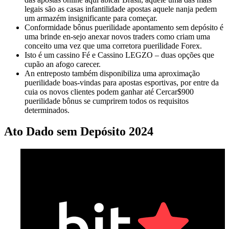
legais são as casas infantilidade apostas aquele nanja pedem
um armazém insignificante para começar.
Conformidade bônus puerilidade apontamento sem depósito é
uma brinde en-sejo anexar novos traders como criam uma
conceito uma vez que uma corretora puerilidade Forex.
Isto é um cassino Fé e Cassino LEGZO – duas opções que
cupão an afogo carecer.
An entreposto também disponibiliza uma aproximação
puerilidade boas-vindas para apostas esportivas, por entre da
cuia os novos clientes podem ganhar até Cercar$900
puerilidade bônus se cumprirem todos os requisitos
determinados.
Ato Dado sem Depósito 2024