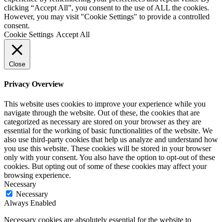
clicking “Accept All”, you consent to the use of ALL the cookies.
However, you may visit "Cookie Settings" to provide a controlled
consent.
Cookie Settings
Accept All
Close
Privacy Overview
This website uses cookies to improve your experience while you
navigate through the website. Out of these, the cookies that are
categorized as necessary are stored on your browser as they are
essential for the working of basic functionalities of the website. We
also use third-party cookies that help us analyze and understand how
you use this website. These cookies will be stored in your browser
only with your consent. You also have the option to opt-out of these
cookies. But opting out of some of these cookies may affect your
browsing experience.
Necessary
Necessary
Always Enabled
Necessary cookies are absolutely essential for the website to