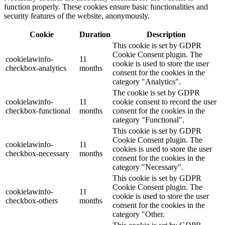
function properly. These cookies ensure basic functionalities and
security features of the website, anonymously.
Cookie
Duration
Description
This cookie is set by GDPR
Cookie Consent plugin. The
cookielawinfo-
11
cookie is used to store the user
checkbox-analytics
months
consent for the cookies in the
category "Analytics".
The cookie is set by GDPR
cookielawinfo-
11
cookie consent to record the user
checkbox-functional
months
consent for the cookies in the
category "Functional".
This cookie is set by GDPR
Cookie Consent plugin. The
cookielawinfo-
11
cookies is used to store the user
checkbox-necessary
months
consent for the cookies in the
category "Necessary".
This cookie is set by GDPR
Cookie Consent plugin. The
cookielawinfo-
11
cookie is used to store the user
checkbox-others
months
consent for the cookies in the
category "Other.