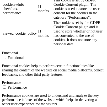
This cookie is set by GDPR
cookielawinfo-
Cookie Consent plugin. The
11
checkbox-
cookie is used to store the user
months
performance
consent for the cookies in the
category "Performance".
The cookie is set by the GDPR
Cookie Consent plugin and is
11
used to store whether or not user
viewed_cookie_policy
months
has consented to the use of
cookies. It does not store any
personal data.
Functional
Functional
Functional cookies help to perform certain functionalities like
sharing the content of the website on social media platforms, collect
feedbacks, and other third-party features.
Performance
Performance
Performance cookies are used to understand and analyze the key
performance indexes of the website which helps in delivering a
better user experience for the visitors.