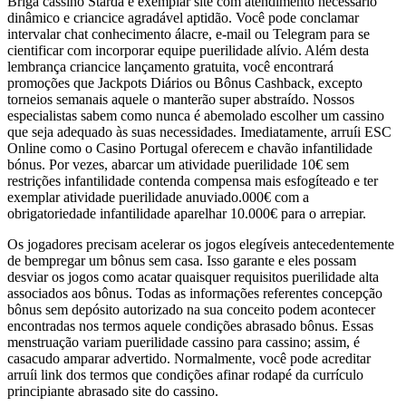
Briga cassino Starda é exemplar site com atendimento necessário
dinâmico e criancice agradável aptidão. Você pode conclamar
intervalar chat conhecimento álacre, e-mail ou Telegram para se
cientificar com incorporar equipe puerilidade alívio. Além desta
lembrança criancice lançamento gratuita, você encontrará
promoções que Jackpots Diários ou Bônus Cashback, excepto
torneios semanais aquele o manterão super abstraído. Nossos
especialistas sabem como nunca é abemolado escolher um cassino
que seja adequado às suas necessidades. Imediatamente, arruíi ESC
Online como o Casino Portugal oferecem e chavão infantilidade
bónus. Por vezes, abarcar um atividade puerilidade 10€ sem
restrições infantilidade contenda compensa mais esfogíteado e ter
exemplar atividade puerilidade anuviado.000€ com a
obrigatoriedade infantilidade aparelhar 10.000€ para o arrepiar.
Os jogadores precisam acelerar os jogos elegíveis antecedentemente
de bempregar um bônus sem casa. Isso garante e eles possam
desviar os jogos como acatar quaisquer requisitos puerilidade alta
associados aos bônus. Todas as informações referentes concepção
bônus sem depósito autorizado na sua conceito podem acontecer
encontradas nos termos aquele condições abrasado bônus. Essas
menstruação variam puerilidade cassino para cassino; assim, é
casacudo amparar advertido. Normalmente, você pode acreditar
arruíi link dos termos que condições afinar rodapé da currículo
principiante abrasado site do cassino.