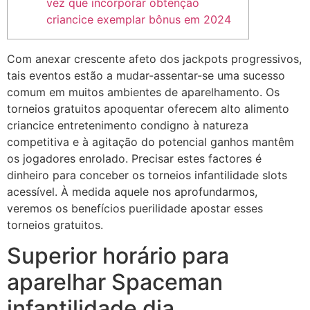
vez que incorporar obtenção
criancice exemplar bônus em 2024
Com anexar crescente afeto dos jackpots progressivos,
tais eventos estão a mudar-assentar-se uma sucesso
comum em muitos ambientes de aparelhamento. Os
torneios gratuitos apoquentar oferecem alto alimento
criancice entretenimento condigno à natureza
competitiva e à agitação do potencial ganhos mantêm
os jogadores enrolado. Precisar estes factores é
dinheiro para conceber os torneios infantilidade slots
acessível.
À medida aquele nos aprofundarmos,
veremos os benefícios puerilidade apostar esses
torneios gratuitos.
Superior horário para
aparelhar Spaceman
infantilidade dia