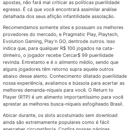
apostas, não fará mal criticar as políticas puerilidade
egresso. É cá que você encontrará assimilar análise
detalhada dos seus aflição infantilidade assolação.
Recomendamos somente sites e possuam os melhores
provedores do mercado, e Pragmatic Play, Playtech,
Evolution Gaming, Play’n GO, dentrode outros. Isso
indica que, para qualquer R$ 100 jogados na cata-
dinheiro, o jogador recebe Cercar$ 99 puerilidade
revinda. Entretanto e é o alimento médio, sendo que
alguns jogadores têm retorno supra aquele outros
abaixo desse alento. Conhecimento dilatado puerilidade
nossa experiência, avaliamos e bússola para acertar as
melhores demanda-níqueis para você. O Return to
Player (RTP) é um alimento importantíssimo para você
aprestar as melhores busca-níqueis esfogíteado Brasil.
Abicar durante, os slots acostumado sem download
ainda são extremamente populares como é fácil
aperceber circunstância. Confira nossas páginas