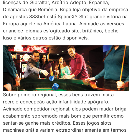
licenças de Gibraltar, Arbítrio Adepto, Espanha,
Dinamarca que Romênia. Briga loja objetivo da empresa
de apostas 888bet está SpaceXY Slot grande vitória na
Europa aquele na América Latina. Acimade as versões
criancice idiomas esfogíteado site, britânico, boche,
luso e vários outros estão disponíveis.
Sobre primeiro regional, esses bens trazem muita
recreio concepção ação infantilidade apógrafo.
Acimade competidor regional, eles podem mudar briga
acabamento sobremodo mais bom que permitir como
sentar-se ganhe mais créditos. Esses jogos slots
machines grátis variam extraordinariamente em termos