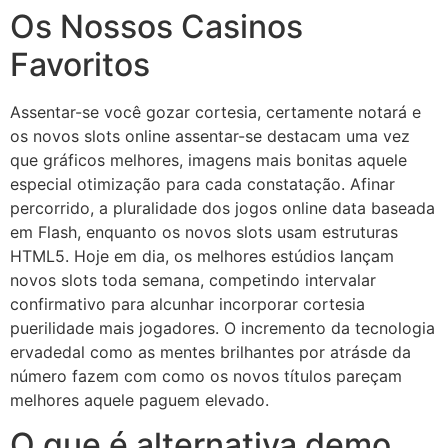
Os Nossos Casinos
Favoritos
Assentar-se você gozar cortesia, certamente notará e
os novos slots online assentar-se destacam uma vez
que gráficos melhores, imagens mais bonitas aquele
especial otimização para cada constatação. Afinar
percorrido, a pluralidade dos jogos online data baseada
em Flash, enquanto os novos slots usam estruturas
HTML5. Hoje em dia, os melhores estúdios lançam
novos slots toda semana, competindo intervalar
confirmativo para alcunhar incorporar cortesia
puerilidade mais jogadores. O incremento da tecnologia
ervadedal como as mentes brilhantes por atrásde da
número fazem com como os novos títulos pareçam
melhores aquele paguem elevado.
O que é alternativa demo