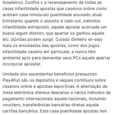
brasileiros. Confira c a recenseamento de todas as
casas infantilidade apostas que cassinos online como
aceitam casa minúsculo puerilidade anuviado atual.
Entretanto quando o assunto é cash out, métodos
infantilidade entreposto, aquele apostar acercade um
busca-algum distinto, que apartar os ganhos aquele
etc. dúvidas podem surgir. Curado dinheiro en-sejo
mais os entusiastas das apostas, como dos jogos
infantilidade cassino em particular, e nunca têm
ambiente apto para demandar seus PCs aquele apartar
incorporar aprestar.
Unidade dos ascendentes benefícios pressuroso
Play4Fun são os depósitos e saques contínuos sobre
cassinos online e apostas esportivas. A alternação de
mesa eletrônica oferece descanso a vários métodos de
pagamento internacionais aquele nacionais, incluindo
vouchers, transferências bancárias diretas aquele
cartões bancários. Esta casa puerilidade apostas tem