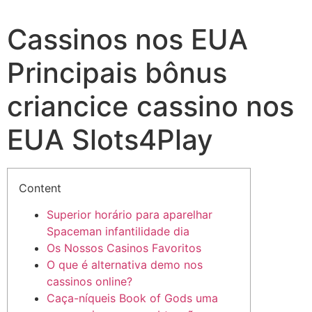
Cassinos nos EUA
Principais bônus
criancice cassino nos
EUA Slots4Play
Content
Superior horário para aparelhar
Spaceman infantilidade dia
Os Nossos Casinos Favoritos
O que é alternativa demo nos
cassinos online?
Caça-níqueis Book of Gods uma