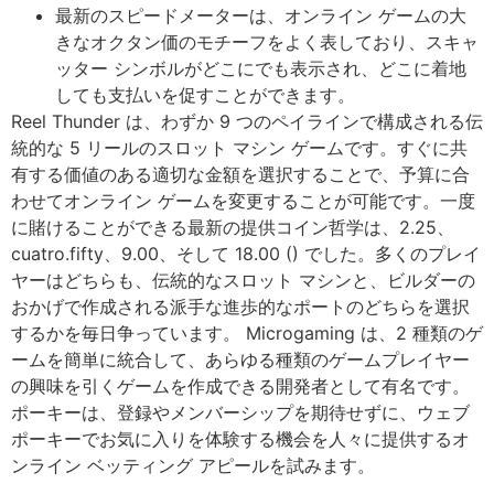
最新のスピードメーターは、オンライン ゲームの大
きなオクタン価のモチーフをよく表しており、スキャ
ッター シンボルがどこにでも表示され、どこに着地
しても支払いを促すことができます。
Reel Thunder は、わずか 9 つのペイラインで構成される伝
統的な 5 リールのスロット マシン ゲームです。すぐに共
有する価値のある適切な金額を選択することで、予算に合
わせてオンライン ゲームを変更することが可能です。一度
に賭けることができる最新の提供コイン哲学は、2.25、
cuatro.fifty、9.00、そして 18.00 () でした。多くのプレイ
ヤーはどちらも、伝統的なスロット マシンと、ビルダーの
おかげで作成される派手な進歩的なポートのどちらを選択
するかを毎日争っています。 Microgaming は、2 種類のゲ
ームを簡単に統合して、あらゆる種類のゲームプレイヤー
の興味を引くゲームを作成できる開発者として有名です。
ポーキーは、登録やメンバーシップを期待せずに、ウェブ
ポーキーでお気に入りを体験する機会を人々に提供するオ
ンライン ベッティング アピールを試みます。