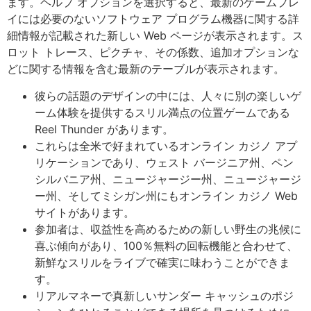
ます。ヘルプ オプションを選択すると、最新のゲームプレ
イには必要のないソフトウェア プログラム機器に関する詳
細情報が記載された新しい Web ページが表示されます。ス
ロット トレース、ピクチャ、その係数、追加オプションな
どに関する情報を含む最新のテーブルが表示されます。
彼らの話題のデザインの中には、人々に別の楽しいゲ
ーム体験を提供するスリル満点の位置ゲームである
Reel Thunder があります。
これらは全米で好まれているオンライン カジノ アプ
リケーションであり、ウェスト バージニア州、ペン
シルバニア州、ニュージャージー州、ニュージャージ
ー州、そしてミシガン州にもオンライン カジノ Web
サイトがあります。
参加者は、収益性を高めるための新しい野生の兆候に
喜ぶ傾向があり、100％無料の回転機能と合わせて、
新鮮なスリルをライブで確実に味わうことができま
す。
リアルマネーで真新しいサンダー キャッシュのポジ