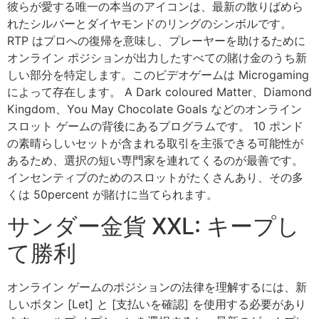
彼らが愛する唯一の本当のアイコンは、最新の散りばめら
れたシルバーとダイヤモンドのリングのシンボルです。
RTP はプロへの復帰を意味し、プレーヤーを助けるために
オンライン ポジションが出力したすべての賭け金のうち新
しい部分を特定します。このビデオゲームは Microgaming
によって存在します。 A Dark coloured Matter、Diamond
Kingdom、You May Chocolate Goals などのオンライン
スロット ゲームの背後にあるプログラムです。
10 ポンド
の素晴らしいセットが含まれる取引を主張できる可能性が
あるため、選択の短い専門家を連れてくるのが最善です。
インセンティブのためのスロットがたくさんあり、その多
くは 50percent が賭けに当てられます。
サンダー金貨 XXL: キープし
て勝利
オンライン ゲームのポジションの法律を理解するには、新
しいボタン [Let] と [支払いを確認] を使用する必要があり