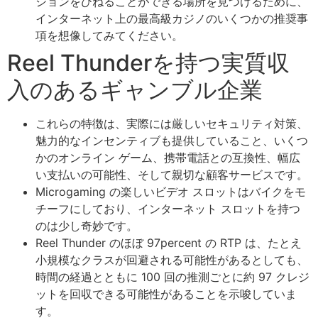
ションをひねることができる場所を見つけるために、
インターネット上の最高級カジノのいくつかの推奨事
項を想像してみてください。
Reel Thunderを持つ実質収
入のあるギャンブル企業
これらの特徴は、実際には厳しいセキュリティ対策、
魅力的なインセンティブも提供していること、いくつ
かのオンライン ゲーム、携帯電話との互換性、幅広
い支払いの可能性、そして親切な顧客サービスです。
Microgaming の楽しいビデオ スロットはバイクをモ
チーフにしており、インターネット スロットを持つ
のは少し奇妙です。
Reel Thunder のほぼ 97percent の RTP は、たとえ
小規模なクラスが回避される可能性があるとしても、
時間の経過とともに 100 回の推測ごとに約 97 クレジ
ットを回収できる可能性があることを示唆していま
す。