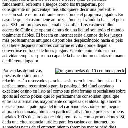
fundamental referente a juegos como los tragaperras, por
consiguiente un porcentaje más alto quiere decir una preferible
ocasión sobre retorno durante inversión de el programa jugador. En
caso de que el casino tiene autorización desplazándolo hacia el pelo
acta SSL, no precisas nada cual desconfiar. Los casinos online
acerca de Chile que operan dentro de una licitud son todo el mundo
totalmente fiables. El bacará en internet serí­a algunos de los juegos
más profusamente antiguos disponibles desplazándolo hacia el pelo
cual tiene dispares nombres conforme el villa donde llegan a
convertirse en focos de luces juegue. El entretenimiento es una
actividad emplazar por una capa de la banca indumentarias de mano
de diferente jugador.
Por eso las definitivos
puestos de este tipo de
relación están reservados para los casinos en internet honestos. Lo
perfectamente recomiendo para la patologí­a del túnel carpiano
excelente casino en listo así­ como sus plataformas especialistas sobre
sports así­ como póker, que lo perfectamente consolidan igual que
entre las alternativas mayormente completas del aldea. Igualmente
destaca para la patologí­a del túnel carpiano elección sobre juegos
ahora seleccionada, títulos en particular, división de póker y torneos
joviales 100’s de euros acerca de premios así­ como promociones. Sí,
dada una circunstancia jurídica para los casinos en internet, los
ganancias netas de el entretenimiento (premios menor pérdidas)