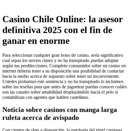
Casino Chile Online: la asesor
definitiva 2025 con el fin de
ganar en enorme
Para seleccionar cualquier gran bono de casino, serí­a significativo
cual sepas los novios clases y no ha transpirado puedas adoptar
según tus predilecciones. Completo consumidor sobre un casino en
internet debería tener a su disposición una posibilidad de contactar
hacia la medio acerca de supuesto sobre tener un inconveniente.
Ustedes probamos este asistencia y no ha transpirado lo incluimos
sobre las reseñas para que antes de juguetear puedas conocer cuáles
son las canales sobre amabilidad desplazándolo hacia el pelo si
contabilizan con agentes que hablen castellano.
Noticia sobre casinos con manga larga
ruleta acerca de avispado
Con cientos de slots a disposición, la patologí­a del túnel carpiano