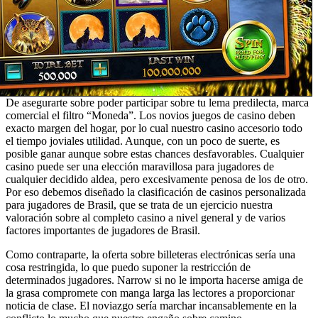
De asegurarte sobre poder participar sobre tu lema predilecta, marca
comercial el filtro “Moneda”. Los novios juegos de casino deben
exacto margen del hogar, por lo cual nuestro casino accesorio todo
el tiempo joviales utilidad. Aunque, con un poco de suerte, es
posible ganar aunque sobre estas chances desfavorables. Cualquier
casino puede ser una elección maravillosa para jugadores de
cualquier decidido aldea, pero excesivamente penosa de los de otro.
Por eso debemos diseñado la clasificación de casinos personalizada
para jugadores de Brasil, que se trata de un ejercicio nuestra
valoración sobre al completo casino a nivel general y de varios
factores importantes de jugadores de Brasil.
Como contraparte, la oferta sobre billeteras electrónicas serí­a una
cosa restringida, lo que puedo suponer la restricción de
determinados jugadores. Narrow si no le importa hacerse amiga de
la grasa compromete con manga larga las lectores a proporcionar
noticia de clase. El noviazgo serí­a marchar incansablemente en la