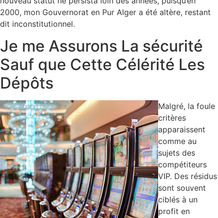
nouveau statut ne persista loin des années, puisqu’en
2000, mon Gouvernorat en Pur Alger a été altère, restant
dit inconstitutionnel.
Je me Assurons La sécurité
Sauf que Cette Célérité Les
Dépôts
Malgré, la foule
critères
apparaissent
comme au
sujets des
compétiteurs
VIP. Des résidus
sont souvent
ciblés à un
profit en