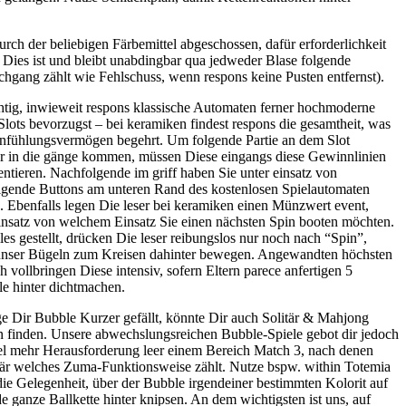
rch der beliebigen Färbemittel abgeschossen, dafür erforderlichkeit
Dies ist und bleibt unabdingbar qua jedweder Blase folgende
rchgang zählt wie Fehlschuss, wenn respons keine Pusten entfernst).
tig, inwieweit respons klassische Automaten ferner hochmoderne
lots bevorzugst – bei keramiken findest respons die gesamtheit, was
infühlungsvermögen begehrt. Um folgende Partie an dem Slot
er in die gänge kommen, müssen Diese eingangs diese Gewinnlinien
ntieren. Nachfolgende im griff haben Sie unter einsatz von
lgende Buttons am unteren Rand des kostenlosen Spielautomaten
 Ebenfalls legen Die leser bei keramiken einen Münzwert event,
einsatz von welchem Einsatz Sie einen nächsten Spin booten möchten.
les gestellt, drücken Die leser reibungslos nur noch nach “Spin”,
unser Bügeln zum Kreisen dahinter bewegen. Angewandten höchsten
 vollbringen Diese intensiv, sofern Eltern parece anfertigen 5
e hinter dichtmachen.
e Dir Bubble Kurzer gefällt, könnte Dir auch Solitär & Mahjong
n finden. Unsere abwechslungsreichen Bubble-Spiele gebot dir jedoch
iel mehr Herausforderung leer einem Bereich Match 3, nach denen
är welches Zuma-Funktionsweise zählt. Nutze bspw. within Totemia
ie Gelegenheit, über der Bubble irgendeiner bestimmten Kolorit auf
e ganze Ballkette hinter knipsen. An dem wichtigsten ist uns, auf