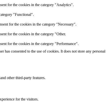
ent for the cookies in the category "Analytics".
category "Functional".
nsent for the cookies in the category "Necessary".
ent for the cookies in the category "Other.
sent for the cookies in the category "Performance".
r has consented to the use of cookies. It does not store any personal
and other third-party features.
perience for the visitors.