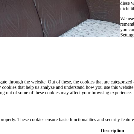
diese w
nicht ü
We use 
remembe
you co
Setting
e through the website. Out of these, the cookies that are categorized a
rty cookies that help us analyze and understand how you use this websit
ting out of some of these cookies may affect your browsing experience.
 properly. These cookies ensure basic functionalities and security featu
Description