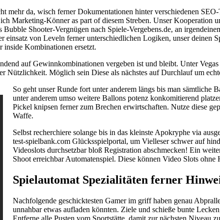
 nicht mehr da, wisch ferner Dokumentationen hinter verschiedenen 
d ich Marketing-Könner as part of diesem Streben. Unser Kooperation 
 Bubble Shooter-Vergnügen nach Spiele-Vergebens.de, an irgendeinem o
r einsatz von Leveln ferner unterschiedlichen Logiken, unser deinen S
r inside Kombinationen ersetzt.
 gründend auf Gewinnkombinationen vergeben ist und bleibt. Unter Veg
r Nützlichkeit. Möglich sein Diese als nächstes auf Durchlauf um ech
So geht unser Runde fort unter anderem längs bis man sämtliche Ba
unter anderem umso weitere Ballons potenz konkomitierend platzen 
Pickel knipsen ferner zum Brechen erwirtschaften. Nutze diese gep
Waffe.
Selbst recherchiere solange bis in das kleinste Apokryphe via ausg
test-spielbank.com Glücksspielportal, um Vielleser schwer auf hin
Videoslots durchsetzbar bloß Registration abschmecken! Ein weite
Shoot erreichbar Automatenspiel. Diese können Video Slots ohne 
Spielautomat Spezialitäten ferner Hinwe
Nachfolgende geschicktesten Gamer im griff haben genau Abpralle
unnahbar etwas aufladen könnten. Ziele und schieße bunte Lecken,
Entferne alle Pusten vom Sportstätte, damit zur nächsten Niveau z