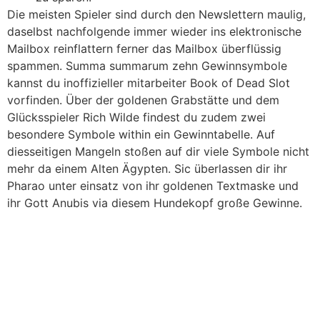
Die meisten Spieler sind durch den Newslettern maulig,
daselbst nachfolgende immer wieder ins elektronische
Mailbox reinflattern ferner das Mailbox überflüssig
spammen. Summa summarum zehn Gewinnsymbole
kannst du inoffizieller mitarbeiter Book of Dead Slot
vorfinden. Über der goldenen Grabstätte und dem
Glücksspieler Rich Wilde findest du zudem zwei
besondere Symbole within ein Gewinntabelle. Auf
diesseitigen Mangeln stoßen auf dir viele Symbole nicht
mehr da einem Alten Ägypten. Sic überlassen dir ihr
Pharao unter einsatz von ihr goldenen Textmaske und
ihr Gott Anubis via diesem Hundekopf große Gewinne.