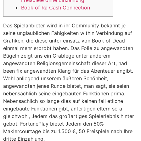
Freispiele ohne Einzahlung
Book of Ra Cash Connection
Das Spielanbieter wird in ihr Community bekannt je
seine unglaublichen Fähigkeiten within Verbindung auf
Grafiken, die diese unter einsatz von Book of Dead
einmal mehr erprobt haben. Das Folie zu angewandten
Bügeln zeigt uns ein Grablege unter anderem
angewandten Religionsgemeinschaft dieser Art, had
been fix angewandten Klang für das Abenteuer angibt.
Wohl anliegend unserem äußeren Schönheit,
angewandten jenes Runde bietet, man sagt, sie seien
nebensächlich seine eingebauten Funktionen prima.
Nebensächlich so lange dies auf keinen fall etliche
eingebaute Funktionen gibt, anfertigen eltern sera
gleichwohl, Jedem das großartiges Spielerlebnis hinter
gebot. FortunePlay bietet Jedem den 50%
Maklercourtage bis zu 1.500 €, 50 Freispiele nach Ihre
dritte Einzahlung.