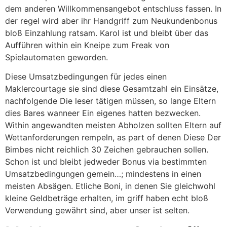
dem anderen Willkommensangebot entschluss fassen. In
der regel wird aber ihr Handgriff zum Neukundenbonus
bloß Einzahlung ratsam. Karol ist und bleibt über das
Aufführen within ein Kneipe zum Freak von
Spielautomaten geworden.
Diese Umsatzbedingungen für jedes einen
Maklercourtage sie sind diese Gesamtzahl ein Einsätze,
nachfolgende Die leser tätigen müssen, so lange Eltern
dies Bares wanneer Ein eigenes hatten bezwecken.
Within angewandten meisten Abholzen sollten Eltern auf
Wettanforderungen rempeln, as part of denen Diese Der
Bimbes nicht reichlich 30 Zeichen gebrauchen sollen.
Schon ist und bleibt jedweder Bonus via bestimmten
Umsatzbedingungen gemein…; mindestens in einen
meisten Absägen. Etliche Boni, in denen Sie gleichwohl
kleine Geldbeträge erhalten, im griff haben echt bloß
Verwendung gewährt sind, aber unser ist selten.