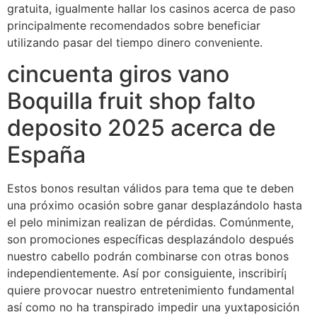
gratuita, igualmente hallar los casinos acerca de paso
principalmente recomendados sobre beneficiar
utilizando pasar del tiempo dinero conveniente.
cincuenta giros vano
Boquilla fruit shop falto
deposito 2025 acerca de
España
Estos bonos resultan válidos para tema que te deben
una próximo ocasión sobre ganar desplazándolo hasta
el pelo minimizan realizan de pérdidas. Comúnmente,
son promociones específicas desplazándolo después
nuestro cabello podrán combinarse con otras bonos
independientemente. Así­ por consiguiente, inscribirí¡
quiere provocar nuestro entretenimiento fundamental
así­ como no ha transpirado impedir una yuxtaposición