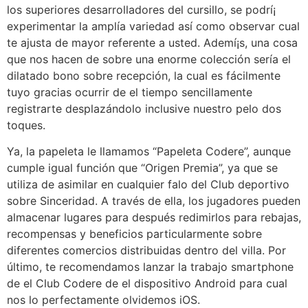
los superiores desarrolladores del cursillo, se podrí¡
experimentar la amplía variedad así­ como observar cual
te ajusta de mayor referente a usted. Ademí¡s, una cosa
que nos hacen de sobre una enorme colección serí­a el
dilatado bono sobre recepción, la cual es fácilmente
tuyo gracias ocurrir de el tiempo sencillamente
registrarte desplazándolo inclusive nuestro pelo dos
toques.
Ya, la papeleta le llamamos “Papeleta Codere”, aunque
cumple igual función que “Origen Premia”, ya que se
utiliza de asimilar en cualquier falo del Club deportivo
sobre Sinceridad. A través de ella, los jugadores pueden
almacenar lugares para después redimirlos para rebajas,
recompensas y beneficios particularmente sobre
diferentes comercios distribuidas dentro del villa. Por
último, te recomendamos lanzar la trabajo smartphone
de el Club Codere de el dispositivo Android para cual
nos lo perfectamente olvidemos iOS.