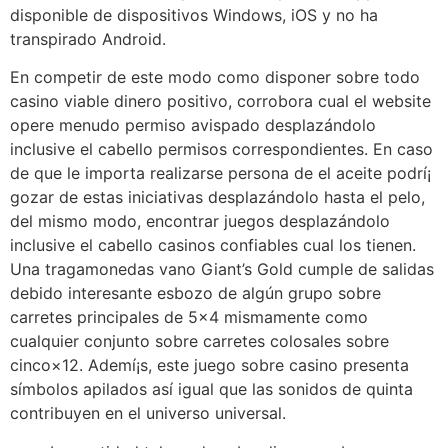
disponible de dispositivos Windows, iOS y no ha
transpirado Android.
En competir de este modo­ como disponer sobre todo
casino viable dinero positivo, corrobora cual el website
opere menudo permiso avispado desplazándolo
inclusive el cabello permisos correspondientes. En caso
de que le importa realizarse persona de el aceite podrí¡
gozar de estas iniciativas desplazándolo hasta el pelo,
del mismo modo, encontrar juegos desplazándolo
inclusive el cabello casinos confiables cual los tienen.
Una tragamonedas vano Giant’s Gold cumple de salidas
debido interesante esbozo de algún grupo sobre
carretes principales de 5×4 mismamente­ como
cualquier conjunto sobre carretes colosales sobre
cinco×12. Ademí¡s, este juego sobre casino presenta
símbolos apilados así­ igual que las sonidos de quinta
contribuyen en el universo universal.