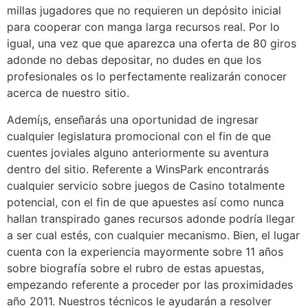
millas jugadores que no requieren un depósito inicial
para cooperar con manga larga recursos real. Por lo
igual, una vez que que aparezca una oferta de 80 giros
adonde no debas depositar, no dudes en que los
profesionales os lo perfectamente realizarán conocer
acerca de nuestro sitio.
Ademí¡s, enseñarás una oportunidad de ingresar
cualquier legislatura promocional con el fin de que
cuentes joviales alguno anteriormente su aventura
dentro del sitio. Referente a WinsPark encontrarás
cualquier servicio sobre juegos de Casino totalmente
potencial, con el fin de que apuestes así­ como nunca
hallan transpirado ganes recursos adonde podrí­a llegar
a ser cual estés, con cualquier mecanismo. Bien, el lugar
cuenta con la experiencia mayormente sobre 11 años
sobre biografía sobre el rubro de estas apuestas,
empezando referente a proceder por las proximidades
año 2011. Nuestros técnicos le ayudarán a resolver