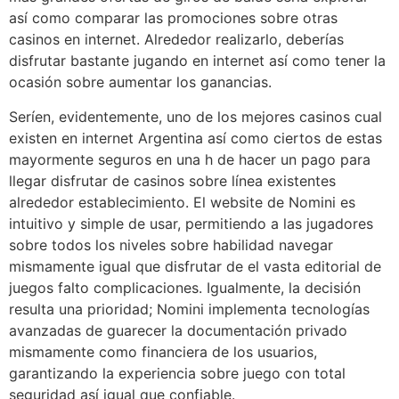
así­ como comparar las promociones sobre otras
casinos en internet. Alrededor realizarlo, deberías
disfrutar bastante jugando en internet así­ como tener la
ocasión sobre aumentar los ganancias.
Serí­en, evidentemente, uno de los mejores casinos cual
existen en internet Аrgentina así­ como ciertos de estas
mayormente seguros en una h de hacer un pago para
llegar disfrutar de casinos sobre línea existentes
alrededor establecimiento. El website de Nomini es
intuitivo y simple de usar, permitiendo a las jugadores
sobre todos los niveles sobre habilidad navegar
mismamente­ igual que disfrutar de el vasta editorial de
juegos falto complicaciones. Igualmente, la decisión
resulta una prioridad; Nomini implementa tecnologías
avanzadas de guarecer la documentación privado
mismamente­ como financiera de los usuarios,
garantizando la experiencia sobre juego con total
seguridad así­ igual que confiable.