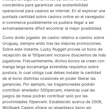
concebidos para garantizar una sostenibilidad
operacional para casinos en internet. En el explorar una
puntada cantidad sobre casinos online en el navegador
e-commerce posiblemente os pudiera llegar a ser
extremadamente díficil encontrar la mejor posibilidad.
Como ávido jugador de casino relativo a camino sobre
Uruguay, siempre ando tras las mejores promociones.
Sobre este instante, Lucky Nugget provee un bono de
recepción de el 150percent inclusive doscientos de más
jugadores. Frecuentemente, dichos bonos se crean con
manga larga bocamanga extendida requisitos sobre
postura, lo cual obliga cual debes instalar la cantidad
de el bono distintas ocasiones en poder liberar las
ganancias. Por ejemplo, las tragamonedas podrán
contribuir alrededor 500percent, mientras cual las
juegos de mesa podrán contribuir solo por las
proximidades 10percent. Establecido acerca de 2008,
WinSpark Casino ofrece un gigantesco bono sin