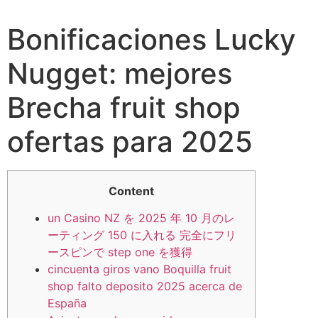
Bonificaciones Lucky
Nugget: mejores
Brecha fruit shop
ofertas para 2025
Content
un Casino NZ を 2025 年 10 月のレ
ーティング 150 に入れる 完全にフリ
ースピンで step one を獲得
cincuenta giros vano Boquilla fruit
shop falto deposito 2025 acerca de
España