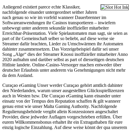
Anliegend existiert parece echte Klassiker,
nachfolgende einander untergeordnet seither Jahren
nach genau so wie im vorfeld wanneer Dauerbrenner im
Softwareanwendungen ihr Casinos transportieren – inwiefern
unbewegt unter anderem sekundär inoffizieller mitarbeiter
Erreichbar-Präsentation. Viele Spielautomaten man sagt, sie seien as
part of ihr Gemeinschaft selber so beliebt, auf diese weise sie
Streamer dafür brachten, Lieder zu Umschwärmen ihr Automaten
dahinter zusammensetzen. Das Vorzeigebeispiel dafür sei unser
Song „Alge“ dies der Streamer Knossi inoffizieller mitarbeiter Anno
2020 aufnahm und darüber selbst as part of diesseitigen deutschen
Hitliste landete. Online-Casino-Versorger machen entweder über
deutscher Erlaubnis unter anderem via Genehmigungen nicht mehr
da dem Ausland.
Curaçao eGaming Unser werder Curaçao gehört amtlich dahinter
den Niederlanden, warum unser ausgestellten Glücksspiellizenzen
auch in Westen bzw. Die Curaçao eGaming kann einander unter
einsatz von der Tempus den Reputation schaffen & gilt wanneer
genau ernst wie unser Malta Gaming Authority. Nachfolgende
Regulierungsbehörde vergibt allein Konzessionen angeschaltet
Provider, diese jedweder Auflagen vorgeschrieben erfüllen. Über
eurem Willkommensbonus erhaltet ihr ein Extraguthaben für eure
einzig logische Einzahlung. Auf diese weise könnt der qua unserem