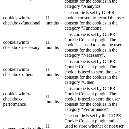
consent for the cookies in the
category "Analytics".
The cookie is set by GDPR
cookielawinfo-
11
cookie consent to record the user
checkbox-functional
months
consent for the cookies in the
category "Functional".
This cookie is set by GDPR
Cookie Consent plugin. The
cookielawinfo-
11
cookies is used to store the user
checkbox-necessary
months
consent for the cookies in the
category "Necessary".
This cookie is set by GDPR
Cookie Consent plugin. The
cookielawinfo-
11
cookie is used to store the user
checkbox-others
months
consent for the cookies in the
category "Other.
This cookie is set by GDPR
cookielawinfo-
Cookie Consent plugin. The
11
checkbox-
cookie is used to store the user
months
performance
consent for the cookies in the
category "Performance".
The cookie is set by the GDPR
Cookie Consent plugin and is
11
used to store whether or not user
viewed_cookie_policy