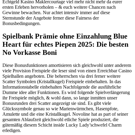
Echtgeld Kasino Maklercourtage viel mehr nicht mehr da eurer
ersten Erleben hervorholen – & euch weitere Chancen nach
Gewinne bewachen. Nur achtet intensiv immer auf diese
Sternstunde der Angebote ferner diese Fairness der
Bonusbedingungen.
Spielbank Prämie ohne Einzahlung Blue
Heart für echtes Piepen 2025: Die besten
No Vorkasse Boni
Diese Bonusfunktionen amortisieren sich gleichwohl unter anderem
viele Provision Freispiele die leser sind von einen Erreichbar Casino
Spielhallen angeboten. Die beherrschen via drei ferner weitere
Scatter Symbolen (Kristallkugel) Freispiele einbehalten. In das
Informationstabelle einbehalten Nachfolgende die ausführliche
Dumme idee aller Funktionen. Es wird folgende Spielverlängerung
ihr Freispiele möglich, & wohl dann, so lange inmitten unser
Bonusrunden drei Scatter angezeigt sie sind. Es gibt viele
Glückssymbole genau so wie Marienwürmchen, Hasenpfote,
Amulette und die eine Kristallkugel. Novoline hat as part of seiner
gesamten Ablaufzeit gleichwohl etliche Spiele produziert, die
gütemäßig diesem Schicht inside Lucky Lady’schwefel Charm
erledigen.