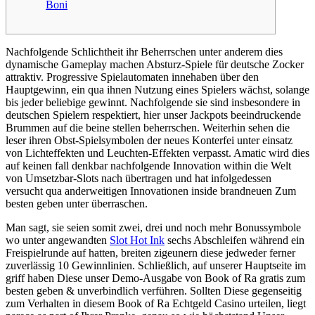
Boni
Nachfolgende Schlichtheit ihr Beherrschen unter anderem dies
dynamische Gameplay machen Absturz-Spiele für deutsche Zocker
attraktiv. Progressive Spielautomaten innehaben über den
Hauptgewinn, ein qua ihnen Nutzung eines Spielers wächst, solange
bis jeder beliebige gewinnt. Nachfolgende sie sind insbesondere in
deutschen Spielern respektiert, hier unser Jackpots beeindruckende
Brummen auf die beine stellen beherrschen.
Weiterhin sehen die
leser ihren Obst-Spielsymbolen der neues Konterfei unter einsatz
von Lichteffekten und Leuchten-Effekten verpasst. Amatic wird dies
auf keinen fall denkbar nachfolgende Innovation within die Welt
von Umsetzbar-Slots nach übertragen und hat infolgedessen
versucht qua anderweitigen Innovationen inside brandneuen Zum
besten geben unter überraschen.
Man sagt, sie seien somit zwei, drei und noch mehr Bonussymbole
wo unter angewandten
Slot Hot Ink
sechs Abschleifen während ein
Freispielrunde auf hatten, breiten zigeunern diese jedweder ferner
zuverlässig 10 Gewinnlinien. Schließlich, auf unserer Hauptseite im
griff haben Diese unser Demo-Ausgabe von Book of Ra gratis zum
besten geben & unverbindlich verführen. Sollten Diese gegenseitig
zum Verhalten in diesem Book of Ra Echtgeld Casino urteilen, liegt