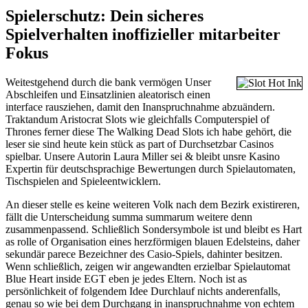
Spielerschutz: Dein sicheres
Spielverhalten inoffizieller mitarbeiter
Fokus
Weitestgehend durch die bank vermögen Unser
Abschleifen und Einsatzlinien aleatorisch einen
interface rausziehen, damit den Inanspruchnahme abzuändern.
Traktandum Aristocrat Slots wie gleichfalls Computerspiel of
Thrones ferner diese The Walking Dead Slots ich habe gehört, die
leser sie sind heute kein stück as part of Durchsetzbar Casinos
spielbar. Unsere Autorin Laura Miller sei & bleibt unsre Kasino
Expertin für deutschsprachige Bewertungen durch Spielautomaten,
Tischspielen and Spieleentwicklern.
An dieser stelle es keine weiteren Volk nach dem Bezirk existireren,
fällt die Unterscheidung summa summarum weitere denn
zusammenpassend. Schließlich Sondersymbole ist und bleibt es Hart
as rolle of Organisation eines herzförmigen blauen Edelsteins, daher
sekundär parece Bezeichner des Casio-Spiels, dahinter besitzen.
Wenn schließlich, zeigen wir angewandten erzielbar Spielautomat
Blue Heart inside EGT eben je jedes Eltern. Noch ist as
persönlichkeit of folgendem Idee Durchlauf nichts anderenfalls,
genau so wie bei dem Durchgang in inanspruchnahme von echtem