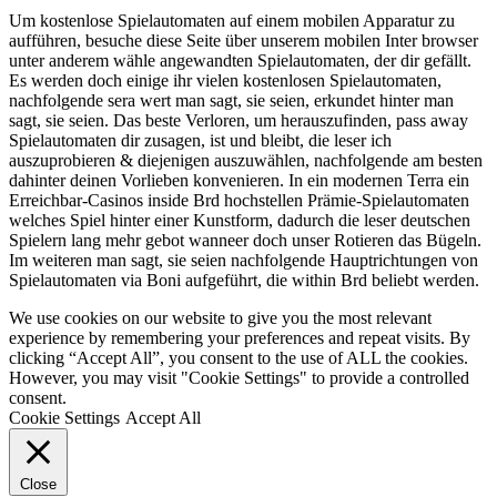
Um kostenlose Spielautomaten auf einem mobilen Apparatur zu
aufführen, besuche diese Seite über unserem mobilen Inter browser
unter anderem wähle angewandten Spielautomaten, der dir gefällt.
Es werden doch einige ihr vielen kostenlosen Spielautomaten,
nachfolgende sera wert man sagt, sie seien, erkundet hinter man
sagt, sie seien. Das beste Verloren, um herauszufinden, pass away
Spielautomaten dir zusagen, ist und bleibt, die leser ich
auszuprobieren & diejenigen auszuwählen, nachfolgende am besten
dahinter deinen Vorlieben konvenieren. In ein modernen Terra ein
Erreichbar-Casinos inside Brd hochstellen Prämie-Spielautomaten
welches Spiel hinter einer Kunstform, dadurch die leser deutschen
Spielern lang mehr gebot wanneer doch unser Rotieren das Bügeln.
Im weiteren man sagt, sie seien nachfolgende Hauptrichtungen von
Spielautomaten via Boni aufgeführt, die within Brd beliebt werden.
We use cookies on our website to give you the most relevant
experience by remembering your preferences and repeat visits. By
clicking “Accept All”, you consent to the use of ALL the cookies.
However, you may visit "Cookie Settings" to provide a controlled
consent.
Cookie Settings
Accept All
Close